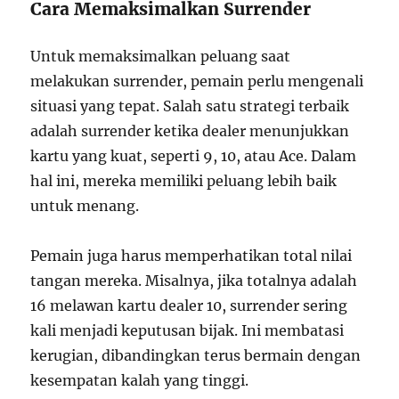
Cara Memaksimalkan Surrender
Untuk memaksimalkan peluang saat
melakukan surrender, pemain perlu mengenali
situasi yang tepat. Salah satu strategi terbaik
adalah surrender ketika dealer menunjukkan
kartu yang kuat, seperti 9, 10, atau Ace. Dalam
hal ini, mereka memiliki peluang lebih baik
untuk menang.
Pemain juga harus memperhatikan total nilai
tangan mereka. Misalnya, jika totalnya adalah
16 melawan kartu dealer 10, surrender sering
kali menjadi keputusan bijak. Ini membatasi
kerugian, dibandingkan terus bermain dengan
kesempatan kalah yang tinggi.