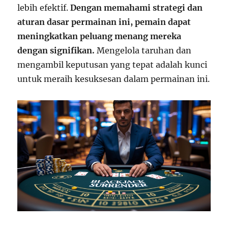
lebih efektif.
Dengan memahami strategi dan
aturan dasar permainan ini, pemain dapat
meningkatkan peluang menang mereka
dengan signifikan.
Mengelola taruhan dan
mengambil keputusan yang tepat adalah kunci
untuk meraih kesuksesan dalam permainan ini.