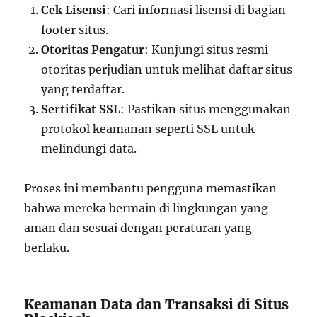
Cek Lisensi
: Cari informasi lisensi di bagian
footer situs.
Otoritas Pengatur
: Kunjungi situs resmi
otoritas perjudian untuk melihat daftar situs
yang terdaftar.
Sertifikat SSL
: Pastikan situs menggunakan
protokol keamanan seperti SSL untuk
melindungi data.
Proses ini membantu pengguna memastikan
bahwa mereka bermain di lingkungan yang
aman dan sesuai dengan peraturan yang
berlaku.
Keamanan Data dan Transaksi di Situs