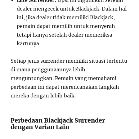
dealer mengecek untuk Blackjack. Dalam hal
ini, jika dealer tidak memiliki Blackjack,
pemain dapat memilih untuk menyerah,
tetapi hanya setelah dealer memeriksa
kartunya.
Setiap jenis surrender memiliki situasi tertentu
di mana penggunaannya lebih
menguntungkan. Pemain yang memahami
perbedaan ini dapat merencanakan langkah
mereka dengan lebih baik.
Perbedaan Blackjack Surrender
dengan Varian Lain