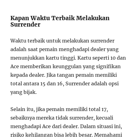
Kapan Waktu Terbaik Melakukan
Surrender
Waktu terbaik untuk melakukan surrender
adalah saat pemain menghadapi dealer yang
menunjukkan kartu tinggi. Kartu seperti 10 dan
Ace memberikan keunggulan yang signifikan
kepada dealer. Jika tangan pemain memiliki
total antara 15 dan 16, Surrender adalah opsi
yang bijak.
Selain itu, jika pemain memiliki total 17,
sebaiknya mereka tidak surrender, kecuali
menghadapi Ace dari dealer. Dalam situasi ini,
risiko kehilangan bisa lebih besar. Memahami