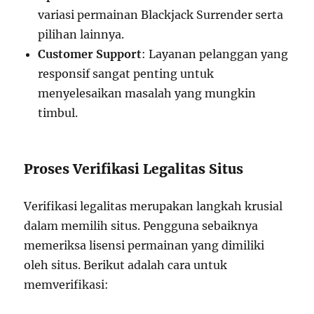
variasi permainan Blackjack Surrender serta
pilihan lainnya.
Customer Support
: Layanan pelanggan yang
responsif sangat penting untuk
menyelesaikan masalah yang mungkin
timbul.
Proses Verifikasi Legalitas Situs
Verifikasi legalitas merupakan langkah krusial
dalam memilih situs. Pengguna sebaiknya
memeriksa lisensi permainan yang dimiliki
oleh situs. Berikut adalah cara untuk
memverifikasi: