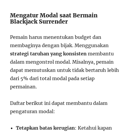
Mengatur Modal saat Bermain
Blackjack Surrender
Pemain harus menentukan budget dan
membaginya dengan bijak. Menggunakan
strategi taruhan yang konsisten
membantu
dalam mengontrol modal. Misalnya, pemain
dapat memutuskan untuk tidak bertaruh lebih
dari 5% dari total modal pada setiap
permainan.
Daftar berikut ini dapat membantu dalam
pengaturan modal:
Tetapkan batas kerugian
: Ketahui kapan