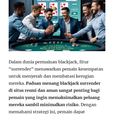
Dalam dunia permainan blackjack, fitur
“surrender” menawarkan pemain kesempatan
untuk menyerah dan membatasi kerugian
mereka.
Paduan menang blackjack surrender
di situs resmi dan aman sangat penting bagi
pemain yang ingin memaksimalkan peluang
mereka sambil minimalkan risiko.
Dengan
memahami strategi ini, pemain dapat