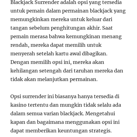
Blackjack Surrender adalah opsi yang tersedia
untuk pemain dalam permainan blackjack yang
memungkinkan mereka untuk keluar dari
tangan sebelum penghitungan akhir. Saat
pemain merasa bahwa kemungkinan menang
rendah, mereka dapat memilih untuk
menyerah setelah kartu awal dibagikan.
Dengan memilih opsi ini, mereka akan
kehilangan setengah dari taruhan mereka dan
tidak akan melanjutkan permainan.
Opsi surrender ini biasanya hanya tersedia di
kasino tertentu dan mungkin tidak selalu ada
dalam semua varian blackjack. Mengetahui
kapan dan bagaimana menggunakan opsi ini
dapat memberikan keuntungan strategis.