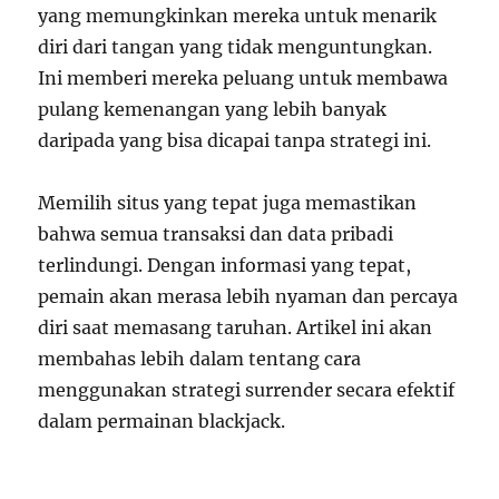
yang memungkinkan mereka untuk menarik
diri dari tangan yang tidak menguntungkan.
Ini memberi mereka peluang untuk membawa
pulang kemenangan yang lebih banyak
daripada yang bisa dicapai tanpa strategi ini.
Memilih situs yang tepat juga memastikan
bahwa semua transaksi dan data pribadi
terlindungi. Dengan informasi yang tepat,
pemain akan merasa lebih nyaman dan percaya
diri saat memasang taruhan. Artikel ini akan
membahas lebih dalam tentang cara
menggunakan strategi surrender secara efektif
dalam permainan blackjack.