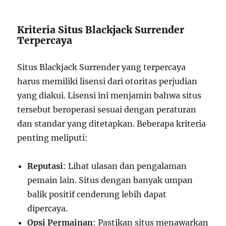
Kriteria Situs Blackjack Surrender
Terpercaya
Situs Blackjack Surrender yang terpercaya
harus memiliki lisensi dari otoritas perjudian
yang diakui. Lisensi ini menjamin bahwa situs
tersebut beroperasi sesuai dengan peraturan
dan standar yang ditetapkan. Beberapa kriteria
penting meliputi:
Reputasi
: Lihat ulasan dan pengalaman
pemain lain. Situs dengan banyak umpan
balik positif cenderung lebih dapat
dipercaya.
Opsi Permainan
: Pastikan situs menawarkan