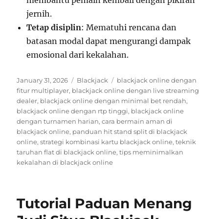
jernih.
Tetap disiplin
: Mematuhi rencana dan
batasan modal dapat mengurangi dampak
emosional dari kekalahan.
Posted
Categories
Tags
January 31, 2026
Blackjack
blackjack online dengan
on
fitur multiplayer
,
blackjack online dengan live streaming
dealer
,
blackjack online dengan minimal bet rendah
,
blackjack online dengan rtp tinggi
,
blackjack online
dengan turnamen harian
,
cara bermain aman di
blackjack online
,
panduan hit stand split di blackjack
online
,
strategi kombinasi kartu blackjack online
,
teknik
taruhan flat di blackjack online
,
tips meminimalkan
kekalahan di blackjack online
Tutorial Paduan Menang