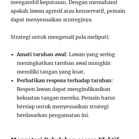
mengambil keputusan. Dengan memahami
apakah lawan agresif atau konservatif, pemain
dapat menyesuaikan strateginya.
Strategi untuk mengenali pola meliputi:
Amati taruhan awal
: Lawan yang sering
meningkatkan taruhan awal mungkin
memiliki tangan yang kuat.
Perhatikan respons terhadap taruhan
:
Respon lawan dapat mengindikasikan
kekuatan tangan mereka. Pemain harus
bersiap untuk menyesuaikan strategi
berdasarkan pengamatan ini.