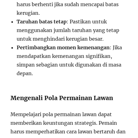
harus berhenti jika sudah mencapai batas
kerugian.
Taruhan batas tetap
: Pastikan untuk
menggunakan jumlah taruhan yang tetap
untuk menghindari kerugian besar.
Pertimbangkan momen kemenangan
: Jika
mendapatkan kemenangan signifikan,
simpan sebagian untuk digunakan di masa
depan.
Mengenali Pola Permainan Lawan
Mempelajari pola permainan lawan dapat
memberikan keuntungan strategis. Pemain
harus memperhatikan cara lawan bertaruh dan