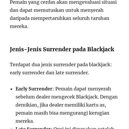
Pemain yang cerdas akan mengevaluasi situasi
dan dapat memutuskan untuk menyerah
daripada mempertaruhkan seluruh taruhan
mereka.
Jenis-Jenis Surrender pada Blackjack
Terdapat dua jenis surrender pada blackjack:
early surrender dan late surrender.
Early Surrender
: Pemain dapat menyerah
sebelum dealer mengecek Blackjack. Dengan
demikian, jika dealer memiliki kartu as,
pemain masih bisa mengurangi kerugian
mereka.
Late Surrender
: Opsi ini digunakan setelah