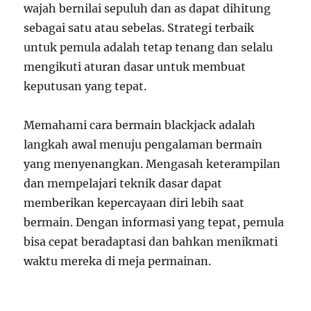
wajah bernilai sepuluh dan as dapat dihitung
sebagai satu atau sebelas. Strategi terbaik
untuk pemula adalah tetap tenang dan selalu
mengikuti aturan dasar untuk membuat
keputusan yang tepat.
Memahami cara bermain blackjack adalah
langkah awal menuju pengalaman bermain
yang menyenangkan. Mengasah keterampilan
dan mempelajari teknik dasar dapat
memberikan kepercayaan diri lebih saat
bermain. Dengan informasi yang tepat, pemula
bisa cepat beradaptasi dan bahkan menikmati
waktu mereka di meja permainan.