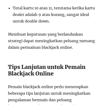
Total kartu 10 atau 11, terutama ketika kartu
dealer adalah 9 atau kurang, sangat ideal
untuk double down.
Membuat keputusan yang berlandaskan
strategi dapat meningkatkan peluang menang
dalam permainan blackjack online.
Tips Lanjutan untuk Pemain
Blackjack Online
Pemain blackjack online perlu menerapkan
beberapa tips lanjutan untuk meningkatkan
pengalaman bermain dan peluang