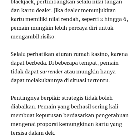
blackjack, pertimbangkan selalu nilai tangan
dan kartu dealer. Jika dealer menunjukkan
kartu memiliki nilai rendah, seperti 2 hingga 6,
pemain mungkin lebih percaya diri untuk
mengambil risiko.
Selalu perhatikan aturan rumah kasino, karena
dapat berbeda. Di beberapa tempat, pemain
tidak dapat
surrender
atau mungkin hanya
dapat melakukannya di situasi tertentu.
Pentingnya berpikir strategis tidak boleh
diabaikan. Pemain yang berhasil sering kali
membuat keputusan berdasarkan pengetahuan
mengenai proporsi kemungkinan kartu yang
tersisa dalam dek.