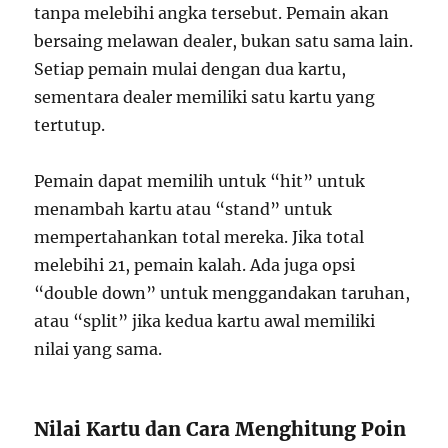
tanpa melebihi angka tersebut. Pemain akan
bersaing melawan dealer, bukan satu sama lain.
Setiap pemain mulai dengan dua kartu,
sementara dealer memiliki satu kartu yang
tertutup.
Pemain dapat memilih untuk “hit” untuk
menambah kartu atau “stand” untuk
mempertahankan total mereka. Jika total
melebihi 21, pemain kalah. Ada juga opsi
“double down” untuk menggandakan taruhan,
atau “split” jika kedua kartu awal memiliki
nilai yang sama.
Nilai Kartu dan Cara Menghitung Poin