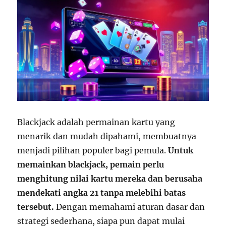
Blackjack adalah permainan kartu yang
menarik dan mudah dipahami, membuatnya
menjadi pilihan populer bagi pemula.
Untuk
memainkan blackjack, pemain perlu
menghitung nilai kartu mereka dan berusaha
mendekati angka 21 tanpa melebihi batas
tersebut.
Dengan memahami aturan dasar dan
strategi sederhana, siapa pun dapat mulai