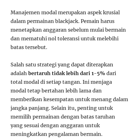
Manajemen modal merupakan aspek krusial
dalam permainan blackjack. Pemain harus
menetapkan anggaran sebelum mulai bermain
dan mematuhi nol toleransi untuk melebihi
batas tersebut.
Salah satu strategi yang dapat diterapkan
adalah
bertaruh tidak lebih dari 1-5%
dari
total modal di setiap tangan. Ini menjaga
modal tetap bertahan lebih lama dan
memberikan kesempatan untuk menang dalam
jangka panjang. Selain itu, penting untuk
memilih permainan dengan batas taruhan
yang sesuai dengan anggaran untuk
meningkatkan pengalaman bermain.