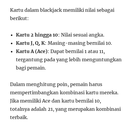
Kartu dalam blackjack memiliki nilai sebagai
berikut:
Kartu 2 hingga 10
: Nilai sesuai angka.
Kartu J, Q, K
: Masing-masing bernilai 10.
Kartu A (Ace)
: Dapat bernilai 1 atau 11,
tergantung pada yang lebih menguntungkan
bagi pemain.
Dalam menghitung poin, pemain harus
mempertimbangkan kombinasi kartu mereka.
Jika memiliki Ace dan kartu bernilai 10,
totalnya adalah 21, yang merupakan kombinasi
terbaik.