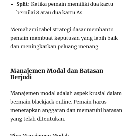
Split
: Ketika pemain memiliki dua kartu
bernilai 8 atau dua kartu As.
Memahami tabel strategi dasar membantu
pemain membuat keputusan yang lebih baik
dan meningkatkan peluang menang.
Manajemen Modal dan Batasan
Berjudi
Manajemen modal adalah aspek krusial dalam
bermain blackjack online. Pemain harus
menetapkan anggaran dan mematuhi batasan
yang telah ditentukan.
Tips Manajemen Modal: