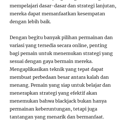
mempelajari dasar-dasar dan strategi lanjutan,
mereka dapat memanfaatkan kesempatan
dengan lebih baik.
Dengan begitu banyak pilihan permainan dan
variasi yang tersedia secara online, penting
bagi pemain untuk menemukan strategi yang
sesuai dengan gaya bermain mereka.
Mengaplikasikan teknik yang tepat dapat
membuat perbedaan besar antara kalah dan
menang. Pemain yang siap untuk belajar dan
menerapkan strategi yang efektif akan
menemukan bahwa blackjack bukan hanya
permainan keberuntungan, tetapi juga
tantangan yang menarik dan bermanfaat.