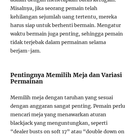
Misalnya, jika seorang pemain telah
kehilangan sejumlah uang tertentu, mereka
harus siap untuk berhenti bermain. Mengatur
waktu bermain juga penting, sehingga pemain
tidak terjebak dalam permainan selama
berjam-jam.
Pentingnya Memilih Meja dan Variasi
Permainan
Memilih meja dengan taruhan yang sesuai
dengan anggaran sangat penting. Pemain perlu
mencari meja yang menawarkan aturan
blackjack yang menguntungkan, seperti
“dealer busts on soft 17” atau “double down on