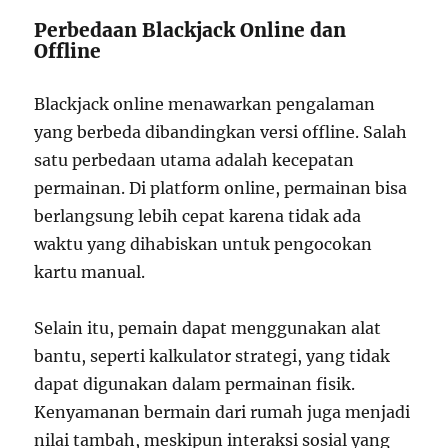
Perbedaan Blackjack Online dan
Offline
Blackjack online menawarkan pengalaman
yang berbeda dibandingkan versi offline. Salah
satu perbedaan utama adalah kecepatan
permainan. Di platform online, permainan bisa
berlangsung lebih cepat karena tidak ada
waktu yang dihabiskan untuk pengocokan
kartu manual.
Selain itu, pemain dapat menggunakan alat
bantu, seperti kalkulator strategi, yang tidak
dapat digunakan dalam permainan fisik.
Kenyamanan bermain dari rumah juga menjadi
nilai tambah, meskipun interaksi sosial yang