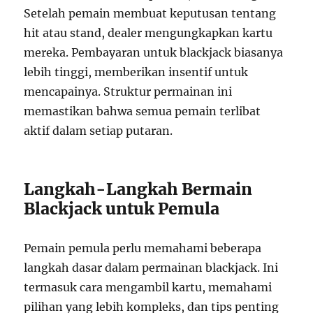
Setelah pemain membuat keputusan tentang
hit atau stand, dealer mengungkapkan kartu
mereka. Pembayaran untuk blackjack biasanya
lebih tinggi, memberikan insentif untuk
mencapainya. Struktur permainan ini
memastikan bahwa semua pemain terlibat
aktif dalam setiap putaran.
Langkah-Langkah Bermain
Blackjack untuk Pemula
Pemain pemula perlu memahami beberapa
langkah dasar dalam permainan blackjack. Ini
termasuk cara mengambil kartu, memahami
pilihan yang lebih kompleks, dan tips penting