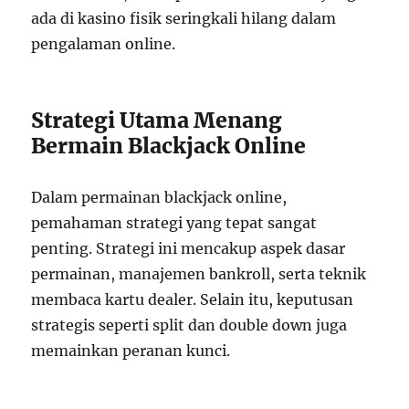
ada di kasino fisik seringkali hilang dalam
pengalaman online.
Strategi Utama Menang
Bermain Blackjack Online
Dalam permainan blackjack online,
pemahaman strategi yang tepat sangat
penting. Strategi ini mencakup aspek dasar
permainan, manajemen bankroll, serta teknik
membaca kartu dealer. Selain itu, keputusan
strategis seperti split dan double down juga
memainkan peranan kunci.