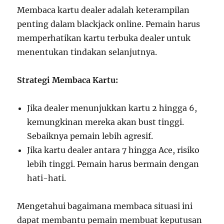
Membaca kartu dealer adalah keterampilan
penting dalam blackjack online. Pemain harus
memperhatikan kartu terbuka dealer untuk
menentukan tindakan selanjutnya.
Strategi Membaca Kartu:
Jika dealer menunjukkan kartu 2 hingga 6,
kemungkinan mereka akan bust tinggi.
Sebaiknya pemain lebih agresif.
Jika kartu dealer antara 7 hingga Ace, risiko
lebih tinggi. Pemain harus bermain dengan
hati-hati.
Mengetahui bagaimana membaca situasi ini
dapat membantu pemain membuat keputusan