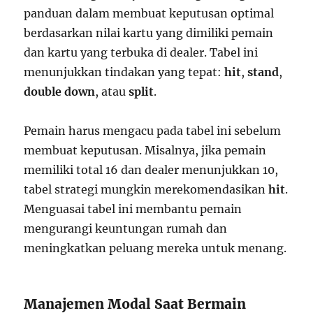
panduan dalam membuat keputusan optimal
berdasarkan nilai kartu yang dimiliki pemain
dan kartu yang terbuka di dealer. Tabel ini
menunjukkan tindakan yang tepat:
hit
,
stand
,
double down
, atau
split
.
Pemain harus mengacu pada tabel ini sebelum
membuat keputusan. Misalnya, jika pemain
memiliki total 16 dan dealer menunjukkan 10,
tabel strategi mungkin merekomendasikan
hit
.
Menguasai tabel ini membantu pemain
mengurangi keuntungan rumah dan
meningkatkan peluang mereka untuk menang.
Manajemen Modal Saat Bermain