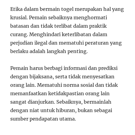
Etika dalam bermain togel merupakan hal yang
krusial. Pemain sebaiknya menghormati
batasan dan tidak terlibat dalam praktik
curang. Menghindari keterlibatan dalam
perjudian ilegal dan mematuhi peraturan yang
berlaku adalah langkah penting.
Pemain harus berbagi informasi dan prediksi
dengan bijaksana, serta tidak menyesatkan
orang lain. Mematuhi norma sosial dan tidak
memanfaatkan ketidakpastian orang lain
sangat dianjurkan. Sebaiknya, bermainlah
dengan niat untuk hiburan, bukan sebagai
sumber pendapatan utama.