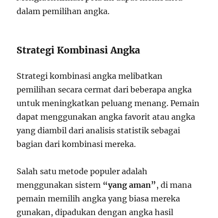
dalam pemilihan angka.
Strategi Kombinasi Angka
Strategi kombinasi angka melibatkan
pemilihan secara cermat dari beberapa angka
untuk meningkatkan peluang menang. Pemain
dapat menggunakan angka favorit atau angka
yang diambil dari analisis statistik sebagai
bagian dari kombinasi mereka.
Salah satu metode populer adalah
menggunakan sistem
“yang aman”
, di mana
pemain memilih angka yang biasa mereka
gunakan, dipadukan dengan angka hasil