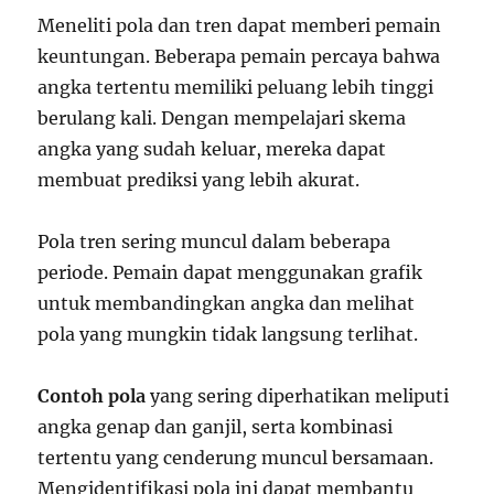
Meneliti pola dan tren dapat memberi pemain
keuntungan. Beberapa pemain percaya bahwa
angka tertentu memiliki peluang lebih tinggi
berulang kali. Dengan mempelajari skema
angka yang sudah keluar, mereka dapat
membuat prediksi yang lebih akurat.
Pola tren sering muncul dalam beberapa
periode. Pemain dapat menggunakan grafik
untuk membandingkan angka dan melihat
pola yang mungkin tidak langsung terlihat.
Contoh pola
yang sering diperhatikan meliputi
angka genap dan ganjil, serta kombinasi
tertentu yang cenderung muncul bersamaan.
Mengidentifikasi pola ini dapat membantu