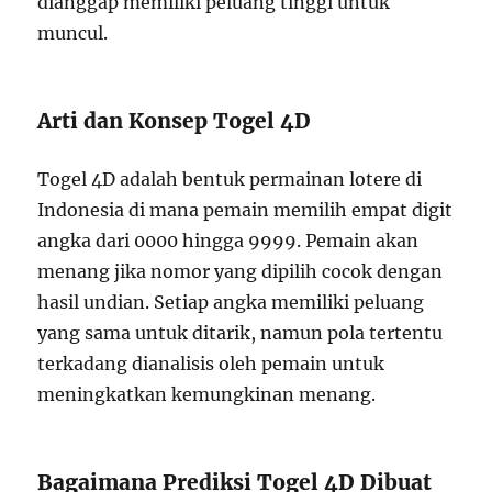
dianggap memiliki peluang tinggi untuk
muncul.
Arti dan Konsep Togel 4D
Togel 4D adalah bentuk permainan lotere di
Indonesia di mana pemain memilih empat digit
angka dari 0000 hingga 9999. Pemain akan
menang jika nomor yang dipilih cocok dengan
hasil undian. Setiap angka memiliki peluang
yang sama untuk ditarik, namun pola tertentu
terkadang dianalisis oleh pemain untuk
meningkatkan kemungkinan menang.
Bagaimana Prediksi Togel 4D Dibuat