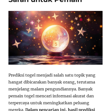
Prediksi togel menjadi salah satu topik yang
hangat dibicarakan banyak orang, terutama
menjelang malam pengundiannya. Banyak
pemain togel mencari informasi akurat dan
terpercaya untuk meningkatkan peluang
mereka.
Dalam pencarian ini, hasil prediksi