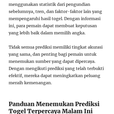
menggunakan statistik dari pengundian
sebelumnya, tren, dan faktor-faktor lain yang
mempengaruhi hasil togel. Dengan informasi
ini, para pemain dapat membuat keputusan
yang lebih baik dalam memilih angka.
Tidak semua prediksi memiliki tingkat akurasi
yang sama, dan penting bagi pemain untuk
menemukan sumber yang dapat dipercaya.
Dengan mengikuti prediksi yang telah terbukti
efektif, mereka dapat meningkatkan peluang
meraih kemenangan.
Panduan Menemukan Prediksi
Togel Terpercaya Malam Ini