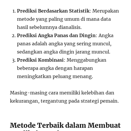
Prediksi Berdasarkan Statistik
: Merupakan
metode yang paling umum di mana data
hasil sebelumnya dianalisis.
Prediksi Angka Panas dan Dingin
: Angka
panas adalah angka yang sering muncul,
sedangkan angka dingin jarang muncul.
Prediksi Kombinasi
: Menggabungkan
beberapa angka dengan harapan
meningkatkan peluang menang.
Masing-masing cara memiliki kelebihan dan
kekurangan, tergantung pada strategi pemain.
Metode Terbaik dalam Membuat