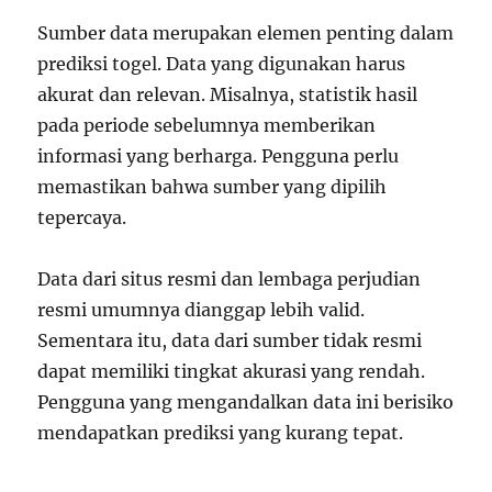
Sumber data merupakan elemen penting dalam
prediksi togel. Data yang digunakan harus
akurat dan relevan. Misalnya, statistik hasil
pada periode sebelumnya memberikan
informasi yang berharga. Pengguna perlu
memastikan bahwa sumber yang dipilih
tepercaya.
Data dari situs resmi dan lembaga perjudian
resmi umumnya dianggap lebih valid.
Sementara itu, data dari sumber tidak resmi
dapat memiliki tingkat akurasi yang rendah.
Pengguna yang mengandalkan data ini berisiko
mendapatkan prediksi yang kurang tepat.