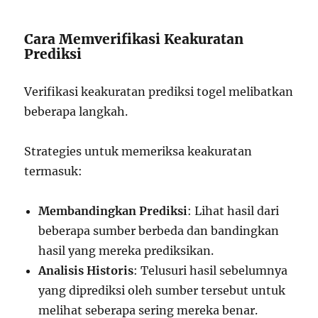
Cara Memverifikasi Keakuratan
Prediksi
Verifikasi keakuratan prediksi togel melibatkan
beberapa langkah.
Strategies untuk memeriksa keakuratan
termasuk:
Membandingkan Prediksi
: Lihat hasil dari
beberapa sumber berbeda dan bandingkan
hasil yang mereka prediksikan.
Analisis Historis
: Telusuri hasil sebelumnya
yang diprediksi oleh sumber tersebut untuk
melihat seberapa sering mereka benar.