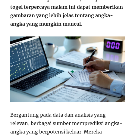
togel terpercaya malam ini dapat memberikan
gambaran yang lebih jelas tentang angka-
angka yang mungkin muncul.
Bergantung pada data dan analisis yang
relevan, berbagai sumber memprediksi angka-
angka yang berpotensi keluar. Mereka