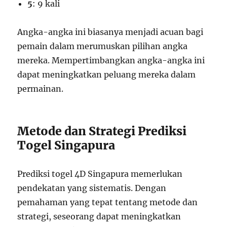
5
: 9 kali
Angka-angka ini biasanya menjadi acuan bagi
pemain dalam merumuskan pilihan angka
mereka. Mempertimbangkan angka-angka ini
dapat meningkatkan peluang mereka dalam
permainan.
Metode dan Strategi Prediksi
Togel Singapura
Prediksi togel 4D Singapura memerlukan
pendekatan yang sistematis. Dengan
pemahaman yang tepat tentang metode dan
strategi, seseorang dapat meningkatkan