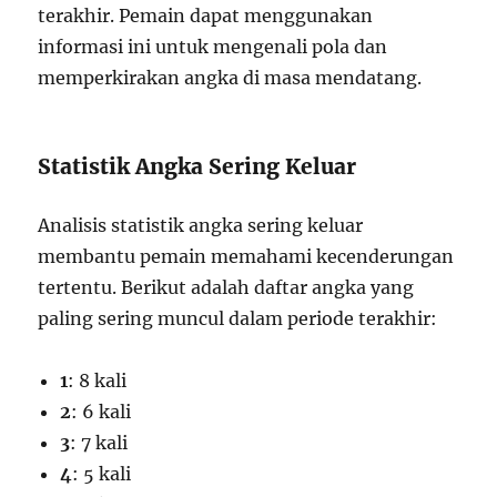
terakhir. Pemain dapat menggunakan
informasi ini untuk mengenali pola dan
memperkirakan angka di masa mendatang.
Statistik Angka Sering Keluar
Analisis statistik angka sering keluar
membantu pemain memahami kecenderungan
tertentu. Berikut adalah daftar angka yang
paling sering muncul dalam periode terakhir:
1
: 8 kali
2
: 6 kali
3
: 7 kali
4
: 5 kali