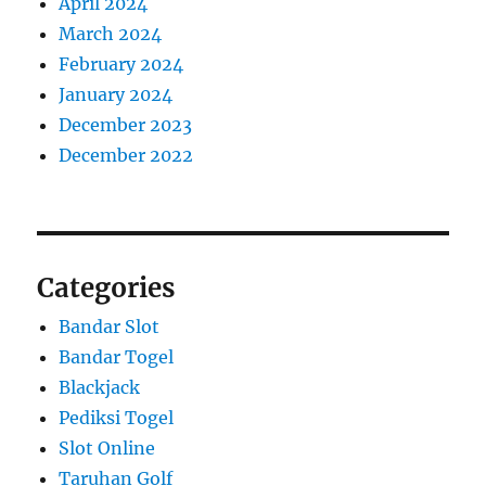
April 2024
March 2024
February 2024
January 2024
December 2023
December 2022
Categories
Bandar Slot
Bandar Togel
Blackjack
Pediksi Togel
Slot Online
Taruhan Golf