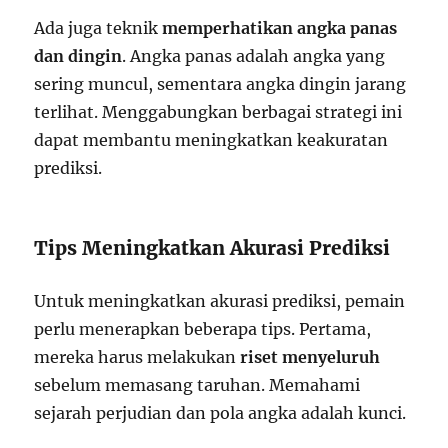
Ada juga teknik
memperhatikan angka panas
dan dingin
. Angka panas adalah angka yang
sering muncul, sementara angka dingin jarang
terlihat. Menggabungkan berbagai strategi ini
dapat membantu meningkatkan keakuratan
prediksi.
Tips Meningkatkan Akurasi Prediksi
Untuk meningkatkan akurasi prediksi, pemain
perlu menerapkan beberapa tips. Pertama,
mereka harus melakukan
riset menyeluruh
sebelum memasang taruhan. Memahami
sejarah perjudian dan pola angka adalah kunci.