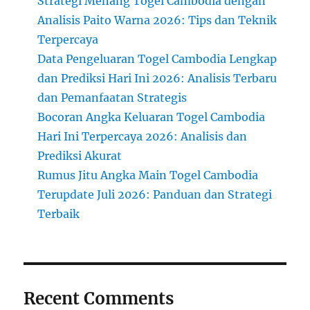
Strategi Menang Togel Cambodia dengan
Analisis Paito Warna 2026: Tips dan Teknik
Terpercaya
Data Pengeluaran Togel Cambodia Lengkap
dan Prediksi Hari Ini 2026: Analisis Terbaru
dan Pemanfaatan Strategis
Bocoran Angka Keluaran Togel Cambodia
Hari Ini Terpercaya 2026: Analisis dan
Prediksi Akurat
Rumus Jitu Angka Main Togel Cambodia
Terupdate Juli 2026: Panduan dan Strategi
Terbaik
Recent Comments