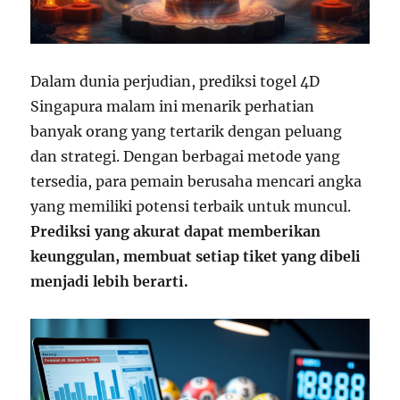
Dalam dunia perjudian, prediksi togel 4D
Singapura malam ini menarik perhatian
banyak orang yang tertarik dengan peluang
dan strategi. Dengan berbagai metode yang
tersedia, para pemain berusaha mencari angka
yang memiliki potensi terbaik untuk muncul.
Prediksi yang akurat dapat memberikan
keunggulan, membuat setiap tiket yang dibeli
menjadi lebih berarti.