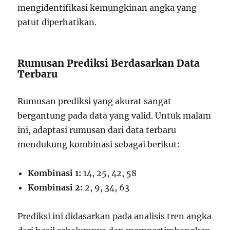
mengidentifikasi kemungkinan angka yang
patut diperhatikan.
Rumusan Prediksi Berdasarkan Data
Terbaru
Rumusan prediksi yang akurat sangat
bergantung pada data yang valid. Untuk malam
ini, adaptasi rumusan dari data terbaru
mendukung kombinasi sebagai berikut:
Kombinasi 1:
14, 25, 42, 58
Kombinasi 2:
2, 9, 34, 63
Prediksi ini didasarkan pada analisis tren angka