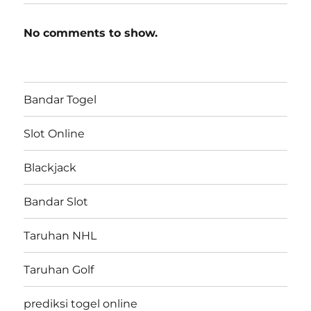
No comments to show.
Bandar Togel
Slot Online
Blackjack
Bandar Slot
Taruhan NHL
Taruhan Golf
prediksi togel online