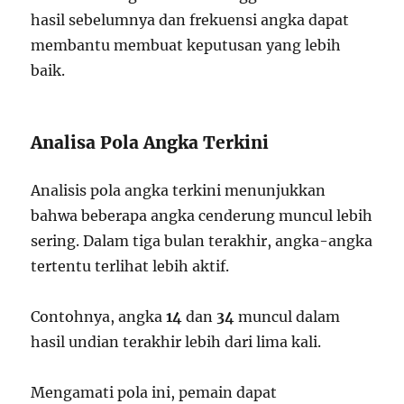
hasil sebelumnya dan frekuensi angka dapat
membantu membuat keputusan yang lebih
baik.
Analisa Pola Angka Terkini
Analisis pola angka terkini menunjukkan
bahwa beberapa angka cenderung muncul lebih
sering. Dalam tiga bulan terakhir, angka-angka
tertentu terlihat lebih aktif.
Contohnya, angka
14
dan
34
muncul dalam
hasil undian terakhir lebih dari lima kali.
Mengamati pola ini, pemain dapat