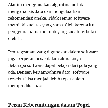
Alat ini menggunakan algoritma untuk
menganalisis data dan mengeluarkan
rekomendasi angka. Tidak semua software
memiliki kualitas yang sama. Oleh karena itu,
pengguna harus memilih yang sudah terbukti
efektif.
Pemrograman yang digunakan dalam software
juga berperan besar dalam akurasinya.
Beberapa software dapat belajar dari pola yang
ada. Dengan bertambahnya data, software
tersebut bisa menjadi lebih tepat dalam
memprediksi hasil.
Peran Keberuntungan dalam Togel