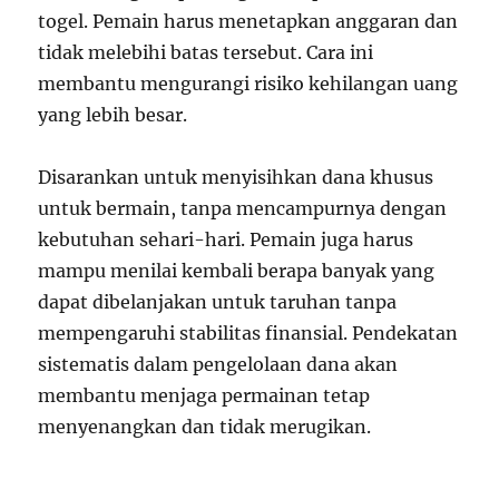
togel. Pemain harus menetapkan anggaran dan
tidak melebihi batas tersebut. Cara ini
membantu mengurangi risiko kehilangan uang
yang lebih besar.
Disarankan untuk menyisihkan dana khusus
untuk bermain, tanpa mencampurnya dengan
kebutuhan sehari-hari. Pemain juga harus
mampu menilai kembali berapa banyak yang
dapat dibelanjakan untuk taruhan tanpa
mempengaruhi stabilitas finansial. Pendekatan
sistematis dalam pengelolaan dana akan
membantu menjaga permainan tetap
menyenangkan dan tidak merugikan.