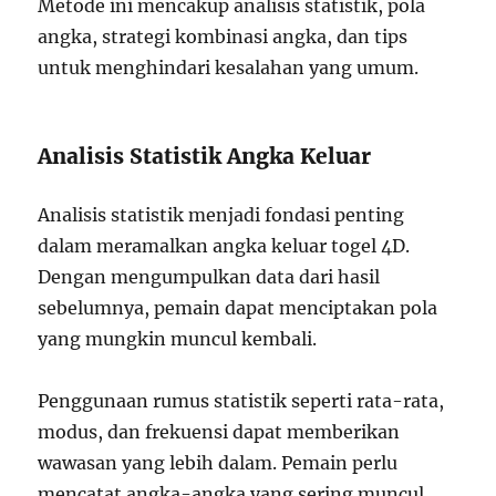
Metode ini mencakup analisis statistik, pola
angka, strategi kombinasi angka, dan tips
untuk menghindari kesalahan yang umum.
Analisis Statistik Angka Keluar
Analisis statistik menjadi fondasi penting
dalam meramalkan angka keluar togel 4D.
Dengan mengumpulkan data dari hasil
sebelumnya, pemain dapat menciptakan pola
yang mungkin muncul kembali.
Penggunaan rumus statistik seperti rata-rata,
modus, dan frekuensi dapat memberikan
wawasan yang lebih dalam. Pemain perlu
mencatat angka-angka yang sering muncul