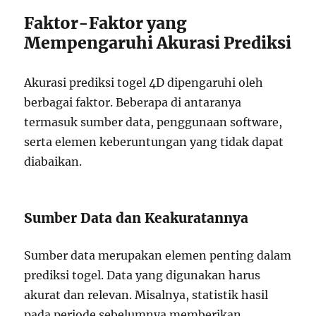
Faktor-Faktor yang
Mempengaruhi Akurasi Prediksi
Akurasi prediksi togel 4D dipengaruhi oleh
berbagai faktor. Beberapa di antaranya
termasuk sumber data, penggunaan software,
serta elemen keberuntungan yang tidak dapat
diabaikan.
Sumber Data dan Keakuratannya
Sumber data merupakan elemen penting dalam
prediksi togel. Data yang digunakan harus
akurat dan relevan. Misalnya, statistik hasil
pada periode sebelumnya memberikan