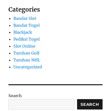
Categories
Bandar Slot
Bandar Togel
Blackjack
Pediksi Togel
Slot Online
Taruhan Golf
Taruhan NHL
Uncategorized
Search
SEARCH