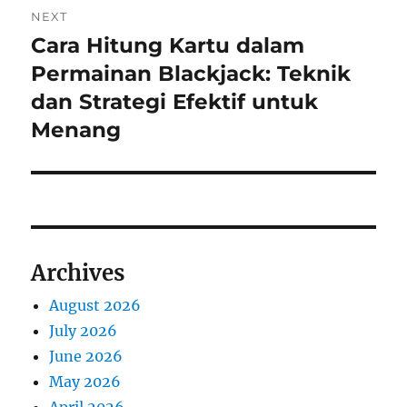
NEXT
Cara Hitung Kartu dalam
Next
post:
Permainan Blackjack: Teknik
dan Strategi Efektif untuk
Menang
Archives
August 2026
July 2026
June 2026
May 2026