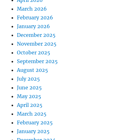
April 2026
March 2026
February 2026
January 2026
December 2025
November 2025
October 2025
September 2025
August 2025
July 2025
June 2025
May 2025
April 2025
March 2025
February 2025
January 2025