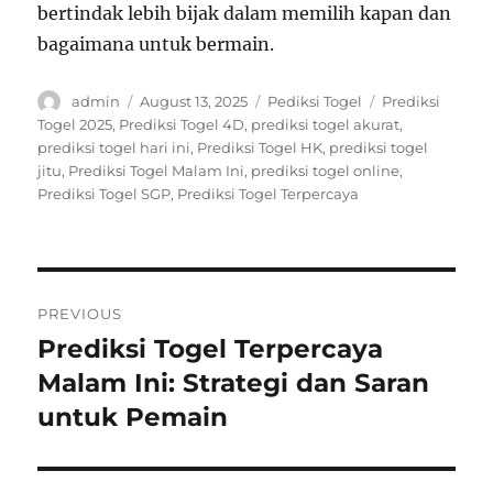
bertindak lebih bijak dalam memilih kapan dan
bagaimana untuk bermain.
Author
Posted
Categories
Tags
admin
August 13, 2025
Pediksi Togel
Prediksi
on
Togel 2025
,
Prediksi Togel 4D
,
prediksi togel akurat
,
prediksi togel hari ini
,
Prediksi Togel HK
,
prediksi togel
jitu
,
Prediksi Togel Malam Ini
,
prediksi togel online
,
Prediksi Togel SGP
,
Prediksi Togel Terpercaya
Post
PREVIOUS
navigation
Prediksi Togel Terpercaya
Previous
post:
Malam Ini: Strategi dan Saran
untuk Pemain