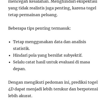
mencegah kesalahan. Menghindari ekspektasi
yang tidak realistis juga penting, karena togel
tetap permainan peluang.
Beberapa tips penting termasuk:
Tetap menggunakan data dan analisis
statistik.
Hindari pola yang bersifat subyektif.
Selalu catat hasil untuk evaluasi di masa
depan.
Dengan mengikuti pedoman ini, prediksi togel
4D dapat menjadi lebih terukur dan berpotensi
lebih akurat.