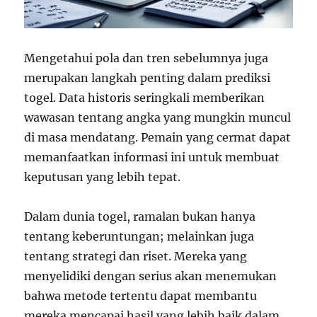
Mengetahui pola dan tren sebelumnya juga
merupakan langkah penting dalam prediksi
togel. Data historis seringkali memberikan
wawasan tentang angka yang mungkin muncul
di masa mendatang. Pemain yang cermat dapat
memanfaatkan informasi ini untuk membuat
keputusan yang lebih tepat.
Dalam dunia togel, ramalan bukan hanya
tentang keberuntungan; melainkan juga
tentang strategi dan riset. Mereka yang
menyelidiki dengan serius akan menemukan
bahwa metode tertentu dapat membantu
mereka mencapai hasil yang lebih baik dalam