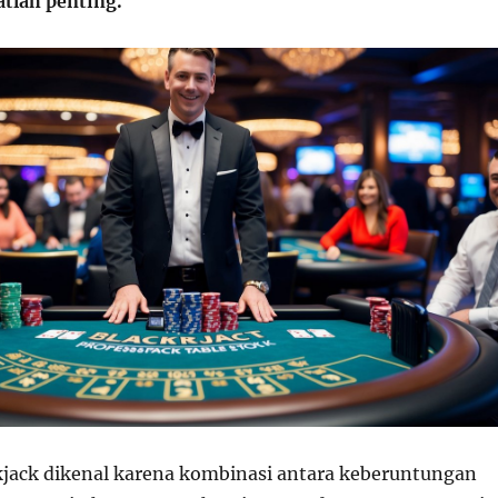
atlah penting.
jack dikenal karena kombinasi antara keberuntungan