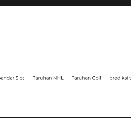
andar Slot
Taruhan NHL
Taruhan Golf
prediksi 