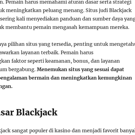
n. Pemain harus memahami aturan dasar serta strategi
tuk meningkatkan peluang menang. Situs judi Blackjack
 sering kali menyediakan panduan dan sumber daya yan
tuk membantu pemain mengasah kemampuan mereka.
a pilihan situs yang tersedia, penting untuk mengetah
warkan layanan terbaik. Pemain harus
an faktor seperti keamanan, bonus, dan layanan
lum bergabung.
Menemukan situs yang sesuai dapat
pengalaman bermain dan meningkatkan kemungkinan
ngan.
sar Blackjack
jack sangat populer di kasino dan menjadi favorit banya