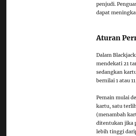
penjudi. Pengua
dapat meningka
Aturan Per
Dalam Blackjack
mendekati 21 tan
sedangkan kartu 
bernilai 1 atau 
Pemain mulai de
kartu, satu terl
(menambah kartu
ditentukan jika 
lebih tinggi dar