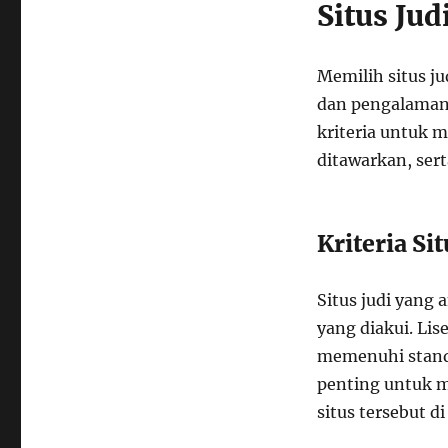
Situs Jud
Memilih situs j
dan pengalaman 
kriteria untuk 
ditawarkan, ser
Kriteria S
Situs judi yang 
yang diakui. Lis
memenuhi standa
penting untuk m
situs tersebut d