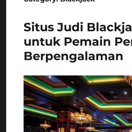
Situs Judi Black
untuk Pemain Pe
Berpengalaman