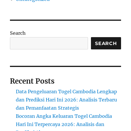
Search
SEARCH
Recent Posts
Data Pengeluaran Togel Cambodia Lengkap
dan Prediksi Hari Ini 2026: Analisis Terbaru
dan Pemanfaatan Strategis
Bocoran Angka Keluaran Togel Cambodia
Hari Ini Terpercaya 2026: Analisis dan