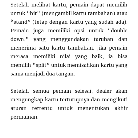
Setelah melihat kartu, pemain dapat memilih
untuk “hit” (mengambil kartu tambahan) atau
“stand” (tetap dengan kartu yang sudah ada).
Pemain juga memiliki opsi untuk “double
down,” yang menggandakan taruhan dan
menerima satu kartu tambahan. Jika pemain
merasa memiliki nilai yang baik, ia bisa
memilih “split” untuk memisahkan kartu yang
sama menjadi dua tangan.
Setelah semua pemain selesai, dealer akan
mengungkap kartu tertutupnya dan mengikuti
aturan tertentu untuk menentukan akhir
permainan.