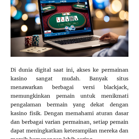
Di dunia digital saat ini, akses ke permainan
kasino sangat mudah. Banyak situs
menawarkan berbagai versi blackjack,
memungkinkan pemain untuk menikmati
pengalaman bermain yang dekat dengan
kasino fisik. Dengan memahami aturan dasar
dan berbagai varian permainan, setiap pemain
dapat meningkatkan keterampilan mereka dan