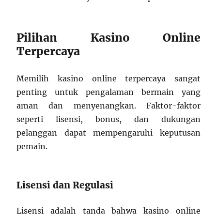
Pilihan Kasino Online
Terpercaya
Memilih kasino online terpercaya sangat
penting untuk pengalaman bermain yang
aman dan menyenangkan. Faktor-faktor
seperti lisensi, bonus, dan dukungan
pelanggan dapat mempengaruhi keputusan
pemain.
Lisensi dan Regulasi
Lisensi adalah tanda bahwa kasino online