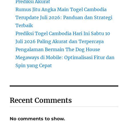
Prediksi Akurat
Rumus Jitu Angka Main Togel Cambodia
Terupdate Juli 2026: Panduan dan Strategi
Terbaik
Prediksi Togel Cambodia Hari Ini Sabtu 10
Juli 2026 Paling Akurat dan Terpercaya
Pengalaman Bermain The Dog House
Megaways di Mobile: Optimalisasi Fitur dan
Spin yang Cepat
Recent Comments
No comments to show.