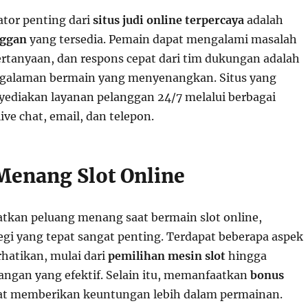
ator penting dari
situs judi online terpercaya
adalah
nggan
yang tersedia. Pemain dapat mengalami masalah
ertanyaan, dan respons cepat dari tim dukungan adalah
ngalaman bermain yang menyenangkan. Situs yang
yediakan layanan pelanggan 24/7 melalui berbagai
live chat, email, dan telepon.
 Menang Slot Online
kan peluang menang saat bermain slot online,
egi yang tepat sangat penting. Terdapat beberapa aspek
rhatikan, mulai dari
pemilihan mesin slot
hingga
gan yang efektif. Selain itu, memanfaatkan
bonus
t memberikan keuntungan lebih dalam permainan.