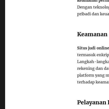
keamanan perm
Dengan teknolog
pribadi dan keu
Keamanan 
Situs judi onlin
termasuk enkrip
Langkah-langkah
rekening dan dat
platform yang m
terhadap keama
Pelayanan 