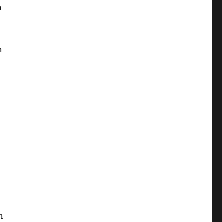
n
n
n