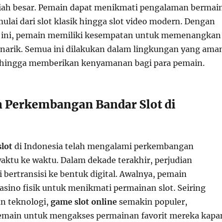
iah besar. Pemain dapat menikmati pengalaman bermai
lai dari slot klasik hingga slot video modern. Dengan
an ini, pemain memiliki kesempatan untuk memenangkan
narik. Semua ini dilakukan dalam lingkungan yang ama
sehingga memberikan kenyamanan bagi para pemain.
n Perkembangan Bandar Slot di
slot
di Indonesia telah mengalami perkembangan
waktu ke waktu. Dalam dekade terakhir, perjudian
i bertransisi ke bentuk digital. Awalnya, pemain
asino fisik untuk menikmati permainan slot. Seiring
n teknologi,
game slot online
semakin populer,
ain untuk mengakses permainan favorit mereka kapa