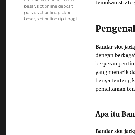
temukan strateg
besar
,
slot online deposit
pulsa
,
slot online jackpot
besar
,
slot online rtp tinggi
Pengenal
Bandar slot jack
dengan berbaga
berperan pentin
yang menarik d
hanya tentang k
pemahaman tent
Apa itu Ban
Bandar slot jack