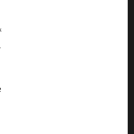
k
.
e