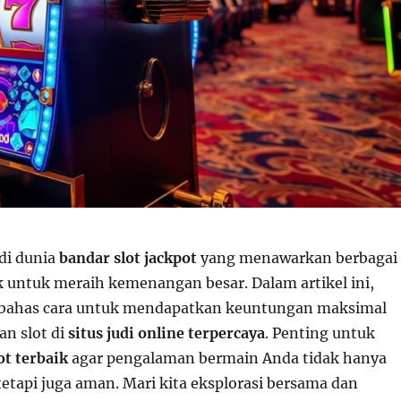
di dunia
bandar slot jackpot
yang menawarkan berbagai
 untuk meraih kemenangan besar. Dalam artikel ini,
ahas cara untuk mendapatkan keuntungan maksimal
an slot di
situs judi online terpercaya
. Penting untuk
ot terbaik
agar pengalaman bermain Anda tidak hanya
etapi juga aman. Mari kita eksplorasi bersama dan