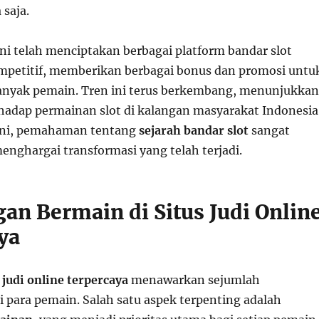
 saja.
i telah menciptakan berbagai platform bandar slot
mpetitif, memberikan berbagai bonus dan promosi untu
anyak pemain. Tren ini terus berkembang, menunjukkan
rhadap permainan slot di kalangan masyarakat Indonesia
ini, pemahaman tentang
sejarah bandar slot
sangat
enghargai transformasi yang telah terjadi.
an Bermain di Situs Judi Onlin
ya
 judi online terpercaya
menawarkan sejumlah
 para pemain. Salah satu aspek terpenting adalah