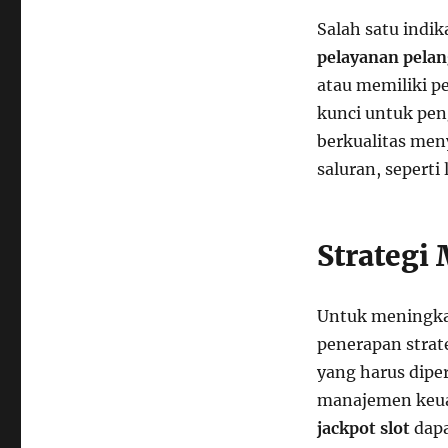
Salah satu indik
pelayanan pela
atau memiliki p
kunci untuk pe
berkualitas men
saluran, seperti 
Strategi
Untuk meningkat
penerapan strat
yang harus dipe
manajemen keuan
jackpot slot
dapa