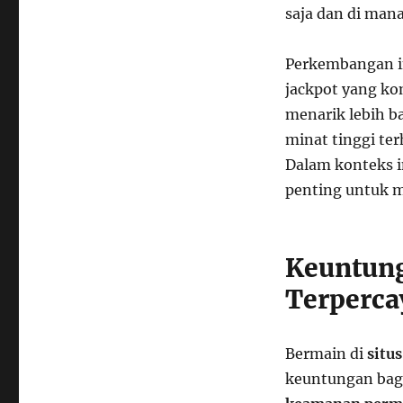
saja dan di mana
Perkembangan in
jackpot yang ko
menarik lebih b
minat tinggi te
Dalam konteks 
penting untuk m
Keuntung
Terperca
Bermain di
situs
keuntungan bagi