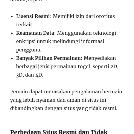
Lisensi Resmi
: Memiliki izin dari otoritas
terkait.
Keamanan Data
: Menggunakan teknologi
enkripsi untuk melindungi informasi
pengguna.
Banyak Pilihan Permainan
: Menyediakan
berbagai jenis permainan togel, seperti 2D,
3D, dan 4D.
Pemain dapat merasakan pengalaman bermain
yang lebih nyaman dan aman di situs ini
dibandingkan dengan situs yang tidak resmi.
Perbedaan Situs Resmi dan Tidak