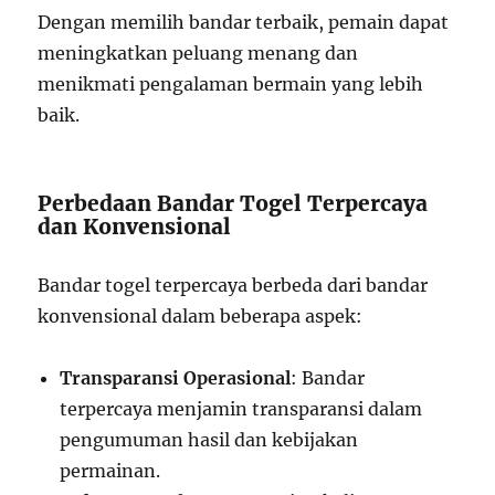
Dengan memilih bandar terbaik, pemain dapat
meningkatkan peluang menang dan
menikmati pengalaman bermain yang lebih
baik.
Perbedaan Bandar Togel Terpercaya
dan Konvensional
Bandar togel terpercaya berbeda dari bandar
konvensional dalam beberapa aspek:
Transparansi Operasional
: Bandar
terpercaya menjamin transparansi dalam
pengumuman hasil dan kebijakan
permainan.