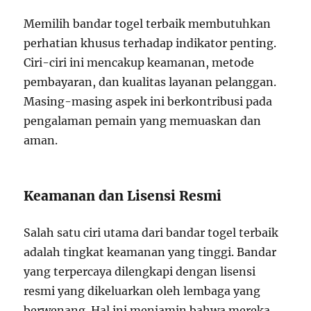
Memilih bandar togel terbaik membutuhkan
perhatian khusus terhadap indikator penting.
Ciri-ciri ini mencakup keamanan, metode
pembayaran, dan kualitas layanan pelanggan.
Masing-masing aspek ini berkontribusi pada
pengalaman pemain yang memuaskan dan
aman.
Keamanan dan Lisensi Resmi
Salah satu ciri utama dari bandar togel terbaik
adalah tingkat keamanan yang tinggi. Bandar
yang terpercaya dilengkapi dengan lisensi
resmi yang dikeluarkan oleh lembaga yang
berwenang. Hal ini menjamin bahwa mereka