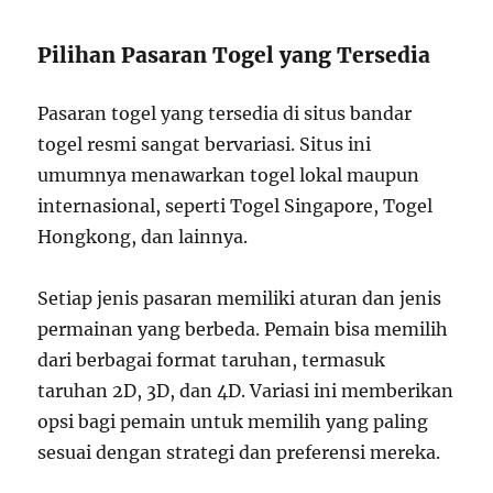
Pilihan Pasaran Togel yang Tersedia
Pasaran togel yang tersedia di situs bandar
togel resmi sangat bervariasi. Situs ini
umumnya menawarkan togel lokal maupun
internasional, seperti Togel Singapore, Togel
Hongkong, dan lainnya.
Setiap jenis pasaran memiliki aturan dan jenis
permainan yang berbeda. Pemain bisa memilih
dari berbagai format taruhan, termasuk
taruhan 2D, 3D, dan 4D. Variasi ini memberikan
opsi bagi pemain untuk memilih yang paling
sesuai dengan strategi dan preferensi mereka.