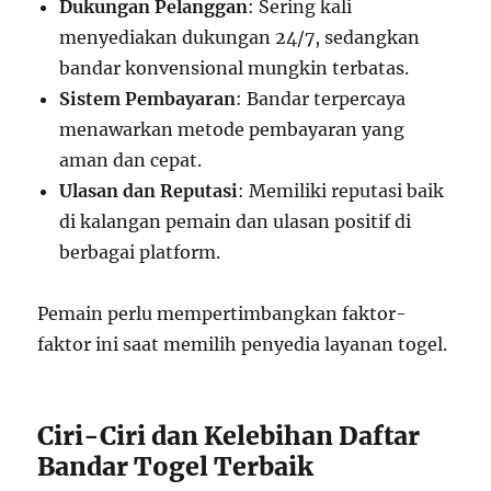
Dukungan Pelanggan
: Sering kali
menyediakan dukungan 24/7, sedangkan
bandar konvensional mungkin terbatas.
Sistem Pembayaran
: Bandar terpercaya
menawarkan metode pembayaran yang
aman dan cepat.
Ulasan dan Reputasi
: Memiliki reputasi baik
di kalangan pemain dan ulasan positif di
berbagai platform.
Pemain perlu mempertimbangkan faktor-
faktor ini saat memilih penyedia layanan togel.
Ciri-Ciri dan Kelebihan Daftar
Bandar Togel Terbaik