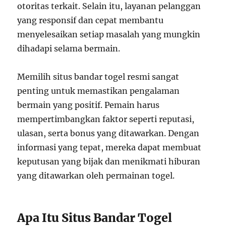
otoritas terkait. Selain itu, layanan pelanggan
yang responsif dan cepat membantu
menyelesaikan setiap masalah yang mungkin
dihadapi selama bermain.
Memilih situs bandar togel resmi sangat
penting untuk memastikan pengalaman
bermain yang positif. Pemain harus
mempertimbangkan faktor seperti reputasi,
ulasan, serta bonus yang ditawarkan. Dengan
informasi yang tepat, mereka dapat membuat
keputusan yang bijak dan menikmati hiburan
yang ditawarkan oleh permainan togel.
Apa Itu Situs Bandar Togel