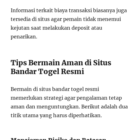
Informasi terkait biaya transaksi biasanya juga
tersedia di situs agar pemain tidak menemui
kejutan saat melakukan deposit atau
penarikan.
Tips Bermain Aman di Situs
Bandar Togel Resmi
Bermain di situs bandar togel resmi
memerlukan strategi agar pengalaman tetap
aman dan menguntungkan. Berikut adalah dua
titik utama yang harus diperhatikan.