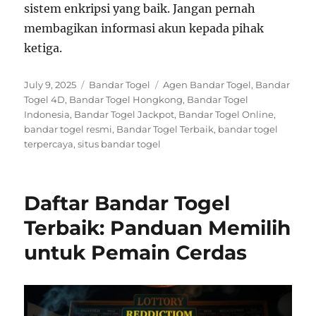
sistem enkripsi yang baik. Jangan pernah
membagikan informasi akun kepada pihak
ketiga.
Posted
Categories
Tags
July 9, 2025
Bandar Togel
Agen Bandar Togel
,
Bandar
on
Togel 4D
,
Bandar Togel Hongkong
,
Bandar Togel
Indonesia
,
Bandar Togel Jackpot
,
Bandar Togel Online
,
bandar togel resmi
,
Bandar Togel Terbaik
,
bandar togel
terpercaya
,
situs bandar togel
Daftar Bandar Togel
Terbaik: Panduan Memilih
untuk Pemain Cerdas