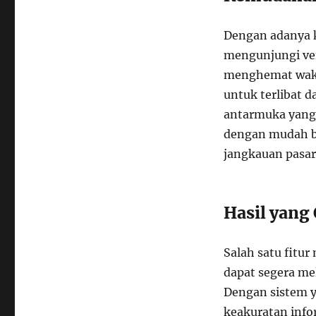
Dengan adanya k
mengunjungi ven
menghemat wakt
untuk terlibat d
antarmuka yang 
dengan mudah be
jangkauan pasar 
Hasil yang
Salah satu fitur
dapat segera mel
Dengan sistem y
keakuratan infor