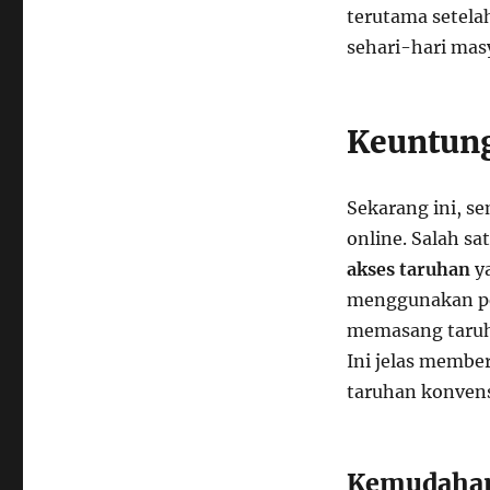
terutama setela
sehari-hari mas
Keuntung
Sekarang ini, s
online. Salah sa
akses taruhan
ya
menggunakan pe
memasang taruha
Ini jelas member
taruhan konvens
Kemudahan 