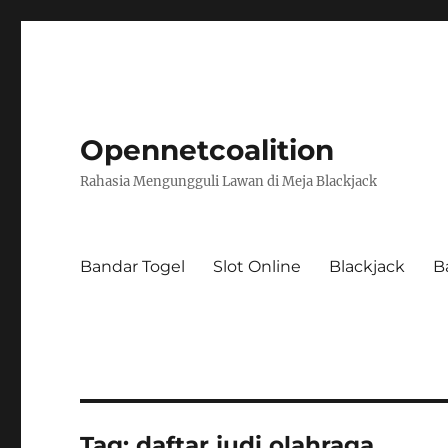
Opennetcoalition
Rahasia Mengungguli Lawan di Meja Blackjack
Bandar Togel
Slot Online
Blackjack
B
Tag:
daftar judi olahraga