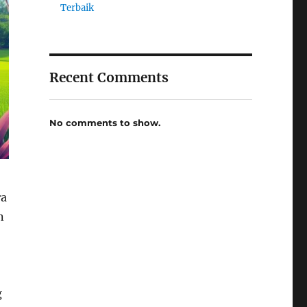
Terbaik
Recent Comments
No comments to show.
ra
n
g