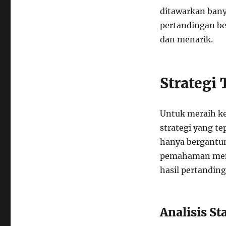
ditawarkan bany
pertandingan b
dan menarik.
Strategi 
Untuk meraih ke
strategi yang te
hanya bergantu
pemahaman men
hasil pertanding
Analisis St