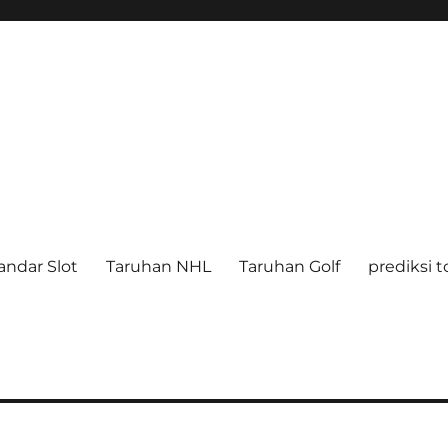
andar Slot
Taruhan NHL
Taruhan Golf
prediksi t