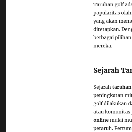
Taruhan golf ad
popularitas olah
yang akan meme
ditetapkan. Den
berbagai piliha
mereka.
Sejarah Ta
Sejarah
taruhan 
peningkatan min
golf dilakukan d
atau komunitas p
online
mulai mun
petaruh. Pertum