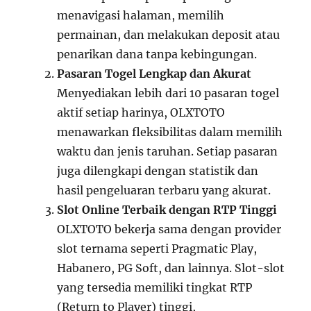
menavigasi halaman, memilih
permainan, dan melakukan deposit atau
penarikan dana tanpa kebingungan.
Pasaran Togel Lengkap dan Akurat
Menyediakan lebih dari 10 pasaran togel
aktif setiap harinya, OLXTOTO
menawarkan fleksibilitas dalam memilih
waktu dan jenis taruhan. Setiap pasaran
juga dilengkapi dengan statistik dan
hasil pengeluaran terbaru yang akurat.
Slot Online Terbaik dengan RTP Tinggi
OLXTOTO bekerja sama dengan provider
slot ternama seperti Pragmatic Play,
Habanero, PG Soft, dan lainnya. Slot-slot
yang tersedia memiliki tingkat RTP
(Return to Player) tinggi,