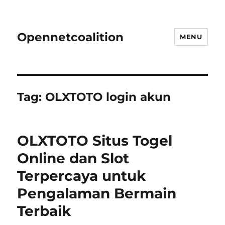
Opennetcoalition
MENU
Tag:
OLXTOTO login akun
OLXTOTO Situs Togel
Online dan Slot
Terpercaya untuk
Pengalaman Bermain
Terbaik