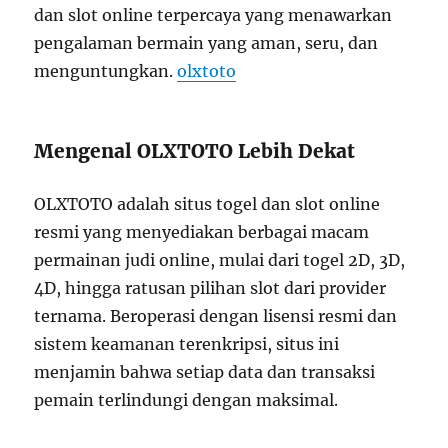
dan slot online terpercaya yang menawarkan
pengalaman bermain yang aman, seru, dan
menguntungkan.
olxtoto
Mengenal OLXTOTO Lebih Dekat
OLXTOTO adalah situs togel dan slot online
resmi yang menyediakan berbagai macam
permainan judi online, mulai dari togel 2D, 3D,
4D, hingga ratusan pilihan slot dari provider
ternama. Beroperasi dengan lisensi resmi dan
sistem keamanan terenkripsi, situs ini
menjamin bahwa setiap data dan transaksi
pemain terlindungi dengan maksimal.