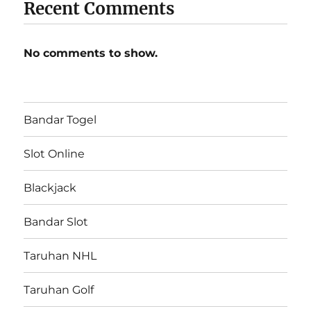
Recent Comments
No comments to show.
Bandar Togel
Slot Online
Blackjack
Bandar Slot
Taruhan NHL
Taruhan Golf