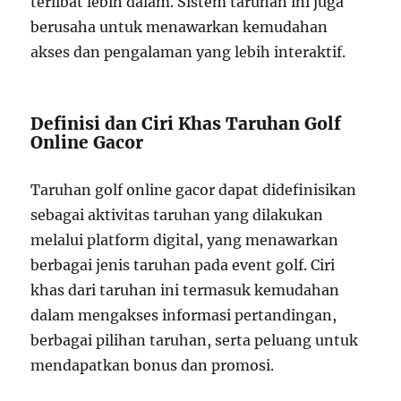
terlibat lebih dalam. Sistem taruhan ini juga
berusaha untuk menawarkan kemudahan
akses dan pengalaman yang lebih interaktif.
Definisi dan Ciri Khas Taruhan Golf
Online Gacor
Taruhan golf online gacor dapat didefinisikan
sebagai aktivitas taruhan yang dilakukan
melalui platform digital, yang menawarkan
berbagai jenis taruhan pada event golf. Ciri
khas dari taruhan ini termasuk kemudahan
dalam mengakses informasi pertandingan,
berbagai pilihan taruhan, serta peluang untuk
mendapatkan bonus dan promosi.