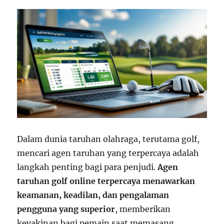
Dalam dunia taruhan olahraga, terutama golf,
mencari agen taruhan yang terpercaya adalah
langkah penting bagi para penjudi.
Agen
taruhan golf online terpercaya menawarkan
keamanan, keadilan, dan pengalaman
pengguna yang superior
, memberikan
keyakinan bagi pemain saat memasang