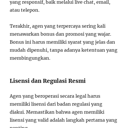
yang responsif, baik melalui live chat, email,
atau telepon.
Terakhir, agen yang terpercaya sering kali
menawarkan bonus dan promosi yang wajar.
Bonus ini harus memiliki syarat yang jelas dan
mudah dipenuhi, tanpa adanya ketentuan yang
membingungkan.
Lisensi dan Regulasi Resmi
Agen yang beroperasi secara legal harus
memiliki lisensi dari badan regulasi yang
diakui. Memastikan bahwa agen memiliki
lisensi yang valid adalah langkah pertama yang
penting.