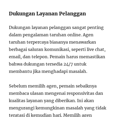
Dukungan Layanan Pelanggan
Dukungan layanan pelanggan sangat penting
dalam pengalaman taruhan online. Agen
taruhan terpercaya biasanya menawarkan
berbagai saluran komunikasi, seperti live chat,
email, dan telepon. Pemain harus memastikan
bahwa dukungan tersedia 24/7 untuk
membantu jika menghadapi masalah.
Sebelum memilih agen, pemain sebaiknya
membaca ulasan mengenai responsivitas dan
kualitas layanan yang diberikan. Ini akan
mengurangi kemungkinan masalah yang tidak
teratasi di kemudian hari. Memilih agen