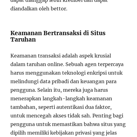
diandalkan oleh bettor.
Keamanan Bertransaksi di Situs
Taruhan
Keamanan transaksi adalah aspek krusial
dalam taruhan online. Sebuah agen terpercaya
harus menggunakan teknologi enkripsi untuk
melindungi data pribadi dan keuangan para
pengguna. Selain itu, mereka juga harus
menerapkan langkah-langkah keamanan
tambahan, seperti autentikasi dua faktor,
untuk mencegah akses tidak sah. Penting bagi
pengguna untuk memastikan bahwa situs yang
dipilih memiliki kebijakan privasi yang jelas