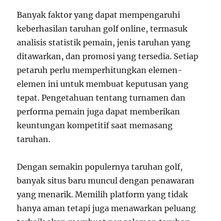
Banyak faktor yang dapat mempengaruhi
keberhasilan taruhan golf online, termasuk
analisis statistik pemain, jenis taruhan yang
ditawarkan, dan promosi yang tersedia. Setiap
petaruh perlu memperhitungkan elemen-
elemen ini untuk membuat keputusan yang
tepat. Pengetahuan tentang turnamen dan
performa pemain juga dapat memberikan
keuntungan kompetitif saat memasang
taruhan.
Dengan semakin populernya taruhan golf,
banyak situs baru muncul dengan penawaran
yang menarik. Memilih platform yang tidak
hanya aman tetapi juga menawarkan peluang