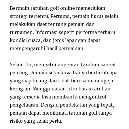
Bermain taruhan golf online memerlukan
strategi tertentu. Pertama, pemain harus selalu
melakukan riset tentang pemain dan
turnamen. Informasi seperti performa terbaru,
kondisi cuaca, dan jenis lapangan dapat
mempengaruhi hasil permainan.
Selain itu, mengatur anggaran taruhan sangat
penting. Pemain sebaiknya hanya bertaruh apa
yang siap hilang dan tidak berusaha mengejar
kerugian. Menggunakan fitur batas taruhan
yang tersedia bisa membantu mengontrol
pengeluaran. Dengan pendekatan yang tepat,
pemain dapat menikmati taruhan golf tanpa
risiko yang tidak perlu.