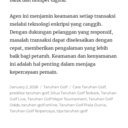
Agen ini menjamin keamanan setiap transaksi
melalui teknologi enkripsi yang canggih.
Dengan dukungan pelanggan yang responsif,
masalah transaksi dapat diselesaikan dengan
cepat, memberikan pengalaman yang lebih
baik bagi petaruh. Keamanan dan kenyamanan
ini adalah hal penting dalam menjaga
kepercayaan pemain.
Posted
Categories
Tags
January 2, 2026
Taruhan Golf
Cara Taruhan Golf
,
on
prediksi taruhan golf
,
Situs Taruhan Golf Terbaik
,
Taruhan
Golf Live
,
Taruhan Golf Major Tournament
,
Taruhan Golf
Odds
,
taruhan golf online
,
Taruhan Golf Piala Dunia
,
Taruhan Golf Terpercaya
,
tips taruhan golf