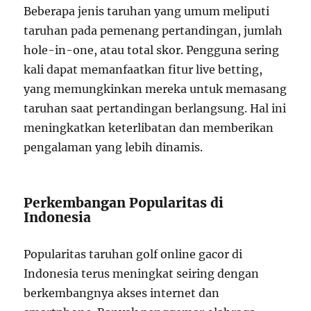
Beberapa jenis taruhan yang umum meliputi
taruhan pada pemenang pertandingan, jumlah
hole-in-one, atau total skor. Pengguna sering
kali dapat memanfaatkan fitur live betting,
yang memungkinkan mereka untuk memasang
taruhan saat pertandingan berlangsung. Hal ini
meningkatkan keterlibatan dan memberikan
pengalaman yang lebih dinamis.
Perkembangan Popularitas di
Indonesia
Popularitas taruhan golf online gacor di
Indonesia terus meningkat seiring dengan
berkembangnya akses internet dan