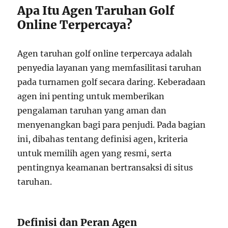
Apa Itu Agen Taruhan Golf
Online Terpercaya?
Agen taruhan golf online terpercaya adalah
penyedia layanan yang memfasilitasi taruhan
pada turnamen golf secara daring. Keberadaan
agen ini penting untuk memberikan
pengalaman taruhan yang aman dan
menyenangkan bagi para penjudi. Pada bagian
ini, dibahas tentang definisi agen, kriteria
untuk memilih agen yang resmi, serta
pentingnya keamanan bertransaksi di situs
taruhan.
Definisi dan Peran Agen