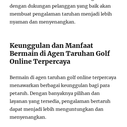
dengan dukungan pelanggan yang baik akan
membuat pengalaman taruhan menjadi lebih
nyaman dan menyenangkan.
Keunggulan dan Manfaat
Bermain di Agen Taruhan Golf
Online Terpercaya
Bermain di agen taruhan golf online terpercaya
menawarkan berbagai keunggulan bagi para
petaruh. Dengan banyaknya pilihan dan
layanan yang tersedia, pengalaman bertaruh
dapat menjadi lebih menguntungkan dan
menyenangkan.