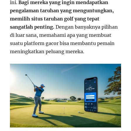
ini.
Bagi mereka yang ingin mendapatkan
pengalaman taruhan yang menguntungkan,
memilih situs taruhan golf yang tepat
sangatlah penting.
Dengan banyaknya pilihan
di luar sana, memahami apa yang membuat
suatu platform gacor bisa membantu pemain
meningkatkan peluang mereka.