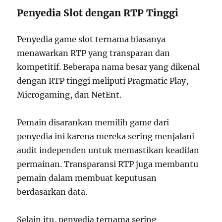
Penyedia Slot dengan RTP Tinggi
Penyedia game slot ternama biasanya
menawarkan RTP yang transparan dan
kompetitif. Beberapa nama besar yang dikenal
dengan RTP tinggi meliputi Pragmatic Play,
Microgaming, dan NetEnt.
Pemain disarankan memilih game dari
penyedia ini karena mereka sering menjalani
audit independen untuk memastikan keadilan
permainan. Transparansi RTP juga membantu
pemain dalam membuat keputusan
berdasarkan data.
Selain itu, penyedia ternama sering