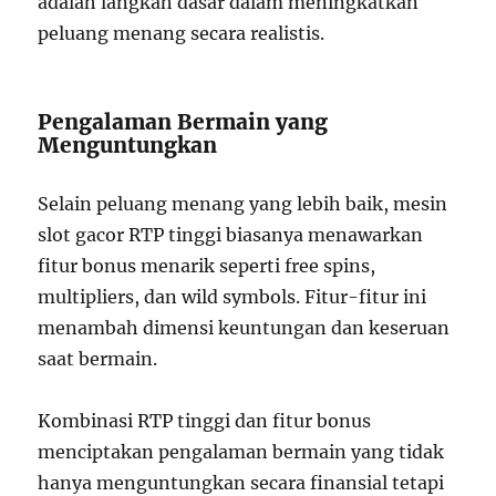
adalah langkah dasar dalam meningkatkan
peluang menang secara realistis.
Pengalaman Bermain yang
Menguntungkan
Selain peluang menang yang lebih baik, mesin
slot gacor RTP tinggi biasanya menawarkan
fitur bonus menarik seperti free spins,
multipliers, dan wild symbols. Fitur-fitur ini
menambah dimensi keuntungan dan keseruan
saat bermain.
Kombinasi RTP tinggi dan fitur bonus
menciptakan pengalaman bermain yang tidak
hanya menguntungkan secara finansial tetapi