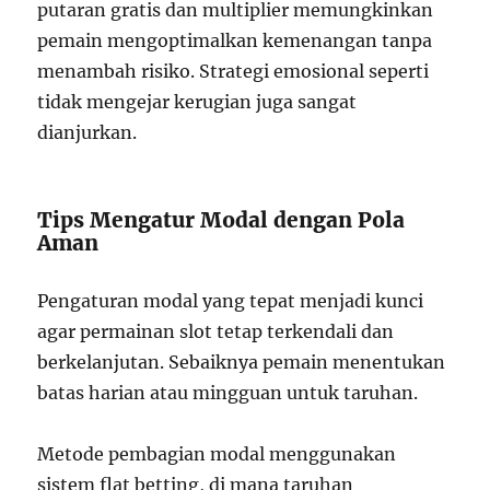
putaran gratis dan multiplier memungkinkan
pemain mengoptimalkan kemenangan tanpa
menambah risiko. Strategi emosional seperti
tidak mengejar kerugian juga sangat
dianjurkan.
Tips Mengatur Modal dengan Pola
Aman
Pengaturan modal yang tepat menjadi kunci
agar permainan slot tetap terkendali dan
berkelanjutan. Sebaiknya pemain menentukan
batas harian atau mingguan untuk taruhan.
Metode pembagian modal menggunakan
sistem flat betting, di mana taruhan