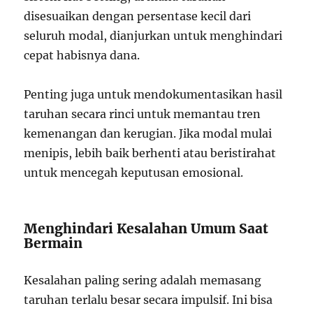
disesuaikan dengan persentase kecil dari
seluruh modal, dianjurkan untuk menghindari
cepat habisnya dana.
Penting juga untuk mendokumentasikan hasil
taruhan secara rinci untuk memantau tren
kemenangan dan kerugian. Jika modal mulai
menipis, lebih baik berhenti atau beristirahat
untuk mencegah keputusan emosional.
Menghindari Kesalahan Umum Saat
Bermain
Kesalahan paling sering adalah memasang
taruhan terlalu besar secara impulsif. Ini bisa