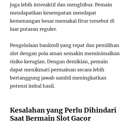
juga lebih interaktif dan menghibur. Pemain
mendapatkan kesempatan mendapat
kemenangan besar memakai fitur tersebut di
luar putaran reguler.
Pengelolaan bankroll yang tepat dan pemilihan
slot dengan pola aman semakin meminimalkan
risiko kerugian. Dengan demikian, pemain
dapat menikmati permainan secara lebih
bertanggung jawab sambil meningkatkan
potensi imbal hasil.
Kesalahan yang Perlu Dihindari
Saat Bermain Slot Gacor