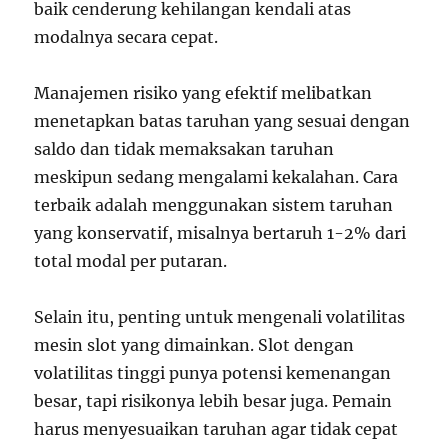
baik cenderung kehilangan kendali atas
modalnya secara cepat.
Manajemen risiko yang efektif melibatkan
menetapkan batas taruhan yang sesuai dengan
saldo dan tidak memaksakan taruhan
meskipun sedang mengalami kekalahan. Cara
terbaik adalah menggunakan sistem taruhan
yang konservatif, misalnya bertaruh 1-2% dari
total modal per putaran.
Selain itu, penting untuk mengenali volatilitas
mesin slot yang dimainkan. Slot dengan
volatilitas tinggi punya potensi kemenangan
besar, tapi risikonya lebih besar juga. Pemain
harus menyesuaikan taruhan agar tidak cepat