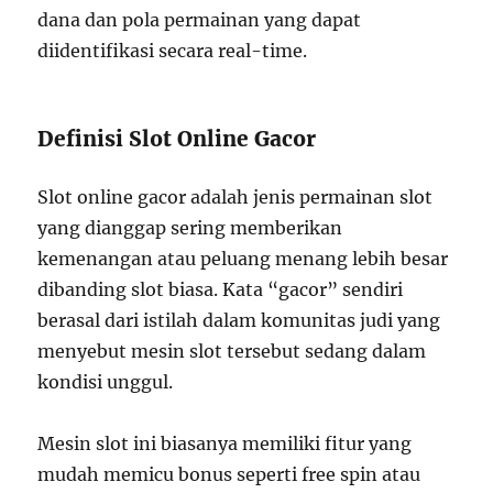
dana dan pola permainan yang dapat
diidentifikasi secara real-time.
Definisi Slot Online Gacor
Slot online gacor adalah jenis permainan slot
yang dianggap sering memberikan
kemenangan atau peluang menang lebih besar
dibanding slot biasa. Kata “gacor” sendiri
berasal dari istilah dalam komunitas judi yang
menyebut mesin slot tersebut sedang dalam
kondisi unggul.
Mesin slot ini biasanya memiliki fitur yang
mudah memicu bonus seperti free spin atau