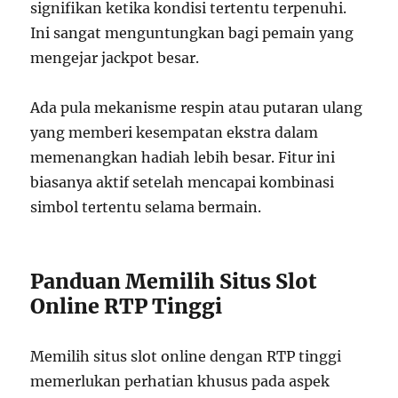
signifikan ketika kondisi tertentu terpenuhi.
Ini sangat menguntungkan bagi pemain yang
mengejar jackpot besar.
Ada pula mekanisme respin atau putaran ulang
yang memberi kesempatan ekstra dalam
memenangkan hadiah lebih besar. Fitur ini
biasanya aktif setelah mencapai kombinasi
simbol tertentu selama bermain.
Panduan Memilih Situs Slot
Online RTP Tinggi
Memilih situs slot online dengan RTP tinggi
memerlukan perhatian khusus pada aspek