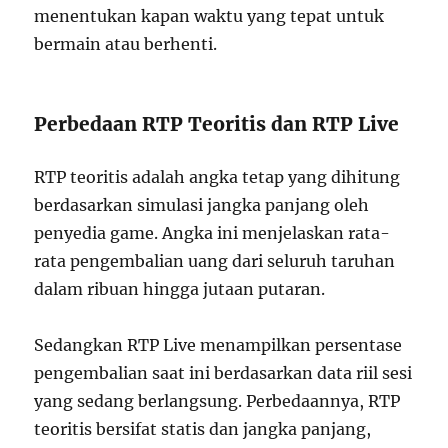
menentukan kapan waktu yang tepat untuk
bermain atau berhenti.
Perbedaan RTP Teoritis dan RTP Live
RTP teoritis adalah angka tetap yang dihitung
berdasarkan simulasi jangka panjang oleh
penyedia game. Angka ini menjelaskan rata-
rata pengembalian uang dari seluruh taruhan
dalam ribuan hingga jutaan putaran.
Sedangkan RTP Live menampilkan persentase
pengembalian saat ini berdasarkan data riil sesi
yang sedang berlangsung. Perbedaannya, RTP
teoritis bersifat statis dan jangka panjang,