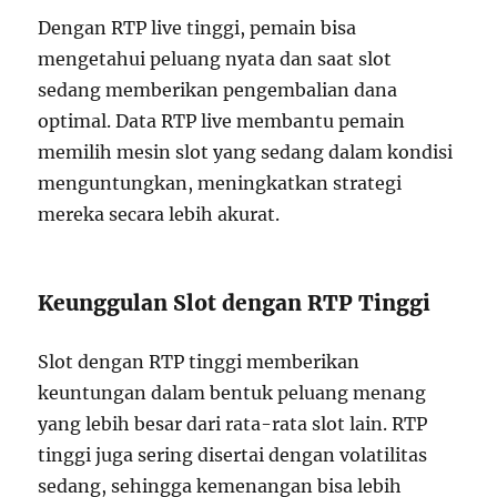
Dengan RTP live tinggi, pemain bisa
mengetahui peluang nyata dan saat slot
sedang memberikan pengembalian dana
optimal. Data RTP live membantu pemain
memilih mesin slot yang sedang dalam kondisi
menguntungkan, meningkatkan strategi
mereka secara lebih akurat.
Keunggulan Slot dengan RTP Tinggi
Slot dengan RTP tinggi memberikan
keuntungan dalam bentuk peluang menang
yang lebih besar dari rata-rata slot lain. RTP
tinggi juga sering disertai dengan volatilitas
sedang, sehingga kemenangan bisa lebih