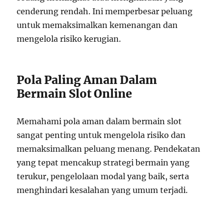
cenderung rendah. Ini memperbesar peluang
untuk memaksimalkan kemenangan dan
mengelola risiko kerugian.
Pola Paling Aman Dalam
Bermain Slot Online
Memahami pola aman dalam bermain slot
sangat penting untuk mengelola risiko dan
memaksimalkan peluang menang. Pendekatan
yang tepat mencakup strategi bermain yang
terukur, pengelolaan modal yang baik, serta
menghindari kesalahan yang umum terjadi.