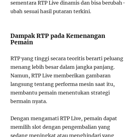
sementara RTP Live dinamis dan bisa berubah-
ubah sesuai hasil putaran terkini.
Dampak RTP pada Kemenangan
Pemain
RTP yang tinggi secara teoritis berarti peluang
menang lebih besar dalam jangka panjang.
Namun, RTP Live memberikan gambaran
langsung tentang performa mesin saat itu,
membantu pemain menentukan strategi
bermain nyata.
Dengan mengamati RTP Live, pemain dapat
memilih slot dengan pengembalian yang
sedang meningkat atau menghindari yang