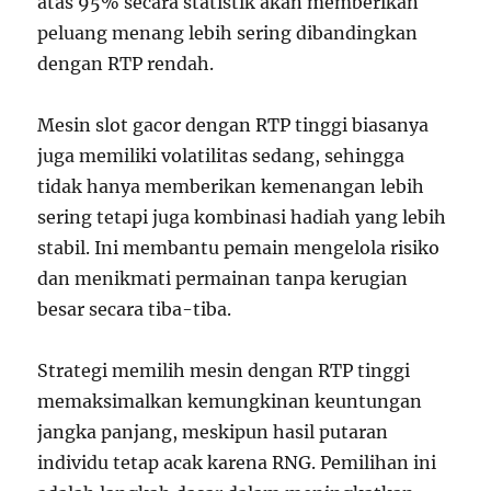
atas 95% secara statistik akan memberikan
peluang menang lebih sering dibandingkan
dengan RTP rendah.
Mesin slot gacor dengan RTP tinggi biasanya
juga memiliki volatilitas sedang, sehingga
tidak hanya memberikan kemenangan lebih
sering tetapi juga kombinasi hadiah yang lebih
stabil. Ini membantu pemain mengelola risiko
dan menikmati permainan tanpa kerugian
besar secara tiba-tiba.
Strategi memilih mesin dengan RTP tinggi
memaksimalkan kemungkinan keuntungan
jangka panjang, meskipun hasil putaran
individu tetap acak karena RNG. Pemilihan ini