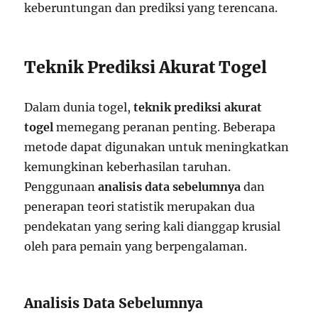
keberuntungan dan prediksi yang terencana.
Teknik Prediksi Akurat Togel
Dalam dunia togel,
teknik prediksi akurat
togel
memegang peranan penting. Beberapa
metode dapat digunakan untuk meningkatkan
kemungkinan keberhasilan taruhan.
Penggunaan
analisis data sebelumnya
dan
penerapan teori statistik merupakan dua
pendekatan yang sering kali dianggap krusial
oleh para pemain yang berpengalaman.
Analisis Data Sebelumnya