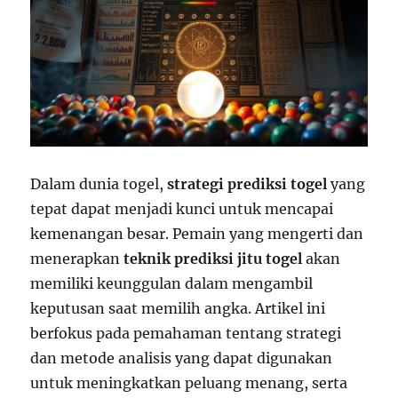
Dalam dunia togel,
strategi prediksi togel
yang
tepat dapat menjadi kunci untuk mencapai
kemenangan besar. Pemain yang mengerti dan
menerapkan
teknik prediksi jitu togel
akan
memiliki keunggulan dalam mengambil
keputusan saat memilih angka. Artikel ini
berfokus pada pemahaman tentang strategi
dan metode analisis yang dapat digunakan
untuk meningkatkan peluang menang, serta