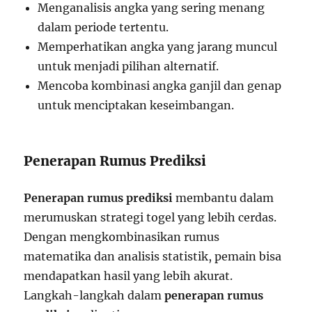
Menganalisis angka yang sering menang
dalam periode tertentu.
Memperhatikan angka yang jarang muncul
untuk menjadi pilihan alternatif.
Mencoba kombinasi angka ganjil dan genap
untuk menciptakan keseimbangan.
Penerapan Rumus Prediksi
Penerapan rumus prediksi
membantu dalam
merumuskan strategi togel yang lebih cerdas.
Dengan mengkombinasikan rumus
matematika dan analisis statistik, pemain bisa
mendapatkan hasil yang lebih akurat.
Langkah-langkah dalam
penerapan rumus