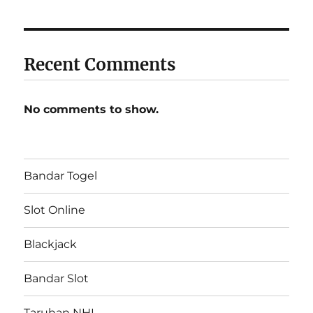
Recent Comments
No comments to show.
Bandar Togel
Slot Online
Blackjack
Bandar Slot
Taruhan NHL