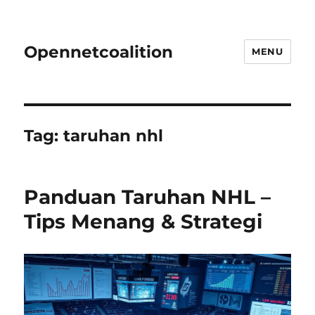
Opennetcoalition
MENU
Tag:
taruhan nhl
Panduan Taruhan NHL –
Tips Menang & Strategi