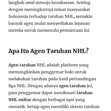
langkah awal menuju kesuksesan. Seiring
dengan meningkatnya minat masyarakat
Indonesia terhadap taruhan NHL, semakin
banyak agen mulai menyediakan layanan
mereka untuk memenuhi permintaan ini.
Apa Itu Agen Taruhan NHL?
Agen taruhan
NHL adalah platform yang
memungkinkan penggemar hoki untuk
melakukan taruhan pada hasil pertandingan
liga NHL. Dengan adanya
agen taruhan
ini,
para penggemar dapat menikmati
taruhan
NHL online
dengan berbagai opsi yang
menarik. Setiap agen memiliki sistem taruhan