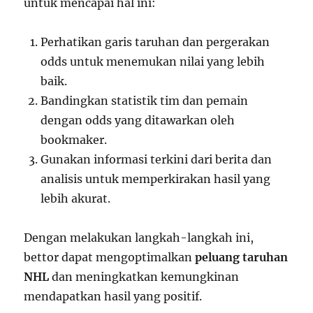
untuk mencapai hal ini:
Perhatikan garis taruhan dan pergerakan
odds untuk menemukan nilai yang lebih
baik.
Bandingkan statistik tim dan pemain
dengan odds yang ditawarkan oleh
bookmaker.
Gunakan informasi terkini dari berita dan
analisis untuk memperkirakan hasil yang
lebih akurat.
Dengan melakukan langkah-langkah ini,
bettor dapat mengoptimalkan
peluang taruhan
NHL
dan meningkatkan kemungkinan
mendapatkan hasil yang positif.