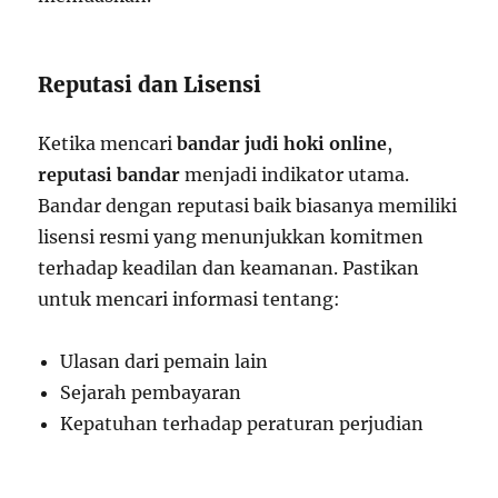
Reputasi dan Lisensi
Ketika mencari
bandar judi hoki online
,
reputasi bandar
menjadi indikator utama.
Bandar dengan reputasi baik biasanya memiliki
lisensi resmi yang menunjukkan komitmen
terhadap keadilan dan keamanan. Pastikan
untuk mencari informasi tentang:
Ulasan dari pemain lain
Sejarah pembayaran
Kepatuhan terhadap peraturan perjudian