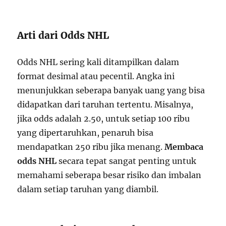
Arti dari Odds NHL
Odds NHL sering kali ditampilkan dalam
format desimal atau pecentil. Angka ini
menunjukkan seberapa banyak uang yang bisa
didapatkan dari taruhan tertentu. Misalnya,
jika odds adalah 2.50, untuk setiap 100 ribu
yang dipertaruhkan, penaruh bisa
mendapatkan 250 ribu jika menang.
Membaca
odds NHL
secara tepat sangat penting untuk
memahami seberapa besar risiko dan imbalan
dalam setiap taruhan yang diambil.