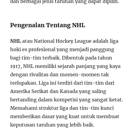
dan berbagai jenis taruhan yang dapat dipilih.
Pengenalan Tentang NHL
NHL
atau National Hockey League adalah liga
hoki es profesional yang menjadi panggung
bagi tim-tim terbaik. Dibentuk pada tahun
1917, NHL memiliki sejarah panjang yang kaya
dengan rivalitas dan momen-momen tak
terlupakan. Liga ini terdiri dari tim-tim dari
Amerika Serikat dan Kanada yang saling
bertanding dalam kompetisi yang sangat ketat.
Memahami struktur liga dan tim-tim kunci
memberikan dasar yang kuat untuk membuat
keputusan taruhan yang lebih baik.