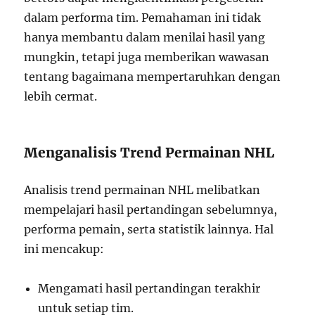
dalam performa tim. Pemahaman ini tidak
hanya membantu dalam menilai hasil yang
mungkin, tetapi juga memberikan wawasan
tentang bagaimana mempertaruhkan dengan
lebih cermat.
Menganalisis Trend Permainan NHL
Analisis trend permainan NHL melibatkan
mempelajari hasil pertandingan sebelumnya,
performa pemain, serta statistik lainnya. Hal
ini mencakup:
Mengamati hasil pertandingan terakhir
untuk setiap tim.