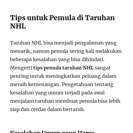
Tips untuk Pemula di Taruhan
NHL
Taruhan NHL bisa menjadi pengalaman yang
menarik, namun pemula sering kali melakukan
beberapa kesalahan yang bisa dihindari.
Mengerti
tips pemula taruhan NHL
sangat
penting untuk meningkatkan peluang dalam
meraih kemenangan. Pengetahuan tentang
kesalahan yang umum terjadi pada awal
menjalani taruhan membuat pemula bisa lebih
siap dan cerdas dalam bertaruh.
Kesalahan Umum yang Harus