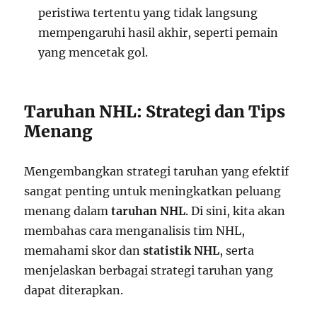
peristiwa tertentu yang tidak langsung
mempengaruhi hasil akhir, seperti pemain
yang mencetak gol.
Taruhan NHL: Strategi dan Tips
Menang
Mengembangkan strategi taruhan yang efektif
sangat penting untuk meningkatkan peluang
menang dalam
taruhan NHL
. Di sini, kita akan
membahas cara menganalisis tim NHL,
memahami skor dan
statistik NHL
, serta
menjelaskan berbagai strategi taruhan yang
dapat diterapkan.