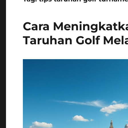
Cara Meningkatk
Taruhan Golf Melal