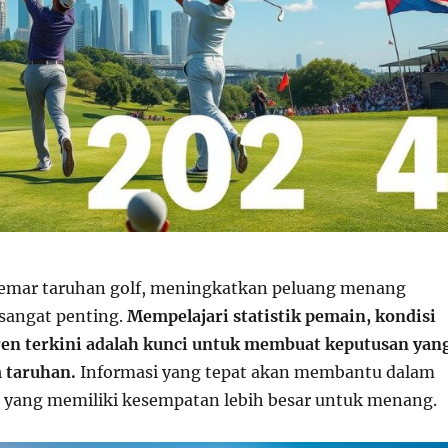
gemar taruhan golf, meningkatkan peluang menang
 sangat penting.
Mempelajari statistik pemain, kondisi
ren terkini adalah kunci untuk membuat keputusan yan
m taruhan.
Informasi yang tepat akan membantu dalam
yang memiliki kesempatan lebih besar untuk menang.