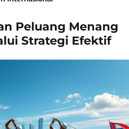
an Peluang Menang
ui Strategi Efektif