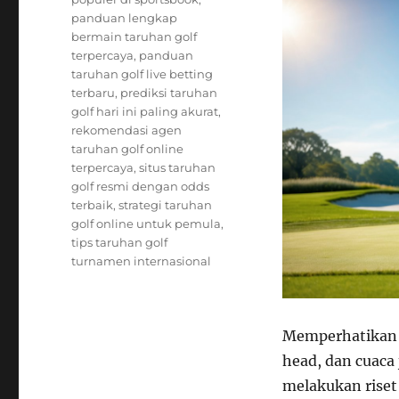
panduan lengkap
bermain taruhan golf
terpercaya
,
panduan
taruhan golf live betting
terbaru
,
prediksi taruhan
golf hari ini paling akurat
,
rekomendasi agen
taruhan golf online
terpercaya
,
situs taruhan
golf resmi dengan odds
terbaik
,
strategi taruhan
golf online untuk pemula
,
tips taruhan golf
turnamen internasional
Memperhatikan f
head, dan cuaca
melakukan riset