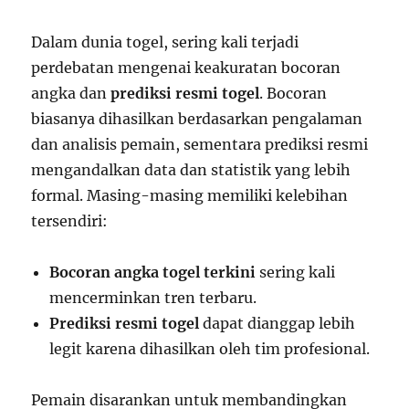
Dalam dunia togel, sering kali terjadi
perdebatan mengenai keakuratan bocoran
angka dan
prediksi resmi togel
. Bocoran
biasanya dihasilkan berdasarkan pengalaman
dan analisis pemain, sementara prediksi resmi
mengandalkan data dan statistik yang lebih
formal. Masing-masing memiliki kelebihan
tersendiri:
Bocoran angka togel terkini
sering kali
mencerminkan tren terbaru.
Prediksi resmi togel
dapat dianggap lebih
legit karena dihasilkan oleh tim profesional.
Pemain disarankan untuk membandingkan