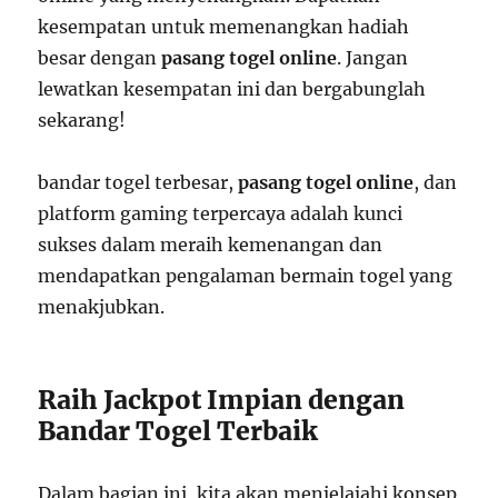
kesempatan untuk memenangkan hadiah
besar dengan
pasang togel online
. Jangan
lewatkan kesempatan ini dan bergabunglah
sekarang!
bandar togel terbesar,
pasang togel online
, dan
platform gaming terpercaya adalah kunci
sukses dalam meraih kemenangan dan
mendapatkan pengalaman bermain togel yang
menakjubkan.
Raih Jackpot Impian dengan
Bandar Togel Terbaik
Dalam bagian ini, kita akan menjelajahi konsep