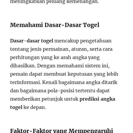
meningkatkan peluang kemenangan.
Memahami Dasar-Dasar Togel
Dasar-dasar togel
mencakup pengetahuan
tentang jenis permainan, aturan, serta cara
perhitungan yang ke arah angka yang
dihasilkan. Dengan memahami sistem ini,
pemain dapat membuat keputusan yang lebih
terinformasi. Kenali bagaimana angka ditarik
dan bagaimana pola-posisi tertentu dapat
memberikan petunjuk untuk
prediksi angka
togel
ke depan.
Faktor-Faktor yang Mempengaruhi