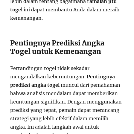
lebih dalam tentang bagaimana
ramalan jitu
togel
ini dapat membantu Anda dalam meraih
kemenangan.
Pentingnya Prediksi Angka
Togel untuk Kemenangan
Pertandingan togel tidak sekadar
mengandalkan keberuntungan.
Pentingnya
prediksi angka togel
muncul dari pemahaman
bahwa analisis mendalam dapat memberikan
keuntungan signifikan. Dengan menggunakan
prediksi yang tepat, pemain dapat merancang
strategi yang lebih efektif dalam memilih
angka. Ini adalah langkah awal untuk