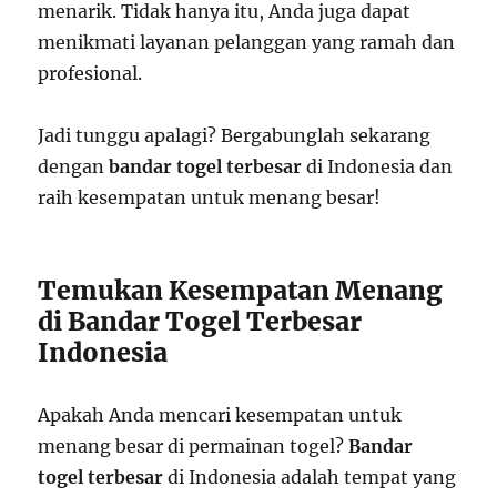
menarik. Tidak hanya itu, Anda juga dapat
menikmati layanan pelanggan yang ramah dan
profesional.
Jadi tunggu apalagi? Bergabunglah sekarang
dengan
bandar togel terbesar
di Indonesia dan
raih kesempatan untuk menang besar!
Temukan Kesempatan Menang
di Bandar Togel Terbesar
Indonesia
Apakah Anda mencari kesempatan untuk
menang besar di permainan togel?
Bandar
togel terbesar
di Indonesia adalah tempat yang