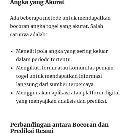
Angka yang Akurat
Ada beberapa metode untuk mendapatkan
bocoran angka togel yang akurat. Salah
satunya adalah:
Meneliti pola angka yang sering keluar
dalam periode tertentu.
Mengikuti forum atau komunitas pemain
togel untuk mendapatkan informasi
langsung dari sumber terpercaya.
Menggunakan aplikasi atau platform digital
yang menyajikan analisis dan prediksi.
Perbandingan antara Bocoran dan
Prediksi Resmi