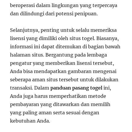
beroperasi dalam lingkungan yang terpercaya
dan dilindungi dari potensi penipuan.
Selanjutnya, penting untuk selalu memeriksa
lisensi yang dimiliki oleh situs togel. Biasanya,
informasi ini dapat ditemukan di bagian bawah
halaman situs. Bergantung pada lembaga
pengatur yang memberikan lisensi tersebut,
Anda bisa mendapatkan gambaran mengenai
seberapa aman situs tersebut untuk dilakukan
transaksi. Dalam
panduan pasang togel
ini,
Anda juga harus memperhatikan metode
pembayaran yang ditawarkan dan memilih
yang paling aman serta sesuai dengan
kebutuhan Anda.