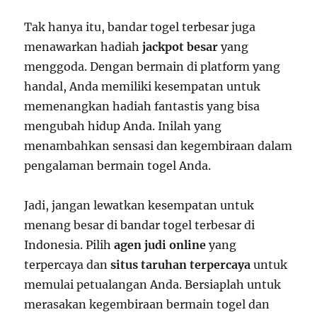
Tak hanya itu, bandar togel terbesar juga
menawarkan hadiah
jackpot besar
yang
menggoda. Dengan bermain di platform yang
handal, Anda memiliki kesempatan untuk
memenangkan hadiah fantastis yang bisa
mengubah hidup Anda. Inilah yang
menambahkan sensasi dan kegembiraan dalam
pengalaman bermain togel Anda.
Jadi, jangan lewatkan kesempatan untuk
menang besar di bandar togel terbesar di
Indonesia. Pilih
agen judi online
yang
terpercaya dan
situs taruhan terpercaya
untuk
memulai petualangan Anda. Bersiaplah untuk
merasakan kegembiraan bermain togel dan