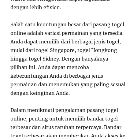
dengan lebih efisien.
Salah satu keuntungan besar dari pasang togel
online adalah variasi permainan yang tersedia.
Anda dapat memilih dari berbagai jenis togel,
mulai dari togel Singapore, togel Hongkong,
hingga togel Sidney. Dengan banyaknya
pilihan ini, Anda dapat mencoba
keberuntungan Anda di berbagai jenis
permainan dan menemukan yang paling sesuai
dengan keinginan Anda.
Dalam menikmati pengalaman pasang togel
online, penting untuk memilih bandar togel
terbesar dan situs taruhan terpercaya. Bandar
togel terbesar akan memberikan Anda akses ke