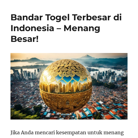
Bandar Togel Terbesar di
Indonesia – Menang
Besar!
Jika Anda mencari kesempatan untuk menang