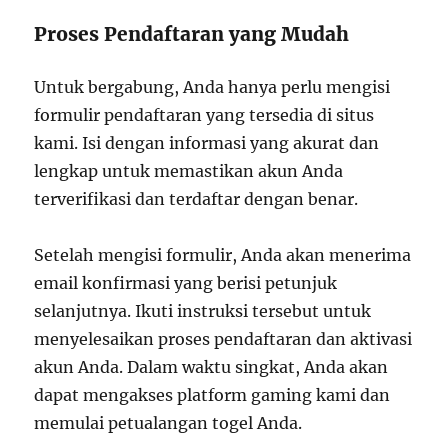
Proses Pendaftaran yang Mudah
Untuk bergabung, Anda hanya perlu mengisi
formulir pendaftaran yang tersedia di situs
kami. Isi dengan informasi yang akurat dan
lengkap untuk memastikan akun Anda
terverifikasi dan terdaftar dengan benar.
Setelah mengisi formulir, Anda akan menerima
email konfirmasi yang berisi petunjuk
selanjutnya. Ikuti instruksi tersebut untuk
menyelesaikan proses pendaftaran dan aktivasi
akun Anda. Dalam waktu singkat, Anda akan
dapat mengakses platform gaming kami dan
memulai petualangan togel Anda.