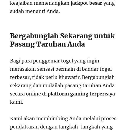
keajaiban memenangkan
jackpot besar
yang
sudah menanti Anda.
Bergabunglah Sekarang untuk
Pasang Taruhan Anda
Bagi para penggemar togel yang ingin
merasakan sensasi bermain di bandar togel
terbesar, tidak perlu khawatir. Bergabunglah
sekarang dan mulailah pasang taruhan Anda
secara online di
platform gaming terpercaya
kami.
Kami akan membimbing Anda melalui proses
pendaftaran dengan langkah-langkah yang