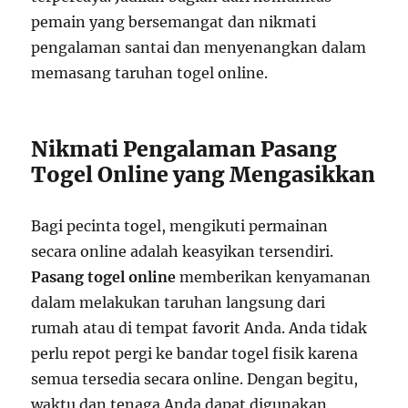
pemain yang bersemangat dan nikmati
pengalaman santai dan menyenangkan dalam
memasang taruhan togel online.
Nikmati Pengalaman Pasang
Togel Online yang Mengasikkan
Bagi pecinta togel, mengikuti permainan
secara online adalah keasyikan tersendiri.
Pasang togel online
memberikan kenyamanan
dalam melakukan taruhan langsung dari
rumah atau di tempat favorit Anda. Anda tidak
perlu repot pergi ke bandar togel fisik karena
semua tersedia secara online. Dengan begitu,
waktu dan tenaga Anda dapat digunakan