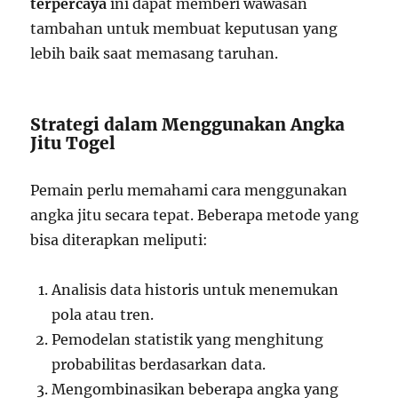
terpercaya
ini dapat memberi wawasan
tambahan untuk membuat keputusan yang
lebih baik saat memasang taruhan.
Strategi dalam Menggunakan Angka
Jitu Togel
Pemain perlu memahami cara menggunakan
angka jitu secara tepat. Beberapa metode yang
bisa diterapkan meliputi:
Analisis data historis untuk menemukan
pola atau tren.
Pemodelan statistik yang menghitung
probabilitas berdasarkan data.
Mengombinasikan beberapa angka yang