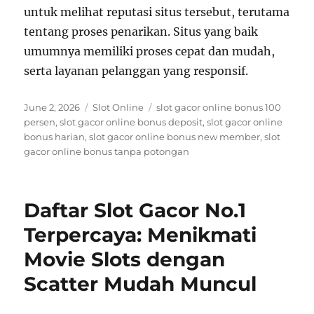
untuk melihat reputasi situs tersebut, terutama
tentang proses penarikan. Situs yang baik
umumnya memiliki proses cepat dan mudah,
serta layanan pelanggan yang responsif.
Posted
Categories
Tags
June 2, 2026
Slot Online
slot gacor online bonus 100
on
persen
,
slot gacor online bonus deposit
,
slot gacor online
bonus harian
,
slot gacor online bonus new member
,
slot
gacor online bonus tanpa potongan
Daftar Slot Gacor No.1
Terpercaya: Menikmati
Movie Slots dengan
Scatter Mudah Muncul