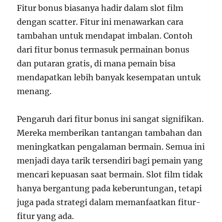
Fitur bonus biasanya hadir dalam slot film
dengan scatter. Fitur ini menawarkan cara
tambahan untuk mendapat imbalan. Contoh
dari fitur bonus termasuk permainan bonus
dan putaran gratis, di mana pemain bisa
mendapatkan lebih banyak kesempatan untuk
menang.
Pengaruh dari fitur bonus ini sangat signifikan.
Mereka memberikan tantangan tambahan dan
meningkatkan pengalaman bermain. Semua ini
menjadi daya tarik tersendiri bagi pemain yang
mencari kepuasan saat bermain. Slot film tidak
hanya bergantung pada keberuntungan, tetapi
juga pada strategi dalam memanfaatkan fitur-
fitur yang ada.