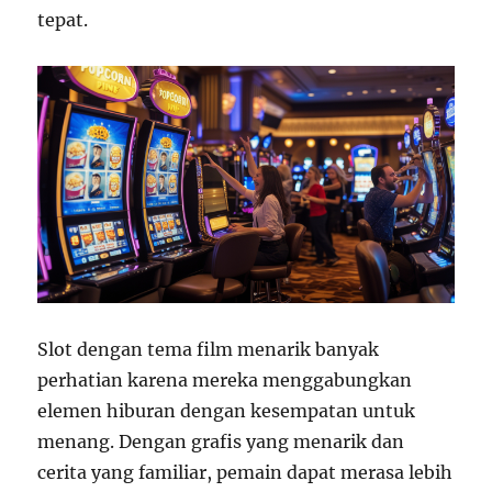
tepat.
Slot dengan tema film menarik banyak
perhatian karena mereka menggabungkan
elemen hiburan dengan kesempatan untuk
menang. Dengan grafis yang menarik dan
cerita yang familiar, pemain dapat merasa lebih