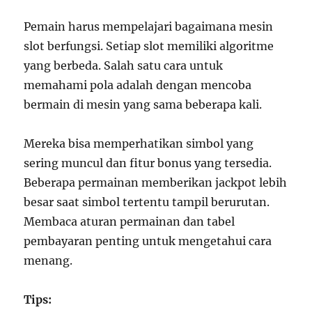
Pemain harus mempelajari bagaimana mesin
slot berfungsi. Setiap slot memiliki algoritme
yang berbeda. Salah satu cara untuk
memahami pola adalah dengan mencoba
bermain di mesin yang sama beberapa kali.
Mereka bisa memperhatikan simbol yang
sering muncul dan fitur bonus yang tersedia.
Beberapa permainan memberikan jackpot lebih
besar saat simbol tertentu tampil berurutan.
Membaca aturan permainan dan tabel
pembayaran penting untuk mengetahui cara
menang.
Tips: