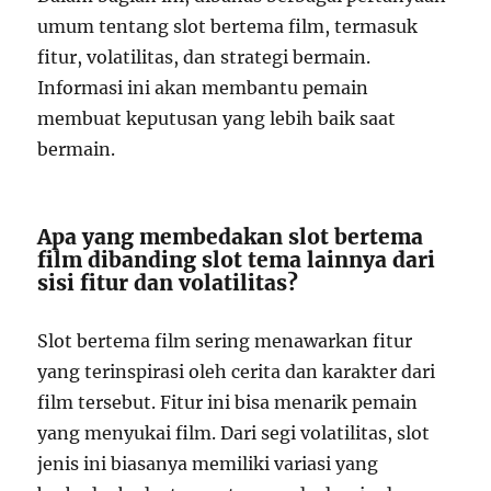
umum tentang slot bertema film, termasuk
fitur, volatilitas, dan strategi bermain.
Informasi ini akan membantu pemain
membuat keputusan yang lebih baik saat
bermain.
Apa yang membedakan slot bertema
film dibanding slot tema lainnya dari
sisi fitur dan volatilitas?
Slot bertema film sering menawarkan fitur
yang terinspirasi oleh cerita dan karakter dari
film tersebut. Fitur ini bisa menarik pemain
yang menyukai film. Dari segi volatilitas, slot
jenis ini biasanya memiliki variasi yang