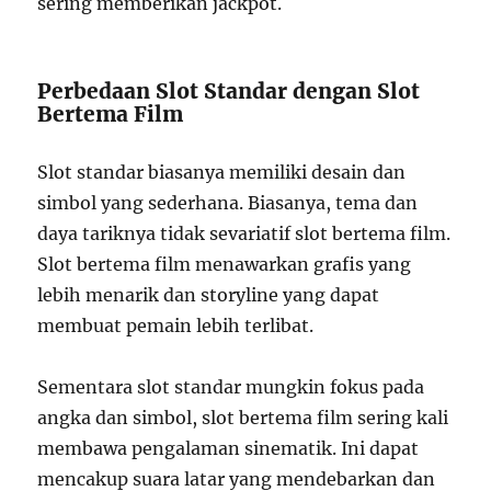
sering memberikan jackpot.
Perbedaan Slot Standar dengan Slot
Bertema Film
Slot standar biasanya memiliki desain dan
simbol yang sederhana. Biasanya, tema dan
daya tariknya tidak sevariatif slot bertema film.
Slot bertema film menawarkan grafis yang
lebih menarik dan storyline yang dapat
membuat pemain lebih terlibat.
Sementara slot standar mungkin fokus pada
angka dan simbol, slot bertema film sering kali
membawa pengalaman sinematik. Ini dapat
mencakup suara latar yang mendebarkan dan