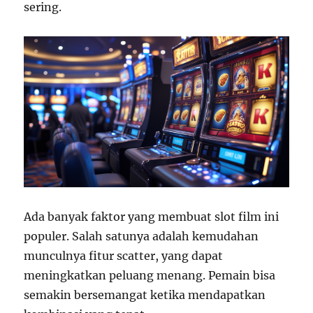
sering.
Ada banyak faktor yang membuat slot film ini
populer. Salah satunya adalah kemudahan
munculnya fitur scatter, yang dapat
meningkatkan peluang menang. Pemain bisa
semakin bersemangat ketika mendapatkan