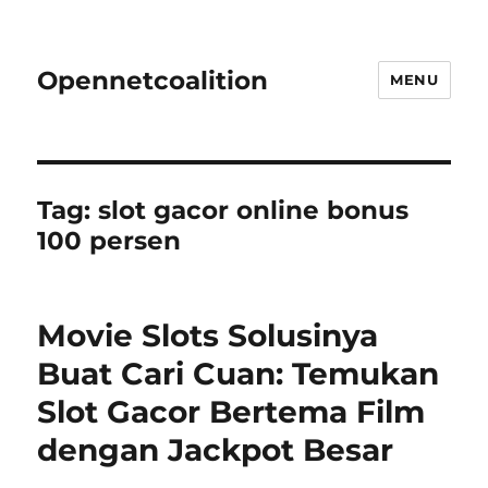
Opennetcoalition
MENU
Tag:
slot gacor online bonus
100 persen
Movie Slots Solusinya
Buat Cari Cuan: Temukan
Slot Gacor Bertema Film
dengan Jackpot Besar