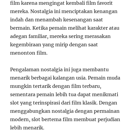
film karena mengingat kembali film favorit
mereka. Nostalgia ini menciptakan kenangan
indah dan menambah kesenangan saat
bermain. Ketika pemain melihat karakter atau
adegan familiar, mereka sering merasakan
kegembiraan yang mirip dengan saat
menonton film.
Pengalaman nostalgia ini juga membantu
menarik berbagai kalangan usia. Pemain muda
mungkin tertarik dengan film terbaru,
sementara pemain lebih tua dapat menikmati
slot yang terinspirasi dari film klasik. Dengan
menggabungkan nostalgia dengan permainan
modern, slot bertema film membuat perjudian
lebih menarik.