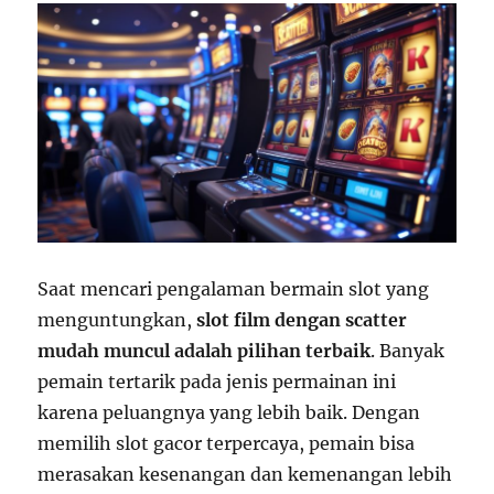
Saat mencari pengalaman bermain slot yang
menguntungkan,
slot film dengan scatter
mudah muncul adalah pilihan terbaik
. Banyak
pemain tertarik pada jenis permainan ini
karena peluangnya yang lebih baik. Dengan
memilih slot gacor terpercaya, pemain bisa
merasakan kesenangan dan kemenangan lebih