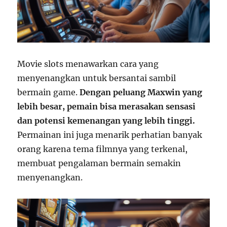
Movie slots menawarkan cara yang
menyenangkan untuk bersantai sambil
bermain game.
Dengan peluang Maxwin yang
lebih besar, pemain bisa merasakan sensasi
dan potensi kemenangan yang lebih tinggi.
Permainan ini juga menarik perhatian banyak
orang karena tema filmnya yang terkenal,
membuat pengalaman bermain semakin
menyenangkan.