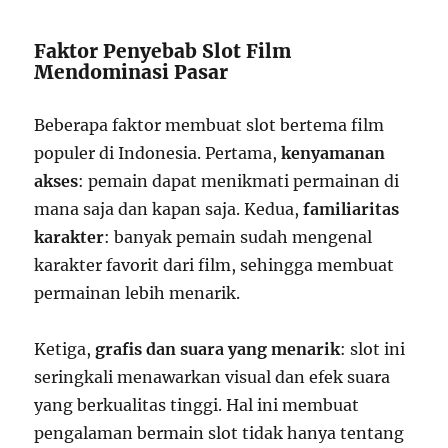
Faktor Penyebab Slot Film
Mendominasi Pasar
Beberapa faktor membuat slot bertema film
populer di Indonesia. Pertama,
kenyamanan
akses
: pemain dapat menikmati permainan di
mana saja dan kapan saja. Kedua,
familiaritas
karakter
: banyak pemain sudah mengenal
karakter favorit dari film, sehingga membuat
permainan lebih menarik.
Ketiga,
grafis dan suara yang menarik
: slot ini
seringkali menawarkan visual dan efek suara
yang berkualitas tinggi. Hal ini membuat
pengalaman bermain slot tidak hanya tentang