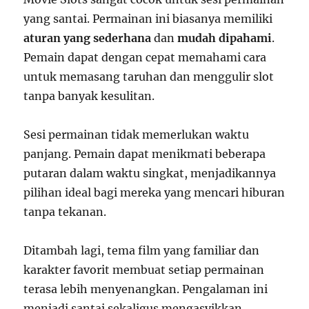
yang santai. Permainan ini biasanya memiliki
aturan yang sederhana
dan
mudah dipahami
.
Pemain dapat dengan cepat memahami cara
untuk memasang taruhan dan menggulir slot
tanpa banyak kesulitan.
Sesi permainan tidak memerlukan waktu
panjang. Pemain dapat menikmati beberapa
putaran dalam waktu singkat, menjadikannya
pilihan ideal bagi mereka yang mencari hiburan
tanpa tekanan.
Ditambah lagi, tema film yang familiar dan
karakter favorit membuat setiap permainan
terasa lebih menyenangkan. Pengalaman ini
menjadi santai sekaligus mengasyikkan,