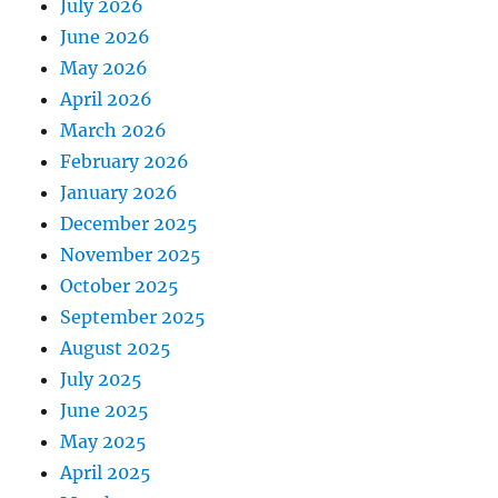
July 2026
June 2026
May 2026
April 2026
March 2026
February 2026
January 2026
December 2025
November 2025
October 2025
September 2025
August 2025
July 2025
June 2025
May 2025
April 2025