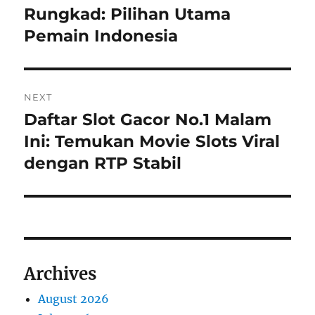
post:
Rungkad: Pilihan Utama
Pemain Indonesia
NEXT
Daftar Slot Gacor No.1 Malam
Next
post:
Ini: Temukan Movie Slots Viral
dengan RTP Stabil
Archives
August 2026