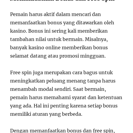
Pemain harus aktif dalam mencari dan
memanfaatkan bonus yang ditawarkan oleh
kasino. Bonus ini sering kali memberikan
tambahan nilai untuk bermain. Misalnya,
banyak kasino online memberikan bonus
selamat datang atau promosi mingguan.
Free spin juga merupakan cara bagus untuk
meningkatkan peluang menang tanpa harus
menambah modal sendiri. Saat bermain,
pemain harus memahami syarat dan ketentuan
yang ada. Hal ini penting karena setiap bonus
memiliki aturan yang berbeda.
Dengan memanfaatkan bonus dan free spin,