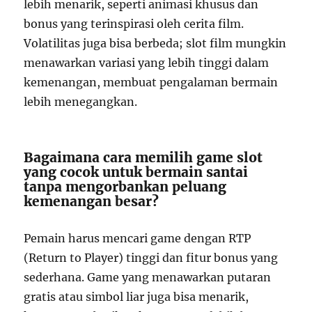
lebih menarik, seperti animasi khusus dan
bonus yang terinspirasi oleh cerita film.
Volatilitas juga bisa berbeda; slot film mungkin
menawarkan variasi yang lebih tinggi dalam
kemenangan, membuat pengalaman bermain
lebih menegangkan.
Bagaimana cara memilih game slot
yang cocok untuk bermain santai
tanpa mengorbankan peluang
kemenangan besar?
Pemain harus mencari game dengan RTP
(Return to Player) tinggi dan fitur bonus yang
sederhana. Game yang menawarkan putaran
gratis atau simbol liar juga bisa menarik,