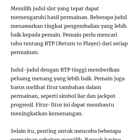
Memilih judul slot yang tepat dapat
memengaruhi hasil permainan. Beberapa judul
menawarkan tingkat pengembalian yang lebih
baik kepada pemain. Pemain perlu mencari
tahu tentang RTP (Return to Player) dari setiap
permainan.
Judul-judul dengan RTP tinggi memberikan
peluang menang yang lebih baik. Pemain juga
harus melihat fitur tambahan dalam
permainan, seperti simbol liar dan jackpot
progresif. Fitur-fitur ini dapat membantu
meningkatkan kemenangan.
Selain itu, penting untuk mencoba beberapa
permainan sebelum memilih. Banyak kasino