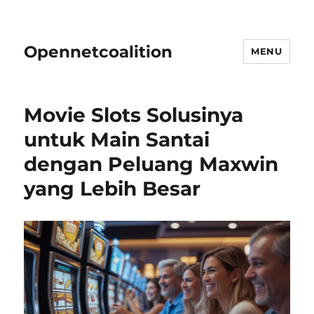
Opennetcoalition
MENU
Movie Slots Solusinya
untuk Main Santai
dengan Peluang Maxwin
yang Lebih Besar