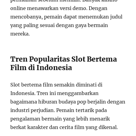
online menawarkan versi demo. Dengan
mencobanya, pemain dapat menemukan judul
yang paling sesuai dengan gaya bermain
mereka.
Tren Popularitas Slot Bertema
Film di Indonesia
Slot bertema film semakin diminati di
Indonesia. Tren ini menggambarkan
bagaimana hiburan budaya pop berjalin dengan
industri perjudian. Pemain tertarik pada
pengalaman bermain yang lebih menarik
berkat karakter dan cerita film yang dikenal.