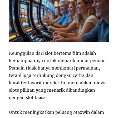
Keunggulan dari slot bertema film adalah
kemampuannya untuk menarik minat pemain.
Pemain tidak hanya menikmati permainan,
tetapi juga terhubung dengan cerita dan
karakter favorit mereka. Ini menjadikan movie
slots pilihan yang menarik dibandingkan
dengan slot biasa.
Untuk meningkatkan peluang Maxwin dalam