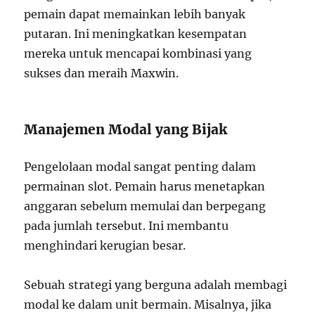
pemain dapat memainkan lebih banyak
putaran. Ini meningkatkan kesempatan
mereka untuk mencapai kombinasi yang
sukses dan meraih Maxwin.
Manajemen Modal yang Bijak
Pengelolaan modal sangat penting dalam
permainan slot. Pemain harus menetapkan
anggaran sebelum memulai dan berpegang
pada jumlah tersebut. Ini membantu
menghindari kerugian besar.
Sebuah strategi yang berguna adalah membagi
modal ke dalam unit bermain. Misalnya, jika