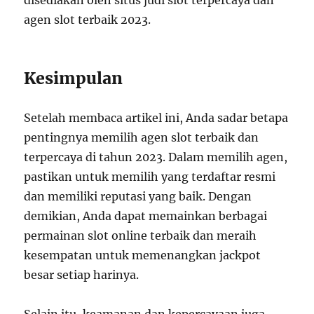
agen slot terbaik 2023.
Kesimpulan
Setelah membaca artikel ini, Anda sadar betapa
pentingnya memilih agen slot terbaik dan
terpercaya di tahun 2023. Dalam memilih agen,
pastikan untuk memilih yang terdaftar resmi
dan memiliki reputasi yang baik. Dengan
demikian, Anda dapat memainkan berbagai
permainan slot online terbaik dan meraih
kesempatan untuk memenangkan jackpot
besar setiap harinya.
Selain itu, keamanan dan kepercayaan juga