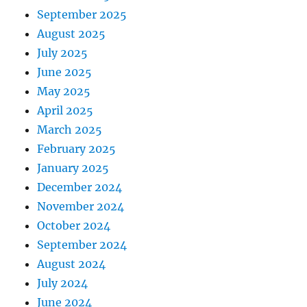
September 2025
August 2025
July 2025
June 2025
May 2025
April 2025
March 2025
February 2025
January 2025
December 2024
November 2024
October 2024
September 2024
August 2024
July 2024
June 2024