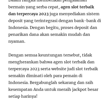
bermain yang serba cepat,
agen slot terbaik
dan terpercaya 2023
juga menyediakan sistem
deposit yang terintegrasi dengan bank-bank di
Indonesia. Dengan begitu, proses deposit dan
penarikan dana akan semakin mudah dan
nyaman.
Dengan semua keuntungan tersebut, tidak
mengherankan bahwa agen slot terbaik dan
terpercaya 2023 serta website judi slot terbaik
semakin diminati oleh para pemain di
Indonesia. Bergabunglah sekarang dan raih
kesempatan Anda untuk meraih jackpot besar
setiap harinya!