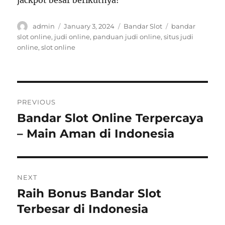
Author
Posted
Categories
Tags
admin
January 3, 2024
Bandar Slot
bandar
on
slot online
,
judi online
,
panduan judi online
,
situs judi
online
,
slot online
Post
PREVIOUS
navigation
Bandar Slot Online Terpercaya
Previous
post:
– Main Aman di Indonesia
NEXT
Raih Bonus Bandar Slot
Next
post:
Terbesar di Indonesia