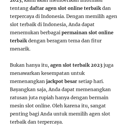
tentang
daftar agen slot online terbaik
dan
terpercaya di Indonesia. Dengan memilih agen
slot terbaik di Indonesia, Anda dapat
menemukan berbagai
permainan slot online
terbaik
dengan beragam tema dan fitur
menarik.
Bukan hanya itu,
agen slot terbaik 2023
juga
menawarkan kesempatan untuk
memenangkan
jackpot besar
setiap hari.
Bayangkan saja, Anda dapat memenangkan
ratusan juta rupiah hanya dengan bermain
mesin slot online. Oleh karena itu, sangat
penting bagi Anda untuk memilih agen slot
terbaik dan terpercaya.