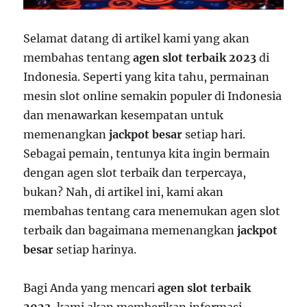
Selamat datang di artikel kami yang akan
membahas tentang
agen slot terbaik 2023
di
Indonesia. Seperti yang kita tahu, permainan
mesin slot online semakin populer di Indonesia
dan menawarkan kesempatan untuk
memenangkan
jackpot besar
setiap hari.
Sebagai pemain, tentunya kita ingin bermain
dengan agen slot terbaik dan terpercaya,
bukan? Nah, di artikel ini, kami akan
membahas tentang cara menemukan agen slot
terbaik dan bagaimana memenangkan
jackpot
besar
setiap harinya.
Bagi Anda yang mencari
agen slot terbaik
2023
, kami akan memberikan informasi