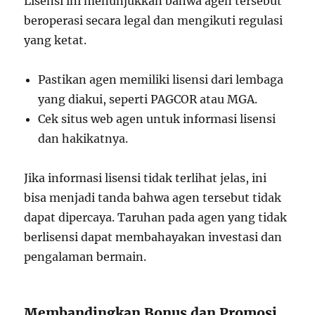
Lisensi ini menunjukkan bahwa agen tersebut
beroperasi secara legal dan mengikuti regulasi
yang ketat.
Pastikan agen memiliki lisensi dari lembaga
yang diakui, seperti PAGCOR atau MGA.
Cek situs web agen untuk informasi lisensi
dan hakikatnya.
Jika informasi lisensi tidak terlihat jelas, ini
bisa menjadi tanda bahwa agen tersebut tidak
dapat dipercaya. Taruhan pada agen yang tidak
berlisensi dapat membahayakan investasi dan
pengalaman bermain.
Membandingkan Bonus dan Promosi