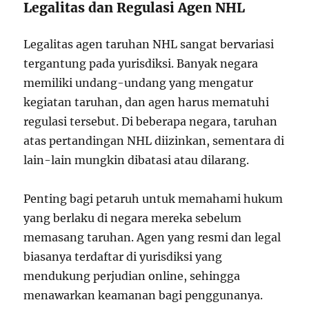
Legalitas dan Regulasi Agen NHL
Legalitas agen taruhan NHL sangat bervariasi
tergantung pada yurisdiksi. Banyak negara
memiliki undang-undang yang mengatur
kegiatan taruhan, dan agen harus mematuhi
regulasi tersebut. Di beberapa negara, taruhan
atas pertandingan NHL diizinkan, sementara di
lain-lain mungkin dibatasi atau dilarang.
Penting bagi petaruh untuk memahami hukum
yang berlaku di negara mereka sebelum
memasang taruhan. Agen yang resmi dan legal
biasanya terdaftar di yurisdiksi yang
mendukung perjudian online, sehingga
menawarkan keamanan bagi penggunanya.