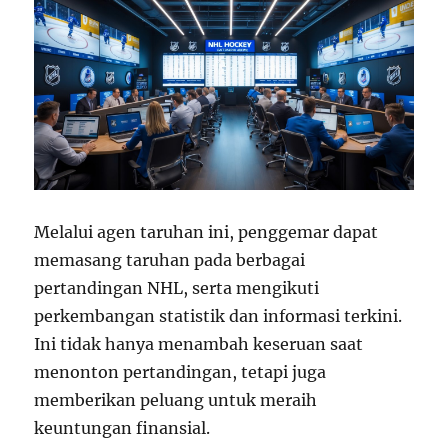
Melalui agen taruhan ini, penggemar dapat
memasang taruhan pada berbagai
pertandingan NHL, serta mengikuti
perkembangan statistik dan informasi terkini.
Ini tidak hanya menambah keseruan saat
menonton pertandingan, tetapi juga
memberikan peluang untuk meraih
keuntungan finansial.