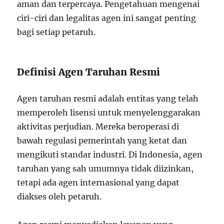
aman dan terpercaya. Pengetahuan mengenai
ciri-ciri dan legalitas agen ini sangat penting
bagi setiap petaruh.
Definisi Agen Taruhan Resmi
Agen taruhan resmi adalah entitas yang telah
memperoleh lisensi untuk menyelenggarakan
aktivitas perjudian. Mereka beroperasi di
bawah regulasi pemerintah yang ketat dan
mengikuti standar industri. Di Indonesia, agen
taruhan yang sah umumnya tidak diizinkan,
tetapi ada agen internasional yang dapat
diakses oleh petaruh.