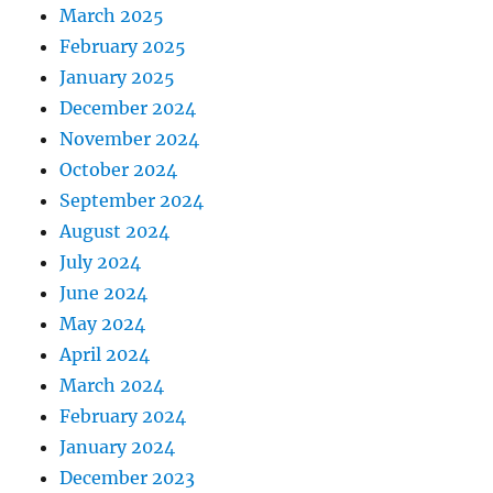
March 2025
February 2025
January 2025
December 2024
November 2024
October 2024
September 2024
August 2024
July 2024
June 2024
May 2024
April 2024
March 2024
February 2024
January 2024
December 2023