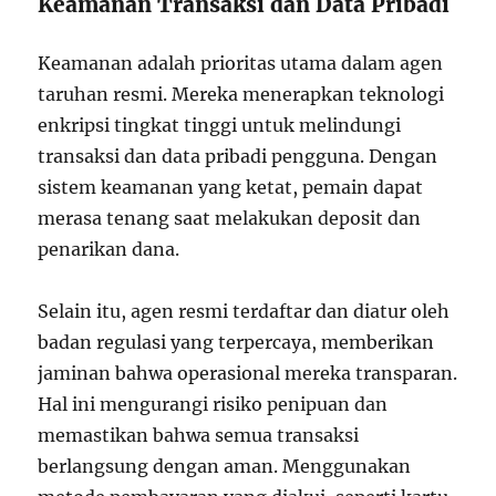
Keamanan Transaksi dan Data Pribadi
Keamanan adalah prioritas utama dalam agen
taruhan resmi. Mereka menerapkan teknologi
enkripsi tingkat tinggi untuk melindungi
transaksi dan data pribadi pengguna. Dengan
sistem keamanan yang ketat, pemain dapat
merasa tenang saat melakukan deposit dan
penarikan dana.
Selain itu, agen resmi terdaftar dan diatur oleh
badan regulasi yang terpercaya, memberikan
jaminan bahwa operasional mereka transparan.
Hal ini mengurangi risiko penipuan dan
memastikan bahwa semua transaksi
berlangsung dengan aman. Menggunakan