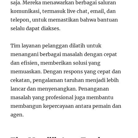
saja. Mereka menawarkan berbagai saluran
komunikasi, termasuk live chat, email, dan
telepon, untuk memastikan bahwa bantuan
selalu dapat diakses.
Tim layanan pelanggan dilatih untuk
menangani berbagai masalah dengan cepat
dan efisien, memberikan solusi yang
memuaskan. Dengan respons yang cepat dan
cekatan, pengalaman taruhan menjadi lebih
lancar dan menyenangkan. Penanganan
masalah yang profesional juga membantu
membangun kepercayaan antara pemain dan
agen.