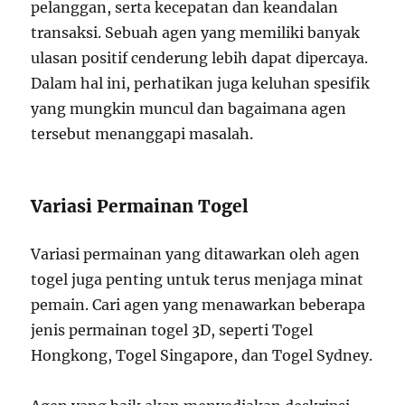
pelanggan, serta kecepatan dan keandalan
transaksi. Sebuah agen yang memiliki banyak
ulasan positif cenderung lebih dapat dipercaya.
Dalam hal ini, perhatikan juga keluhan spesifik
yang mungkin muncul dan bagaimana agen
tersebut menanggapi masalah.
Variasi Permainan Togel
Variasi permainan yang ditawarkan oleh agen
togel juga penting untuk terus menjaga minat
pemain. Cari agen yang menawarkan beberapa
jenis permainan togel 3D, seperti Togel
Hongkong, Togel Singapore, dan Togel Sydney.