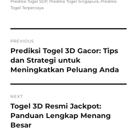
Prediksi Togel SGP
,
Prediksi Togel Singapura
,
Prediksi
Togel Terpercaya
Post
PREVIOUS
navigation
Prediksi Togel 3D Gacor: Tips
Previous
post:
dan Strategi untuk
Meningkatkan Peluang Anda
NEXT
Togel 3D Resmi Jackpot:
Next
post:
Panduan Lengkap Menang
Besar