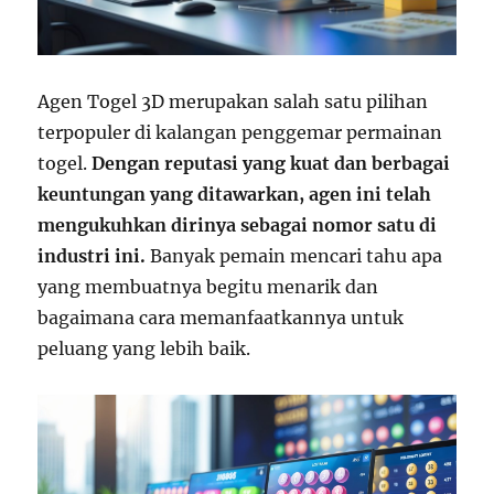
Agen Togel 3D merupakan salah satu pilihan
terpopuler di kalangan penggemar permainan
togel.
Dengan reputasi yang kuat dan berbagai
keuntungan yang ditawarkan, agen ini telah
mengukuhkan dirinya sebagai nomor satu di
industri ini.
Banyak pemain mencari tahu apa
yang membuatnya begitu menarik dan
bagaimana cara memanfaatkannya untuk
peluang yang lebih baik.