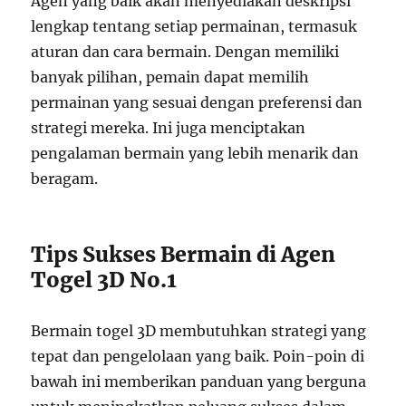
Agen yang baik akan menyediakan deskripsi
lengkap tentang setiap permainan, termasuk
aturan dan cara bermain. Dengan memiliki
banyak pilihan, pemain dapat memilih
permainan yang sesuai dengan preferensi dan
strategi mereka. Ini juga menciptakan
pengalaman bermain yang lebih menarik dan
beragam.
Tips Sukses Bermain di Agen
Togel 3D No.1
Bermain togel 3D membutuhkan strategi yang
tepat dan pengelolaan yang baik. Poin-poin di
bawah ini memberikan panduan yang berguna