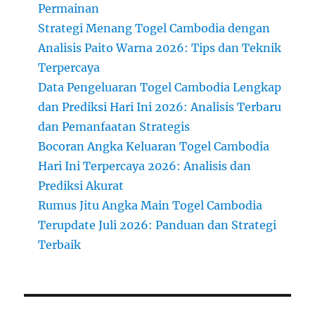
Permainan
Strategi Menang Togel Cambodia dengan
Analisis Paito Warna 2026: Tips dan Teknik
Terpercaya
Data Pengeluaran Togel Cambodia Lengkap
dan Prediksi Hari Ini 2026: Analisis Terbaru
dan Pemanfaatan Strategis
Bocoran Angka Keluaran Togel Cambodia
Hari Ini Terpercaya 2026: Analisis dan
Prediksi Akurat
Rumus Jitu Angka Main Togel Cambodia
Terupdate Juli 2026: Panduan dan Strategi
Terbaik