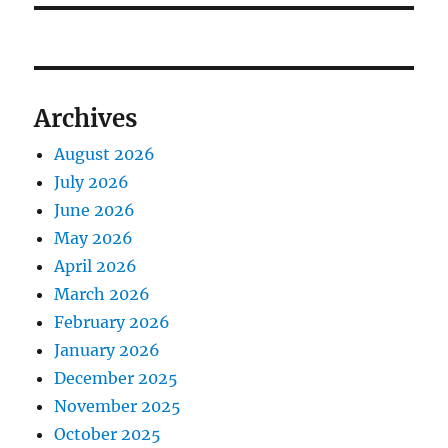
Archives
August 2026
July 2026
June 2026
May 2026
April 2026
March 2026
February 2026
January 2026
December 2025
November 2025
October 2025