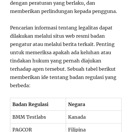
dengan peraturan yang berlaku, dan
memberikan perlindungan kepada pengguna.
Pencarian informasi tentang legalitas dapat
dilakukan melalui situs web resmi badan
pengatur atau melalui berita terkait. Penting
untuk memeriksa apakah ada keluhan atau
tindakan hukum yang pernah diajukan
terhadap agen tersebut. Sebuah tabel berikut
memberikan ide tentang badan regulasi yang
berbeda:
Badan Regulasi
Negara
BMM Testlabs
Kanada
PAGCOR
Filipina