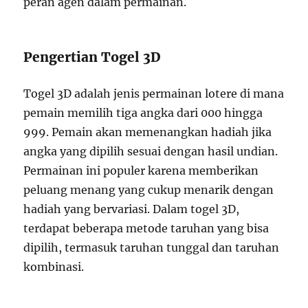
peran agen dalam permainan.
Pengertian Togel 3D
Togel 3D adalah jenis permainan lotere di mana
pemain memilih tiga angka dari 000 hingga
999. Pemain akan memenangkan hadiah jika
angka yang dipilih sesuai dengan hasil undian.
Permainan ini populer karena memberikan
peluang menang yang cukup menarik dengan
hadiah yang bervariasi. Dalam togel 3D,
terdapat beberapa metode taruhan yang bisa
dipilih, termasuk taruhan tunggal dan taruhan
kombinasi.