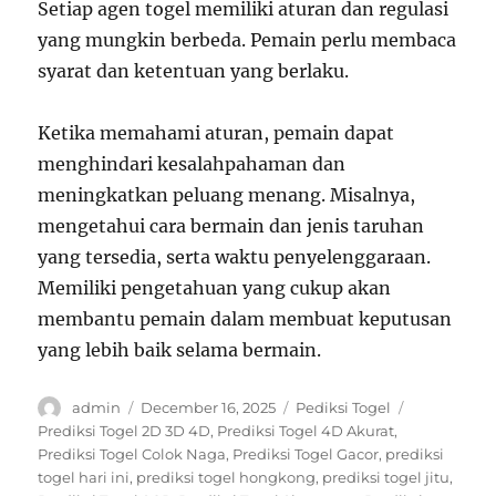
Setiap agen togel memiliki aturan dan regulasi
yang mungkin berbeda. Pemain perlu membaca
syarat dan ketentuan yang berlaku.
Ketika memahami aturan, pemain dapat
menghindari kesalahpahaman dan
meningkatkan peluang menang. Misalnya,
mengetahui cara bermain dan jenis taruhan
yang tersedia, serta waktu penyelenggaraan.
Memiliki pengetahuan yang cukup akan
membantu pemain dalam membuat keputusan
yang lebih baik selama bermain.
Author
Posted
Categories
Tags
admin
December 16, 2025
Pediksi Togel
on
Prediksi Togel 2D 3D 4D
,
Prediksi Togel 4D Akurat
,
Prediksi Togel Colok Naga
,
Prediksi Togel Gacor
,
prediksi
togel hari ini
,
prediksi togel hongkong
,
prediksi togel jitu
,