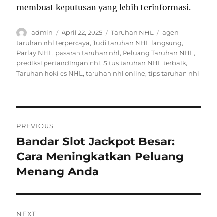
membuat keputusan yang lebih terinformasi.
Author
Posted
Categories
Tags
admin
April 22, 2025
Taruhan NHL
agen
on
taruhan nhl terpercaya
,
Judi taruhan NHL langsung
,
Parlay NHL
,
pasaran taruhan nhl
,
Peluang Taruhan NHL
,
prediksi pertandingan nhl
,
Situs taruhan NHL terbaik
,
Taruhan hoki es NHL
,
taruhan nhl online
,
tips taruhan nhl
Post
PREVIOUS
navigation
Bandar Slot Jackpot Besar:
Previous
post:
Cara Meningkatkan Peluang
Menang Anda
NEXT