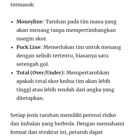
termasuk:
Moneyline
: Taruhan pada tim mana yang
akan menang tanpa mempertimbangkan
margin skor.
Puck Line
: Memerlukan tim untuk menang
dengan selisih tertentu, biasanya satu
setengah gol.
Total (Over/Under)
: Mempertaruhkan
apakah total skor kedua tim akan lebih
tinggi atau lebih rendah dari angka yang
ditetapkan.
Setiap jenis taruhan memiliki potensi risiko
dan imbalan yang berbeda. Dengan memahami
format dan struktur ini, petaruh dapat