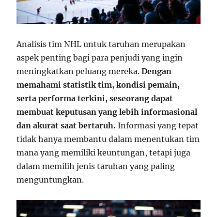
Analisis tim NHL untuk taruhan merupakan
aspek penting bagi para penjudi yang ingin
meningkatkan peluang mereka.
Dengan
memahami statistik tim, kondisi pemain,
serta performa terkini, seseorang dapat
membuat keputusan yang lebih informasional
dan akurat saat bertaruh.
Informasi yang tepat
tidak hanya membantu dalam menentukan tim
mana yang memiliki keuntungan, tetapi juga
dalam memilih jenis taruhan yang paling
menguntungkan.