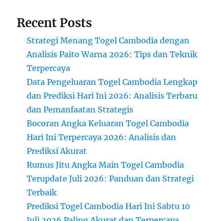
Recent Posts
Strategi Menang Togel Cambodia dengan
Analisis Paito Warna 2026: Tips dan Teknik
Terpercaya
Data Pengeluaran Togel Cambodia Lengkap
dan Prediksi Hari Ini 2026: Analisis Terbaru
dan Pemanfaatan Strategis
Bocoran Angka Keluaran Togel Cambodia
Hari Ini Terpercaya 2026: Analisis dan
Prediksi Akurat
Rumus Jitu Angka Main Togel Cambodia
Terupdate Juli 2026: Panduan dan Strategi
Terbaik
Prediksi Togel Cambodia Hari Ini Sabtu 10
Juli 2026 Paling Akurat dan Terpercaya