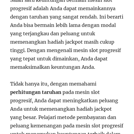
progresif adalah Anda dapat memainkannya
dengan taruhan yang sangat rendah. Ini berarti
Anda bisa bermain lebih lama dengan modal
yang terjangkau dan peluang untuk
memenangkan hadiah jackpot masih cukup
tinggi. Dengan mengenali mesin slot progresif
yang tepat untuk dimainkan, Anda dapat
memaksimalkan keuntungan Anda.
Tidak hanya itu, dengan memahami
perhitungan taruhan
pada mesin slot
progresif, Anda dapat meningkatkan peluang
Anda untuk memenangkan hadiah jackpot
yang besar. Pelajari metode pembayaran dan
peluang kemenangan pada mesin slot progresif
untuk menemukan keuntungan terbaik dalam