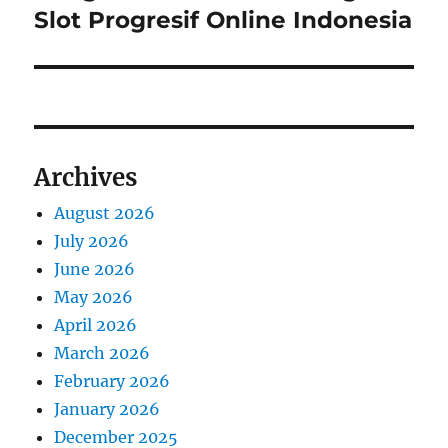
post:
Slot Progresif Online Indonesia
Archives
August 2026
July 2026
June 2026
May 2026
April 2026
March 2026
February 2026
January 2026
December 2025