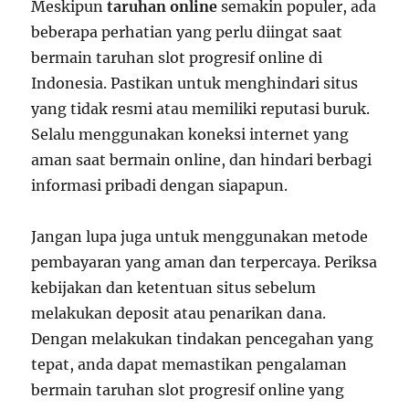
Meskipun
taruhan online
semakin populer, ada
beberapa perhatian yang perlu diingat saat
bermain taruhan slot progresif online di
Indonesia. Pastikan untuk menghindari situs
yang tidak resmi atau memiliki reputasi buruk.
Selalu menggunakan koneksi internet yang
aman saat bermain online, dan hindari berbagi
informasi pribadi dengan siapapun.
Jangan lupa juga untuk menggunakan metode
pembayaran yang aman dan terpercaya. Periksa
kebijakan dan ketentuan situs sebelum
melakukan deposit atau penarikan dana.
Dengan melakukan tindakan pencegahan yang
tepat, anda dapat memastikan pengalaman
bermain taruhan slot progresif online yang