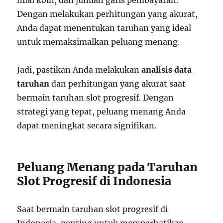
Dengan melakukan perhitungan yang akurat,
Anda dapat menentukan taruhan yang ideal
untuk memaksimalkan peluang menang.
Jadi, pastikan Anda melakukan
analisis data
taruhan
dan perhitungan yang akurat saat
bermain taruhan slot progresif. Dengan
strategi yang tepat, peluang menang Anda
dapat meningkat secara signifikan.
Peluang Menang pada Taruhan
Slot Progresif di Indonesia
Saat bermain taruhan slot progresif di
Indonesia, penting untuk memperhatikan