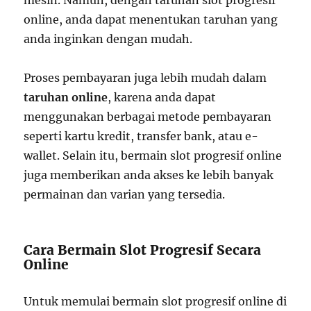
online, anda dapat menentukan taruhan yang
anda inginkan dengan mudah.
Proses pembayaran juga lebih mudah dalam
taruhan online
, karena anda dapat
menggunakan berbagai metode pembayaran
seperti kartu kredit, transfer bank, atau e-
wallet. Selain itu, bermain slot progresif online
juga memberikan anda akses ke lebih banyak
permainan dan varian yang tersedia.
Cara Bermain Slot Progresif Secara
Online
Untuk memulai bermain slot progresif online di