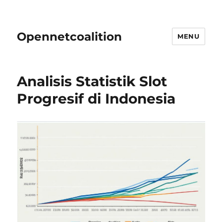
Opennetcoalition
MENU
Analisis Statistik Slot
Progresif di Indonesia