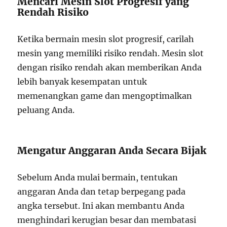
Mencari Mesin Slot Progresif yang
Rendah Risiko
Ketika bermain mesin slot progresif, carilah
mesin yang memiliki risiko rendah. Mesin slot
dengan risiko rendah akan memberikan Anda
lebih banyak kesempatan untuk
memenangkan game dan mengoptimalkan
peluang Anda.
Mengatur Anggaran Anda Secara Bijak
Sebelum Anda mulai bermain, tentukan
anggaran Anda dan tetap berpegang pada
angka tersebut. Ini akan membantu Anda
menghindari kerugian besar dan membatasi