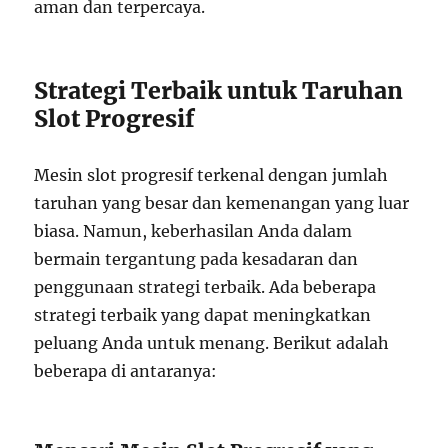
aman dan terpercaya.
Strategi Terbaik untuk Taruhan
Slot Progresif
Mesin slot progresif terkenal dengan jumlah
taruhan yang besar dan kemenangan yang luar
biasa. Namun, keberhasilan Anda dalam
bermain tergantung pada kesadaran dan
penggunaan strategi terbaik. Ada beberapa
strategi terbaik yang dapat meningkatkan
peluang Anda untuk menang. Berikut adalah
beberapa di antaranya: