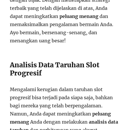
terbaik yang telah dijelaskan di atas, Anda
dapat meningkatkan
peluang menang
dan
memaksimalkan pengalaman bermain Anda.
Ayo bermain, bersenang-senang, dan
menangkan uang besar!
Analisis Data Taruhan Slot
Progresif
Mengalami kerugian dalam taruhan slot
progresif bisa terjadi pada siapa saja, bahkan
bagi mereka yang telah berpengalaman.
Namun, Anda dapat meningkatkan
peluang
menang
Anda dengan melakukan
analisis data
taruhan
dan perhitungan yang akurat.