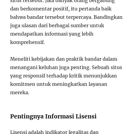
situs tersebut. Jika banyak orang bergabung
dan berkomentar positif, itu pertanda baik
bahwa bandar tersebut terpercaya. Bandingkan
juga ulasan dari berbagai sumber untuk
mendapatkan informasi yang lebih
komprehensif.
Meneliti kebijakan dan praktik bandar dalam
menangani keluhan juga penting. Sebuah situs
yang responsif terhadap kritik menunjukkan
komitmen untuk meningkatkan layanan
mereka.
Pentingnya Informasi Lisensi
Lisensi adalah indikator legalitas dan