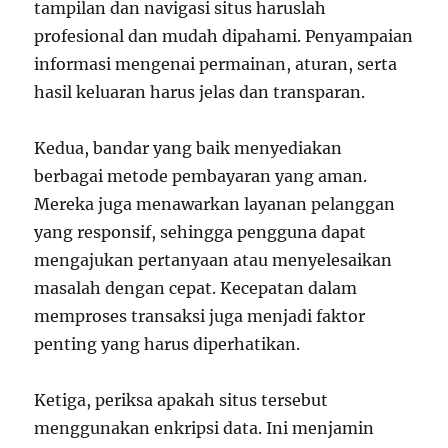
tampilan dan navigasi situs haruslah
profesional dan mudah dipahami. Penyampaian
informasi mengenai permainan, aturan, serta
hasil keluaran harus jelas dan transparan.
Kedua, bandar yang baik menyediakan
berbagai metode pembayaran yang aman.
Mereka juga menawarkan layanan pelanggan
yang responsif, sehingga pengguna dapat
mengajukan pertanyaan atau menyelesaikan
masalah dengan cepat. Kecepatan dalam
memproses transaksi juga menjadi faktor
penting yang harus diperhatikan.
Ketiga, periksa apakah situs tersebut
menggunakan enkripsi data. Ini menjamin