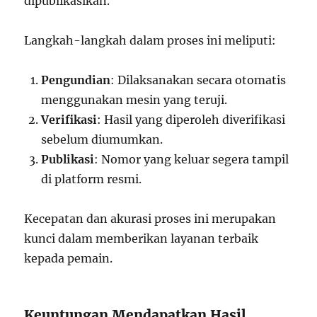
dipublikasikan.
Langkah-langkah dalam proses ini meliputi:
Pengundian
: Dilaksanakan secara otomatis
menggunakan mesin yang teruji.
Verifikasi
: Hasil yang diperoleh diverifikasi
sebelum diumumkan.
Publikasi
: Nomor yang keluar segera tampil
di platform resmi.
Kecepatan dan akurasi proses ini merupakan
kunci dalam memberikan layanan terbaik
kepada pemain.
Keuntungan Mendapatkan Hasil