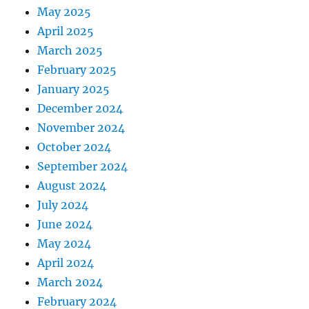
May 2025
April 2025
March 2025
February 2025
January 2025
December 2024
November 2024
October 2024
September 2024
August 2024
July 2024
June 2024
May 2024
April 2024
March 2024
February 2024