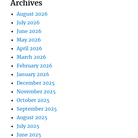
Archives
August 2026
July 2026
June 2026
May 2026
April 2026
March 2026
February 2026
January 2026
December 2025
November 2025
October 2025
September 2025
August 2025
July 2025
June 2025