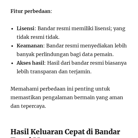
Fitur perbedaan
:
Lisensi
: Bandar resmi memiliki lisensi; yang
tidak resmi tidak.
Keamanan
: Bandar resmi menyediakan lebih
banyak perlindungan bagi data pemain.
Akses hasil
: Hasil dari bandar resmi biasanya
lebih transparan dan terjamin.
Memahami perbedaan ini penting untuk
memastikan pengalaman bermain yang aman
dan tepercaya.
Hasil Keluaran Cepat di Bandar