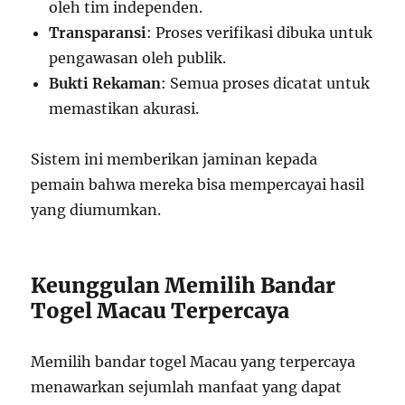
oleh tim independen.
Transparansi
: Proses verifikasi dibuka untuk
pengawasan oleh publik.
Bukti Rekaman
: Semua proses dicatat untuk
memastikan akurasi.
Sistem ini memberikan jaminan kepada
pemain bahwa mereka bisa mempercayai hasil
yang diumumkan.
Keunggulan Memilih Bandar
Togel Macau Terpercaya
Memilih bandar togel Macau yang terpercaya
menawarkan sejumlah manfaat yang dapat