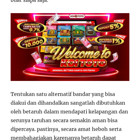
buat siapa saja.
Tentukan satu alternatif bandar yang bisa
diakui dan dihandalkan sangatlah dibutuhkan
oleh betaruh dalam mendapati kelapangan dan
serunya taruhan secara semakin aman bisa
dipercaya. pastinya, secara amat heboh serta
membahagiakan karenanya betaruh dapat