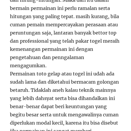
dan hitung-hitungan. Maka dari itu dalam
bermain permainan ini perlu ramalan serta
hitungan yang paling tepat. masih kurang, bila
cuman pemain mempercayakan perasaan atau
peruntungan saja, lantaran banyak bettor top
dan professional yang telah pakar togel meraih
kemenangan permainan ini dengan
pengetahuan dan penngalaman
mengagumkan.
Permainan toto gelap atau togel ini udah ada
sudah lama dan diketahui bermacam golongan
betaruh. Tidaklah aneh kalau teknik mainnya
yang lebih dahsyat serta bisa dihandalkan ini
benar-benar dapat beri keuntungan yang
begitu besar serta untuk mengawalinya cuman
diperlukan modal kecil, karena itu bisa disebut