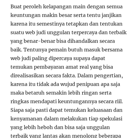
Buat peroleh kelapangan main dengan semua
keuntungan makin besar serta tentu janjikan
karena itu semestinya tetapkan dan tentukan
suatu web judi unggulan terpercaya dan terbaik
yang benar-benar bisa dihandalkan secara
baik. Tentunya pemain butuh masuk bersama
web judi paling dipercaya supaya dapat
temukan pembayaran amat real yang bisa
direalisasikan secara fakta. Dalam pengertian,
karena itu tidak ada wujud penipuan apa saja
maka betaruh semakin lebih ringan serta
ringkas mendapati keuntungannya secara riil.
Siapa saja pasti dapat temukan keluasaan dan
kenyamanan dalam melakukan tiap spekulasi
yang lebih heboh dan bisa saja unggulan
terbaik yang lantas akan menolong beberapa