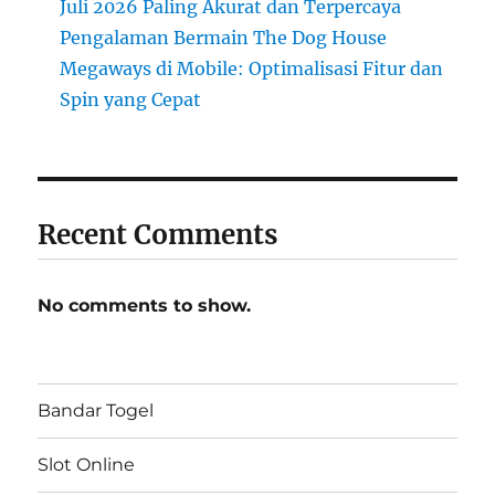
Juli 2026 Paling Akurat dan Terpercaya
Pengalaman Bermain The Dog House
Megaways di Mobile: Optimalisasi Fitur dan
Spin yang Cepat
Recent Comments
No comments to show.
Bandar Togel
Slot Online