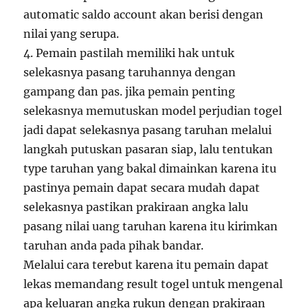
automatic saldo account akan berisi dengan
nilai yang serupa.
4. Pemain pastilah memiliki hak untuk
selekasnya pasang taruhannya dengan
gampang dan pas. jika pemain penting
selekasnya memutuskan model perjudian togel
jadi dapat selekasnya pasang taruhan melalui
langkah putuskan pasaran siap, lalu tentukan
type taruhan yang bakal dimainkan karena itu
pastinya pemain dapat secara mudah dapat
selekasnya pastikan prakiraan angka lalu
pasang nilai uang taruhan karena itu kirimkan
taruhan anda pada pihak bandar.
Melalui cara terebut karena itu pemain dapat
lekas memandang result togel untuk mengenal
apa keluaran angka rukun dengan prakiraan