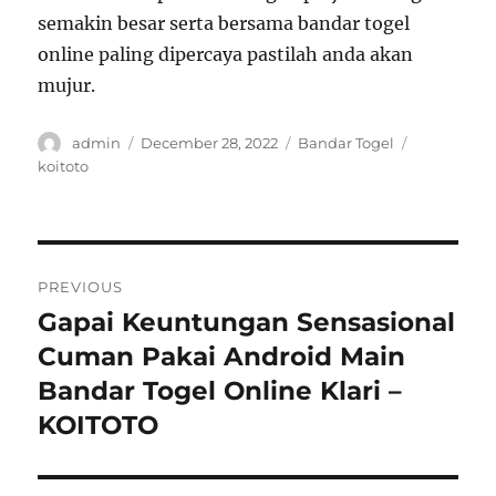
semakin besar serta bersama bandar togel
online paling dipercaya pastilah anda akan
mujur.
Author
Posted
Categories
Tags
admin
December 28, 2022
Bandar Togel
on
koitoto
Post
PREVIOUS
navigation
Gapai Keuntungan Sensasional
Previous
post:
Cuman Pakai Android Main
Bandar Togel Online Klari –
KOITOTO