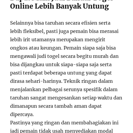
Online Lebih Banyak Untung
Selainnya bisa taruhan secara efisien serta
lebih fleksibel, pasti juga pemain bisa merasai
lebih irit utamanya merupakan mengirit
ongkos atau keungan. Pemain siapa saja bisa
mengawali judi togel secara begitu murah dan
bisa dijangkau untuk siapa-siapa saja serta
pasti terdapat beberapa untung yang dapat
dirasa sehari-harinya. Teknik ringan dalam
menjalankan pelbagai serunya spesifik dalam
taruhan sangat mengesankan setiap waktu dan
dimanapun secara tambah aman dapat
dipercaya.
Pastinya yang ringan dan membahagiakan ini
jadi pemain tidak usah menyediakan modal