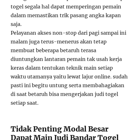
togel segala hal dapat memperingan pemain
dalam memastikan trik pasang angka kapan
saja.
Pelayanan akses non-stop dari pagi sampai ini
malam juga terus-menerus akan tetap
membuat beberapa betaruh terasa
diuntungkan lantaran pemain tak usah kerja
keras dalam tentukan teknik main setiap
waktu utamanya yaitu lewat lajur online. sudah
pasti ini begitu untung serta membahagiakan
di saat betaruh bisa mengerjakan judi togel
setiap saat.
Tidak Penting Modal Besar
Dapat Main Judi Bandar Togel