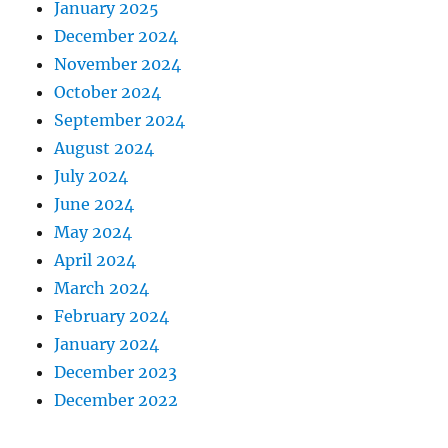
January 2025
December 2024
November 2024
October 2024
September 2024
August 2024
July 2024
June 2024
May 2024
April 2024
March 2024
February 2024
January 2024
December 2023
December 2022