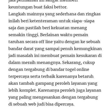
jika permainan ini sangat memberi
keuntungan buat faksi bettor.
Langkah mainnya yang sederhana dan ringkas
inilah beri ketenteraman untuk siapa-siapa
saja dan pastilah beri kekuatan menang
semakin tinggi. Berlainan waktu pemain
taruhan secara off line yaitu dengan ke sebuah
bandar darat yang sampai penuh kemungkinan
jadi masalah ini membuat pemain kesukaran di
dalam meraih menangnya. Sekarang, cukup
dengan tergabung di bandar togel online
terpercaya serta terbaik karenanya betaruh
akan tambah gampang peroleh layanan yang
lebih komplet. Karenanya peroleh juga layanan
yang paling mengesankan dengan tergabung
di sebuah web judi bisa dipercaya.