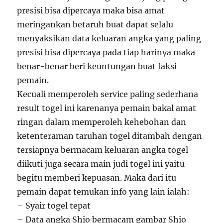
presisi bisa dipercaya maka bisa amat
meringankan betaruh buat dapat selalu
menyaksikan data keluaran angka yang paling
presisi bisa dipercaya pada tiap harinya maka
benar-benar beri keuntungan buat faksi
pemain.
Kecuali memperoleh service paling sederhana
result togel ini karenanya pemain bakal amat
ringan dalam memperoleh kehebohan dan
ketenteraman taruhan togel ditambah dengan
tersiapnya bermacam keluaran angka togel
diikuti juga secara main judi togel ini yaitu
begitu memberi kepuasan. Maka dari itu
pemain dapat temukan info yang lain ialah:
– Syair togel tepat
– Data angka Shio bermacam gambar Shio