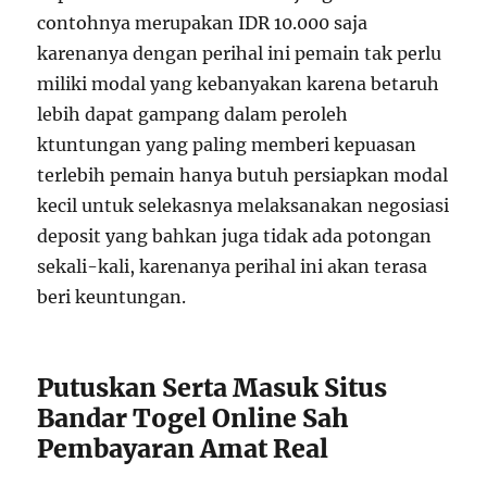
contohnya merupakan IDR 10.000 saja
karenanya dengan perihal ini pemain tak perlu
miliki modal yang kebanyakan karena betaruh
lebih dapat gampang dalam peroleh
ktuntungan yang paling memberi kepuasan
terlebih pemain hanya butuh persiapkan modal
kecil untuk selekasnya melaksanakan negosiasi
deposit yang bahkan juga tidak ada potongan
sekali-kali, karenanya perihal ini akan terasa
beri keuntungan.
Putuskan Serta Masuk Situs
Bandar Togel Online Sah
Pembayaran Amat Real