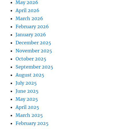
May 2026
April 2026
March 2026
February 2026
January 2026
December 2025
November 2025
October 2025
September 2025
August 2025
July 2025
June 2025
May 2025
April 2025
March 2025
February 2025