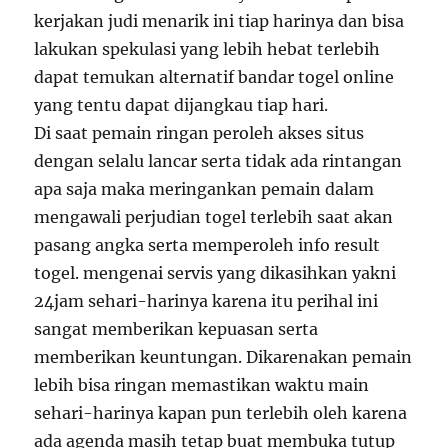
kerjakan judi menarik ini tiap harinya dan bisa
lakukan spekulasi yang lebih hebat terlebih
dapat temukan alternatif bandar togel online
yang tentu dapat dijangkau tiap hari.
Di saat pemain ringan peroleh akses situs
dengan selalu lancar serta tidak ada rintangan
apa saja maka meringankan pemain dalam
mengawali perjudian togel terlebih saat akan
pasang angka serta memperoleh info result
togel. mengenai servis yang dikasihkan yakni
24jam sehari-harinya karena itu perihal ini
sangat memberikan kepuasan serta
memberikan keuntungan. Dikarenakan pemain
lebih bisa ringan memastikan waktu main
sehari-harinya kapan pun terlebih oleh karena
ada agenda masih tetap buat membuka tutup