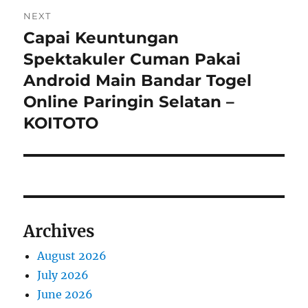
NEXT
Capai Keuntungan
Next
post:
Spektakuler Cuman Pakai
Android Main Bandar Togel
Online Paringin Selatan –
KOITOTO
Archives
August 2026
July 2026
June 2026