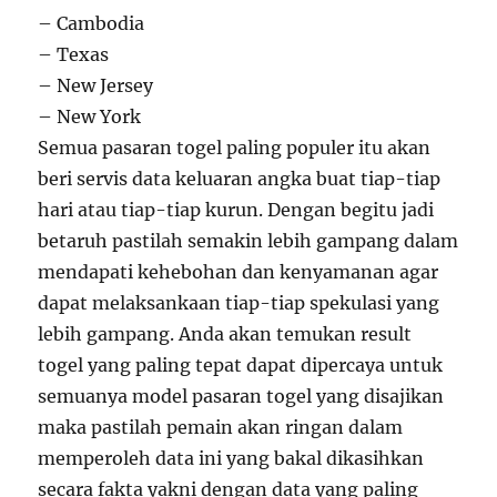
– Cambodia
– Texas
– New Jersey
– New York
Semua pasaran togel paling populer itu akan
beri servis data keluaran angka buat tiap-tiap
hari atau tiap-tiap kurun. Dengan begitu jadi
betaruh pastilah semakin lebih gampang dalam
mendapati kehebohan dan kenyamanan agar
dapat melaksankaan tiap-tiap spekulasi yang
lebih gampang. Anda akan temukan result
togel yang paling tepat dapat dipercaya untuk
semuanya model pasaran togel yang disajikan
maka pastilah pemain akan ringan dalam
memperoleh data ini yang bakal dikasihkan
secara fakta yakni dengan data yang paling