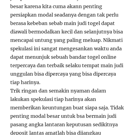
besar karena kita cuma akann penting
persiapkan modal seadanya dengan tak perlu
berasa kebeban sebab main judi togel dapat
diawali bermodalkan kecil dan selanjutnya bisa
mencapai untung yang paling meluap. Nikmati
spekulasi ini sangat mengesankan waktu anda
dapat menunjuk sebuah bandar togel online
terpercaya dan terbaik selaku tempat main judi
unggulan bisa dipercaya yang bisa dipercaya
tiap harinya.
Trik ringan dan semakin nyaman dalam
lakukan spekulasi tiap harinya akan
memberikan keuntungan buat siapa saja. Tidak
penting modal besar untuk bsa bermain judi
pasang angka lantaran keputusan sedikitnya
deposit lantas amatlah bisa dijangkau