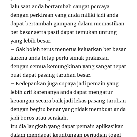
lalu saat anda bertambah sangat percaya
dengan perkiraan yang anda miliki jadi anda
dapat bertambah gampang dalam memastikan
bet besar serta pasti dapat temukan untung
yang lebih besar.
– Gak boleh terus menerus keluarkan bet besar
karena anda tetap perlu simak prakiraan
dengan semua kemungkinan yang sangat tepat
buat dapat pasang taruhan besar.
– Kedepankan juga supaya jadi pemain yang
lebih arif karenanya anda dapat mengatur
keuangan secara baik jadi lekas pasang taruhan
dengan begitu benar yang tidak membuat anda
jadi boros atau serakah.
Itu dia langkah yang dapat pemain aplikasikan
dalam mendapat keuntungan perjudian togel