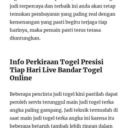
judi terpercaya dan terbaik ini anda akan tetap
temukan pembayaran yang paling real dengan
kemenangan yang pasti begitu terjaga tiap
harinya, maka pemain pasti terus terasa
diuntungkan.
Info Perkiraan Togel Presisi
Tiap Hari Live Bandar Togel
Online
Beberapa pencinta judi togel kini pastilah dapat
peroleh servis terunggul main judi togel terka
angka paling gampang. Jadi teknik termudah di
saat main judi togel terka angka ini karena itu
beberapa betaruh tambah lebih ringan dalam