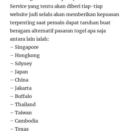
Service yang tentu akan diberi tiap-tiap
website judi selalu akan memberikan kepuasan
terpenting saat pemain dapat taruhan buat
beragam alternatif pasaran togel apa saja
antara lain ialah:
– Singapore
– Hongkong
– Sdyney
– Japan
– China
– Jakarta
– Buffalo
– Thailand
– Taiwan
– Cambodia
– Texas