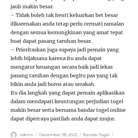
jauh makin besar.
– Tidak boleh tak henti keluarkan bet besar
dikarenakan anda tetap perlu cermati ramalan
dengan semua kemungkinan yang amat tepat
buat dapat pasang taruhan besar.
– Prioritaskan juga supaya jadi pemain yang
lebih bijaksana karena itu anda dapat
mengatur keuangan secara baik jadi lekas
pasang taruhan dengan begitu pas yang tak
bikin anda jadi boros atau serakah.
Itu dia langkah yang dapat pemain aplikasikan
dalam mendapati keuntungan perjudian togel
makin besar serta bersama bandar togel online
dapat dipercaya pastilah anda dapat mujur.
Author
Posted
Categories
Tags
admin
December 28, 2022
Bandar Togel