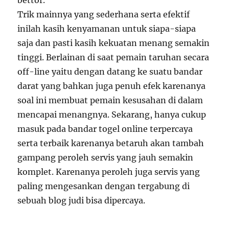
bettor.
Trik mainnya yang sederhana serta efektif
inilah kasih kenyamanan untuk siapa-siapa
saja dan pasti kasih kekuatan menang semakin
tinggi. Berlainan di saat pemain taruhan secara
off-line yaitu dengan datang ke suatu bandar
darat yang bahkan juga penuh efek karenanya
soal ini membuat pemain kesusahan di dalam
mencapai menangnya. Sekarang, hanya cukup
masuk pada bandar togel online terpercaya
serta terbaik karenanya betaruh akan tambah
gampang peroleh servis yang jauh semakin
komplet. Karenanya peroleh juga servis yang
paling mengesankan dengan tergabung di
sebuah blog judi bisa dipercaya.