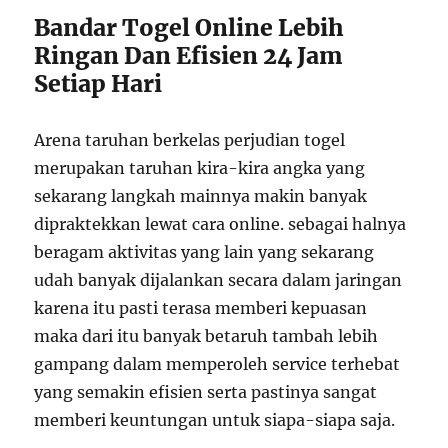
Bandar Togel Online Lebih
Ringan Dan Efisien 24 Jam
Setiap Hari
Arena taruhan berkelas perjudian togel
merupakan taruhan kira-kira angka yang
sekarang langkah mainnya makin banyak
dipraktekkan lewat cara online. sebagai halnya
beragam aktivitas yang lain yang sekarang
udah banyak dijalankan secara dalam jaringan
karena itu pasti terasa memberi kepuasan
maka dari itu banyak betaruh tambah lebih
gampang dalam memperoleh service terhebat
yang semakin efisien serta pastinya sangat
memberi keuntungan untuk siapa-siapa saja.