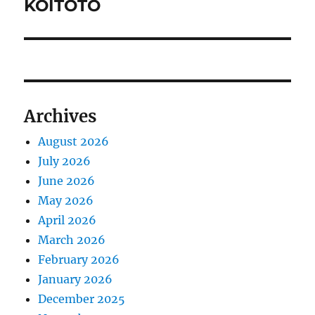
KOITOTO
Archives
August 2026
July 2026
June 2026
May 2026
April 2026
March 2026
February 2026
January 2026
December 2025