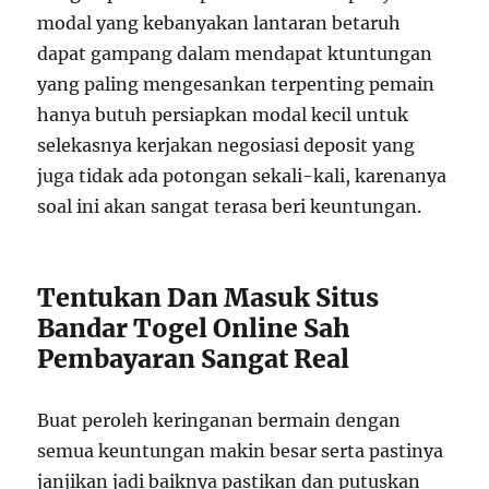
modal yang kebanyakan lantaran betaruh
dapat gampang dalam mendapat ktuntungan
yang paling mengesankan terpenting pemain
hanya butuh persiapkan modal kecil untuk
selekasnya kerjakan negosiasi deposit yang
juga tidak ada potongan sekali-kali, karenanya
soal ini akan sangat terasa beri keuntungan.
Tentukan Dan Masuk Situs
Bandar Togel Online Sah
Pembayaran Sangat Real
Buat peroleh keringanan bermain dengan
semua keuntungan makin besar serta pastinya
janjikan jadi baiknya pastikan dan putuskan