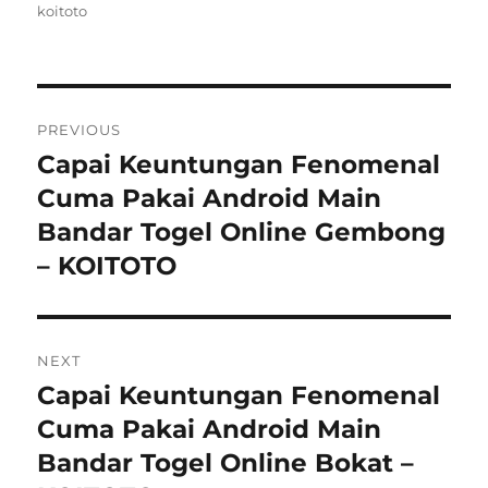
on
koitoto
Post
PREVIOUS
navigation
Capai Keuntungan Fenomenal
Previous
post:
Cuma Pakai Android Main
Bandar Togel Online Gembong
– KOITOTO
NEXT
Capai Keuntungan Fenomenal
Next
post:
Cuma Pakai Android Main
Bandar Togel Online Bokat –