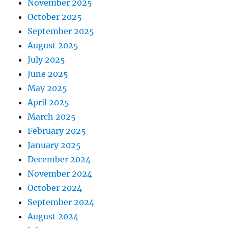
November 2025
October 2025
September 2025
August 2025
July 2025
June 2025
May 2025
April 2025
March 2025
February 2025
January 2025
December 2024
November 2024
October 2024
September 2024
August 2024