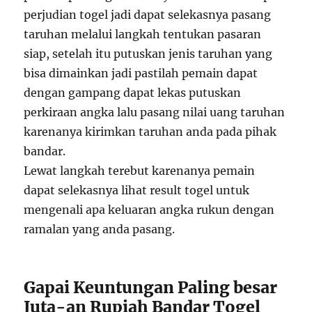
perjudian togel jadi dapat selekasnya pasang
taruhan melalui langkah tentukan pasaran
siap, setelah itu putuskan jenis taruhan yang
bisa dimainkan jadi pastilah pemain dapat
dengan gampang dapat lekas putuskan
perkiraan angka lalu pasang nilai uang taruhan
karenanya kirimkan taruhan anda pada pihak
bandar.
Lewat langkah terebut karenanya pemain
dapat selekasnya lihat result togel untuk
mengenali apa keluaran angka rukun dengan
ramalan yang anda pasang.
Gapai Keuntungan Paling besar
Juta-an Rupiah Bandar Togel