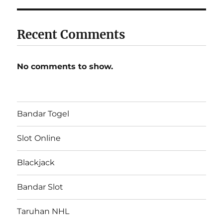
Recent Comments
No comments to show.
Bandar Togel
Slot Online
Blackjack
Bandar Slot
Taruhan NHL