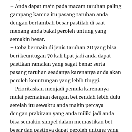
– Anda dapat main pada macam taruhan paling
gampang karena itu pasang taruhan anda
dengan bertambah besar pastilah di saat
menang anda bakal peroleh untung yang
semakin besar.
– Coba bermain di jenis taruhan 2D yang bisa
beri keuntugan 70 kali lipat jadi anda dapat
pastikan ramalan yang sagat benar serta
pasang taruhan seadanya karenanya anda akan
peroleh keuntungan yang lebih tinggi.
– Prioritaskan menjadi pemula karenanya
mulai permainan dengan bet rendah lebih dulu
setelah itu sewaktu anda makin percaya
dengan prakiraan yang anda miliki jadi anda
bisa semakin simpel dalam memastikan bet
besar dan pastinya dapat peroleh untung yang