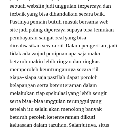
sebuah website judi unggulan terpercaya dan
terbaik yang bisa dihandalkan secara baik.
Pastinya pemain butuh masuk bersama web-
site judi paling dipercaya supaya bisa temukan
pembayaran sangat real yang bisa
direalisasikan secara riil. Dalam pengertian, jadi
tidak ada wujud penipuan apa saja maka
betaruh makin lebih ringan dan ringkas
memperoleh keuntungannya secara riil.
Siapa-siapa saja pastilah dapat peroleh
kelapangan serta ketenteraman dalam
melakukan tiap spekulasi yang lebih sengit
serta bisa-bisa unggulan terunggul yang
setelah itu selalu akan menolong banyak
betaruh peroleh ketenteraman diikuti
keluasaan dalam taruhan. Selanjutnya, situs