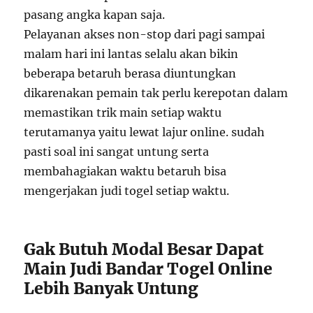
pasang angka kapan saja.
Pelayanan akses non-stop dari pagi sampai
malam hari ini lantas selalu akan bikin
beberapa betaruh berasa diuntungkan
dikarenakan pemain tak perlu kerepotan dalam
memastikan trik main setiap waktu
terutamanya yaitu lewat lajur online. sudah
pasti soal ini sangat untung serta
membahagiakan waktu betaruh bisa
mengerjakan judi togel setiap waktu.
Gak Butuh Modal Besar Dapat
Main Judi Bandar Togel Online
Lebih Banyak Untung