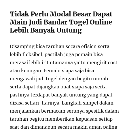
Tidak Perlu Modal Besar Dapat
Main Judi Bandar Togel Online
Lebih Banyak Untung
Disamping bisa taruhan secara efisien serta
lebih fleksibel, pastilah juga pemain bisa
merasai lebih irit utamanya yaitu mengirit cost
atau keungan. Pemain siapa saja bisa
mengawali judi togel dengan begitu murah
serta dapat dijangkau buat siapa saja serta
pastinya terdapat banyak untung yang dapat
dirasa sehari-harinya. Langkah simpel dalam
menjalankan bermacam serunya spesifik dalam
taruhan begitu memberikan kepuasan setiap
saat dan dimanapun secara makin aman paling