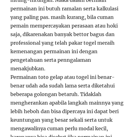
hitung-hitungan. Maka dalam bermain
permainan ini butuh ramalan serta kalkulasi
yang paling pas. masih kurang, bila cuman
pemain mempercayakan perasaan atau hoki
saja, dikarenakan banyak bettor bagus dan
professional yang telah pakar togel meraih
kemenangan permainan ini dengan
pengetahuan serta penngalaman
menakjubkan.
Permainan toto gelap atau togel ini benar-
benar udah ada sudah lama serta diketahui
beberapa golongan betaruh. Tidaklah
mengherankan apabila langkah mainnya yang
lebih heboh dan bisa dipercaya ini dapat beri
keuntungan yang besar sekali serta untuk
mengawalinya cuman perlu modal kecil,