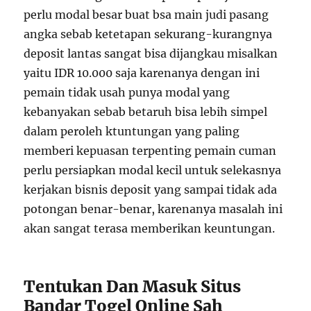
perlu modal besar buat bsa main judi pasang
angka sebab ketetapan sekurang-kurangnya
deposit lantas sangat bisa dijangkau misalkan
yaitu IDR 10.000 saja karenanya dengan ini
pemain tidak usah punya modal yang
kebanyakan sebab betaruh bisa lebih simpel
dalam peroleh ktuntungan yang paling
memberi kepuasan terpenting pemain cuman
perlu persiapkan modal kecil untuk selekasnya
kerjakan bisnis deposit yang sampai tidak ada
potongan benar-benar, karenanya masalah ini
akan sangat terasa memberikan keuntungan.
Tentukan Dan Masuk Situs
Bandar Togel Online Sah