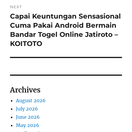
NEXT
Capai Keuntungan Sensasional
Next
post:
Cuma Pakai Android Bermain
Bandar Togel Online Jatiroto –
KOITOTO
Archives
August 2026
July 2026
June 2026
May 2026