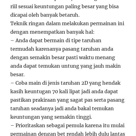
riil sesuai keuntungan paling besar yang bisa
dicapai oleh banyak betaruh.
Teknik ringan dalam melakukan permainan ini
dengan menempatkan banyak hal:
– Anda dapat bermain di tipe taruhan
termudah karenanya pasang taruhan anda
dengan semakin besar pasti waktu menang
anda dapat temukan untung yang jauh makin
besar.
– Coba main di jenis taruhan 2D yang hendak
kasih keuntugan 70 kali lipat jadi anda dapat
pastikan prakiraan yang sagat pas serta pasang
taruhan seadanya jadi anda bakal temukan
keuntungan yang semakin tinggi.
– Prioritaskan sebagai pemula karena itu mulai
permainan dengan bet rendah lebih dulu lantas