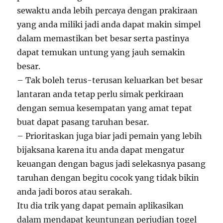
sewaktu anda lebih percaya dengan prakiraan
yang anda miliki jadi anda dapat makin simpel
dalam memastikan bet besar serta pastinya
dapat temukan untung yang jauh semakin
besar.
– Tak boleh terus-terusan keluarkan bet besar
lantaran anda tetap perlu simak perkiraan
dengan semua kesempatan yang amat tepat
buat dapat pasang taruhan besar.
– Prioritaskan juga biar jadi pemain yang lebih
bijaksana karena itu anda dapat mengatur
keuangan dengan bagus jadi selekasnya pasang
taruhan dengan begitu cocok yang tidak bikin
anda jadi boros atau serakah.
Itu dia trik yang dapat pemain aplikasikan
dalam mendapat keuntungan perjudian togel