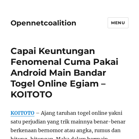
Opennetcoalition
MENU
Capai Keuntungan
Fenomenal Cuma Pakai
Android Main Bandar
Togel Online Egiam –
KOITOTO
KOITOTO
– Ajang taruhan togel online yakni
satu perjudian yang trik mainnya benar-benar
berkenaan bernomor atau angka, rumus dan