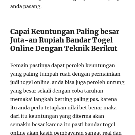
anda pasang.
Capai Keuntungan Paling besar
Juta-an Rupiah Bandar Togel
Online Dengan Teknik Berikut
Pemain pastinya dapat peroleh keuntungan
yang paling tumpah ruah dengan permainkan
judi togel online. anda bisa juga peroleh untung
yang besar sekali dengan coba taruhan
memakai langkah betting paling pas. karena
itu anda perlu tetapkan nilai bet benar maka
dari itu keuntungan yang diterma akan
semakin besar karena itu pasti bandar togel
online akan kasih pembayaran sangat real dan