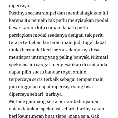
dipercaya.
Pastinya secara simpel dan membahagiakan ini
karena itu pemain tak perlu menyiapkan modal
besar karena kita cuman dapatn perlu
persiapkan modal seadanya dengan tak perlu
terasa terbeban lantaran main judi togel dapat
mulai bermodal kecil serta selanjutnya bisa
mendapat untung yang paling banyak. Nikmati
spekulasi ini sangat mengesankan di saat anda
dapat pilih suatu bandar togel online
terpercaya serta terbaik sebagai tempat main
judi unggulan dapat dipercaya yang bisa
dipercaya sehari-harinya.
Metode gampang serta bertambah nyaman
dalam lakukan spekulasi sehari-harinya akan
beri keuntungan buat siapa-siapa saja. Gak