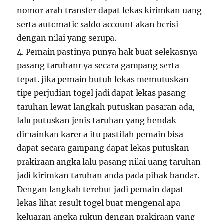
nomor arah transfer dapat lekas kirimkan uang
serta automatic saldo account akan berisi
dengan nilai yang serupa.
4. Pemain pastinya punya hak buat selekasnya
pasang taruhannya secara gampang serta
tepat. jika pemain butuh lekas memutuskan
tipe perjudian togel jadi dapat lekas pasang
taruhan lewat langkah putuskan pasaran ada,
lalu putuskan jenis taruhan yang hendak
dimainkan karena itu pastilah pemain bisa
dapat secara gampang dapat lekas putuskan
prakiraan angka lalu pasang nilai uang taruhan
jadi kirimkan taruhan anda pada pihak bandar.
Dengan langkah terebut jadi pemain dapat
lekas lihat result togel buat mengenal apa
keluaran angka rukun dengan prakiraan yang