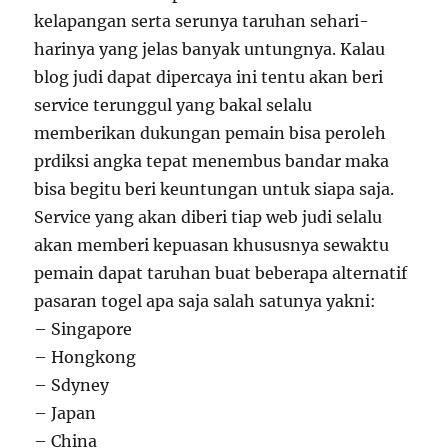
kelapangan serta serunya taruhan sehari-
harinya yang jelas banyak untungnya. Kalau
blog judi dapat dipercaya ini tentu akan beri
service terunggul yang bakal selalu
memberikan dukungan pemain bisa peroleh
prdiksi angka tepat menembus bandar maka
bisa begitu beri keuntungan untuk siapa saja.
Service yang akan diberi tiap web judi selalu
akan memberi kepuasan khususnya sewaktu
pemain dapat taruhan buat beberapa alternatif
pasaran togel apa saja salah satunya yakni:
– Singapore
– Hongkong
– Sdyney
– Japan
– China