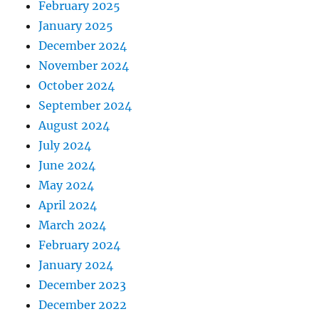
February 2025
January 2025
December 2024
November 2024
October 2024
September 2024
August 2024
July 2024
June 2024
May 2024
April 2024
March 2024
February 2024
January 2024
December 2023
December 2022