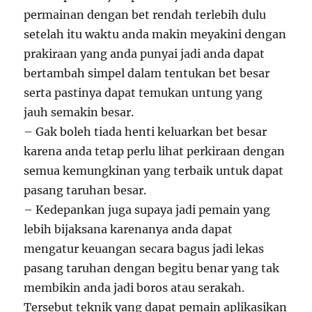
permainan dengan bet rendah terlebih dulu
setelah itu waktu anda makin meyakini dengan
prakiraan yang anda punyai jadi anda dapat
bertambah simpel dalam tentukan bet besar
serta pastinya dapat temukan untung yang
jauh semakin besar.
– Gak boleh tiada henti keluarkan bet besar
karena anda tetap perlu lihat perkiraan dengan
semua kemungkinan yang terbaik untuk dapat
pasang taruhan besar.
– Kedepankan juga supaya jadi pemain yang
lebih bijaksana karenanya anda dapat
mengatur keuangan secara bagus jadi lekas
pasang taruhan dengan begitu benar yang tak
membikin anda jadi boros atau serakah.
Tersebut teknik yang dapat pemain aplikasikan