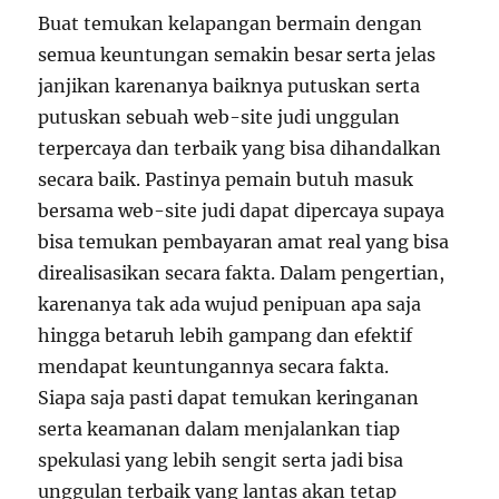
Buat temukan kelapangan bermain dengan
semua keuntungan semakin besar serta jelas
janjikan karenanya baiknya putuskan serta
putuskan sebuah web-site judi unggulan
terpercaya dan terbaik yang bisa dihandalkan
secara baik. Pastinya pemain butuh masuk
bersama web-site judi dapat dipercaya supaya
bisa temukan pembayaran amat real yang bisa
direalisasikan secara fakta. Dalam pengertian,
karenanya tak ada wujud penipuan apa saja
hingga betaruh lebih gampang dan efektif
mendapat keuntungannya secara fakta.
Siapa saja pasti dapat temukan keringanan
serta keamanan dalam menjalankan tiap
spekulasi yang lebih sengit serta jadi bisa
unggulan terbaik yang lantas akan tetap