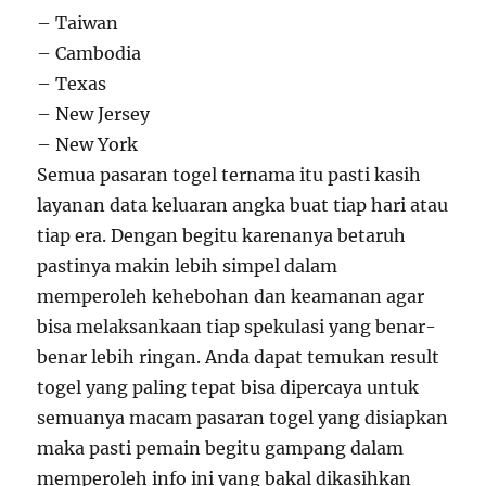
– Taiwan
– Cambodia
– Texas
– New Jersey
– New York
Semua pasaran togel ternama itu pasti kasih
layanan data keluaran angka buat tiap hari atau
tiap era. Dengan begitu karenanya betaruh
pastinya makin lebih simpel dalam
memperoleh kehebohan dan keamanan agar
bisa melaksankaan tiap spekulasi yang benar-
benar lebih ringan. Anda dapat temukan result
togel yang paling tepat bisa dipercaya untuk
semuanya macam pasaran togel yang disiapkan
maka pasti pemain begitu gampang dalam
memperoleh info ini yang bakal dikasihkan