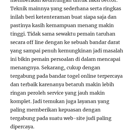
memberikan keuntungan untuk faksi bettor.
Teknik mainnya yang sederhana serta ringkas
inilah beri ketenteraman buat siapa saja dan
pastinya kasih kemampuan menang makin
tinggi. Tidak sama sewaktu pemain taruhan
secara off line dengan ke sebuah bandar darat
yang sampai penuh kemungkinan jadi masalah
ini bikin pemain persoalan di dalam mencapai
menangnya. Sekarang, cukup dengan
tergabung pada bandar togel online terpercaya
dan terbaik karenanya betaruh makin lebih
ringan peroleh service yang jauh makin
komplet. Jadi temukan juga layanan yang
paling memberikan kepuasan dengan
tergabung pada suatu web-site judi paling
dipercaya.