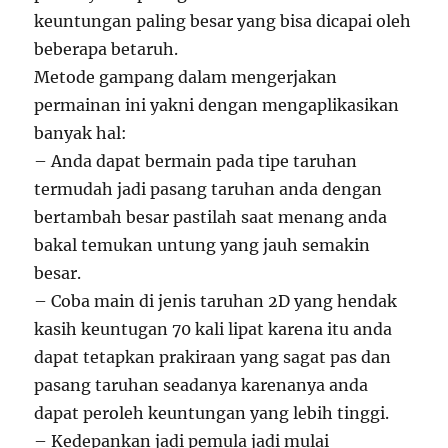
keuntungan paling besar yang bisa dicapai oleh
beberapa betaruh.
Metode gampang dalam mengerjakan
permainan ini yakni dengan mengaplikasikan
banyak hal:
– Anda dapat bermain pada tipe taruhan
termudah jadi pasang taruhan anda dengan
bertambah besar pastilah saat menang anda
bakal temukan untung yang jauh semakin
besar.
– Coba main di jenis taruhan 2D yang hendak
kasih keuntugan 70 kali lipat karena itu anda
dapat tetapkan prakiraan yang sagat pas dan
pasang taruhan seadanya karenanya anda
dapat peroleh keuntungan yang lebih tinggi.
– Kedepankan jadi pemula jadi mulai