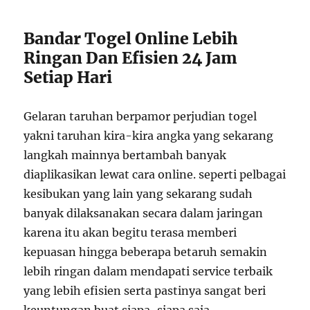
Bandar Togel Online Lebih
Ringan Dan Efisien 24 Jam
Setiap Hari
Gelaran taruhan berpamor perjudian togel
yakni taruhan kira-kira angka yang sekarang
langkah mainnya bertambah banyak
diaplikasikan lewat cara online. seperti pelbagai
kesibukan yang lain yang sekarang sudah
banyak dilaksanakan secara dalam jaringan
karena itu akan begitu terasa memberi
kepuasan hingga beberapa betaruh semakin
lebih ringan dalam mendapati service terbaik
yang lebih efisien serta pastinya sangat beri