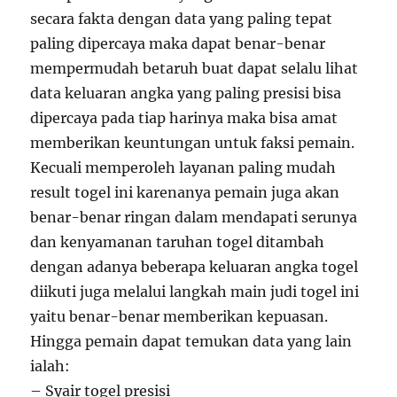
secara fakta dengan data yang paling tepat
paling dipercaya maka dapat benar-benar
mempermudah betaruh buat dapat selalu lihat
data keluaran angka yang paling presisi bisa
dipercaya pada tiap harinya maka bisa amat
memberikan keuntungan untuk faksi pemain.
Kecuali memperoleh layanan paling mudah
result togel ini karenanya pemain juga akan
benar-benar ringan dalam mendapati serunya
dan kenyamanan taruhan togel ditambah
dengan adanya beberapa keluaran angka togel
diikuti juga melalui langkah main judi togel ini
yaitu benar-benar memberikan kepuasan.
Hingga pemain dapat temukan data yang lain
ialah:
– Syair togel presisi