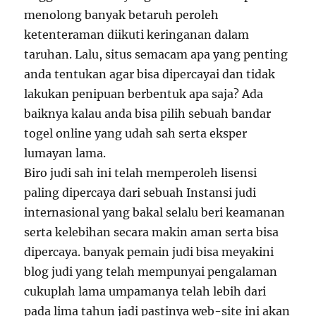
menolong banyak betaruh peroleh
ketenteraman diikuti keringanan dalam
taruhan. Lalu, situs semacam apa yang penting
anda tentukan agar bisa dipercayai dan tidak
lakukan penipuan berbentuk apa saja? Ada
baiknya kalau anda bisa pilih sebuah bandar
togel online yang udah sah serta eksper
lumayan lama.
Biro judi sah ini telah memperoleh lisensi
paling dipercaya dari sebuah Instansi judi
internasional yang bakal selalu beri keamanan
serta kelebihan secara makin aman serta bisa
dipercaya. banyak pemain judi bisa meyakini
blog judi yang telah mempunyai pengalaman
cukuplah lama umpamanya telah lebih dari
pada lima tahun jadi pastinya web-site ini akan