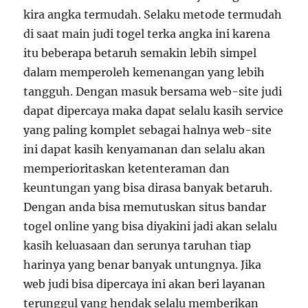
kira angka termudah. Selaku metode termudah
di saat main judi togel terka angka ini karena
itu beberapa betaruh semakin lebih simpel
dalam memperoleh kemenangan yang lebih
tangguh. Dengan masuk bersama web-site judi
dapat dipercaya maka dapat selalu kasih service
yang paling komplet sebagai halnya web-site
ini dapat kasih kenyamanan dan selalu akan
memperioritaskan ketenteraman dan
keuntungan yang bisa dirasa banyak betaruh.
Dengan anda bisa memutuskan situs bandar
togel online yang bisa diyakini jadi akan selalu
kasih keluasaan dan serunya taruhan tiap
harinya yang benar banyak untungnya. Jika
web judi bisa dipercaya ini akan beri layanan
terunggul yang hendak selalu memberikan