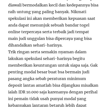
diawali bermodalkan kecil dan kedepannya bisa
raih untung yang paling banyak. Nikmati
spekulasi ini akan memberikan kepuasan saat
anda dapat menunjuk sebuah bandar togel
online terpercaya serta terbaik jadi tempat
main judi unggulan bisa dipercaya yang bisa
dihandalkan sehari-harinya.
Trik ringan serta semakin nyaman dalam
lakukan spekulasi sehari-harinya begitu
memberikan keuntungan untuk siapa saja. Gak
penting modal besar buat bsa bermain judi
pasang angka sebab peraturan minimum
deposit lantas amatlah bisa dijangkau misalkan
ialah IDR 10.000 saja karenanya dengan perihal
ini pemain tidak usah punyai modal yang
kebanyakan lantaran betaruh lebih dapat