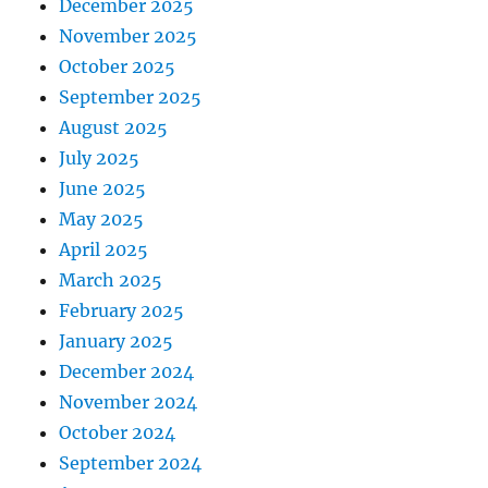
December 2025
November 2025
October 2025
September 2025
August 2025
July 2025
June 2025
May 2025
April 2025
March 2025
February 2025
January 2025
December 2024
November 2024
October 2024
September 2024