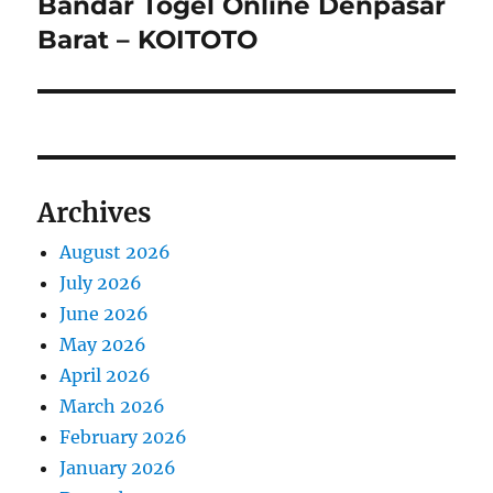
Bandar Togel Online Denpasar
Barat – KOITOTO
Archives
August 2026
July 2026
June 2026
May 2026
April 2026
March 2026
February 2026
January 2026