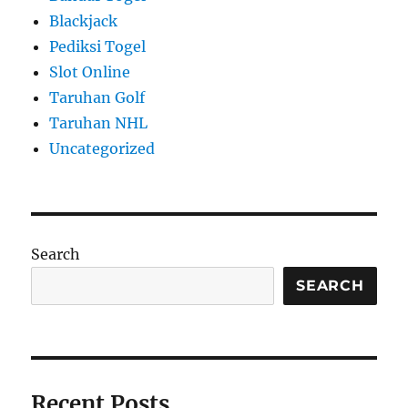
Blackjack
Pediksi Togel
Slot Online
Taruhan Golf
Taruhan NHL
Uncategorized
Search
SEARCH
Recent Posts