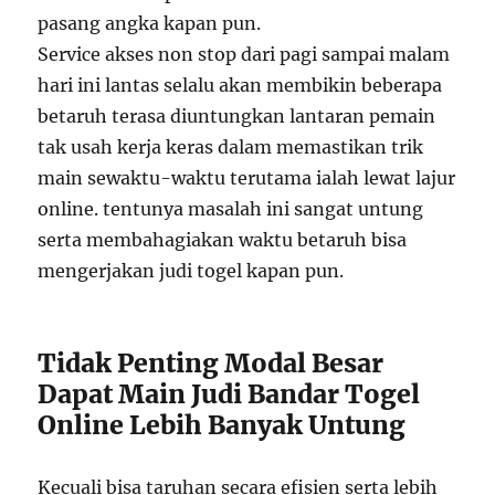
pasang angka kapan pun.
Service akses non stop dari pagi sampai malam
hari ini lantas selalu akan membikin beberapa
betaruh terasa diuntungkan lantaran pemain
tak usah kerja keras dalam memastikan trik
main sewaktu-waktu terutama ialah lewat lajur
online. tentunya masalah ini sangat untung
serta membahagiakan waktu betaruh bisa
mengerjakan judi togel kapan pun.
Tidak Penting Modal Besar
Dapat Main Judi Bandar Togel
Online Lebih Banyak Untung
Kecuali bisa taruhan secara efisien serta lebih