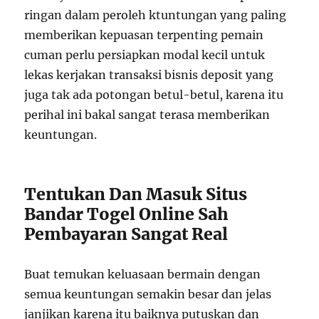
ringan dalam peroleh ktuntungan yang paling
memberikan kepuasan terpenting pemain
cuman perlu persiapkan modal kecil untuk
lekas kerjakan transaksi bisnis deposit yang
juga tak ada potongan betul-betul, karena itu
perihal ini bakal sangat terasa memberikan
keuntungan.
Tentukan Dan Masuk Situs
Bandar Togel Online Sah
Pembayaran Sangat Real
Buat temukan keluasaan bermain dengan
semua keuntungan semakin besar dan jelas
janjikan karena itu baiknya putuskan dan