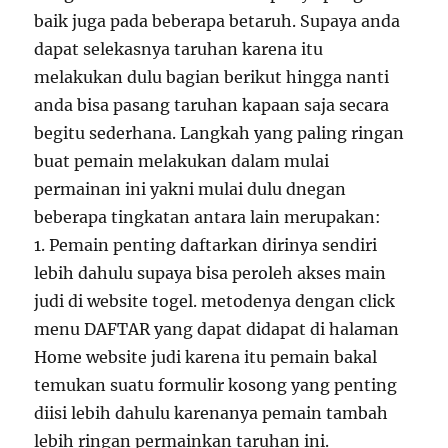
baik juga pada beberapa betaruh. Supaya anda
dapat selekasnya taruhan karena itu
melakukan dulu bagian berikut hingga nanti
anda bisa pasang taruhan kapaan saja secara
begitu sederhana. Langkah yang paling ringan
buat pemain melakukan dalam mulai
permainan ini yakni mulai dulu dnegan
beberapa tingkatan antara lain merupakan:
1. Pemain penting daftarkan dirinya sendiri
lebih dahulu supaya bisa peroleh akses main
judi di website togel. metodenya dengan click
menu DAFTAR yang dapat didapat di halaman
Home website judi karena itu pemain bakal
temukan suatu formulir kosong yang penting
diisi lebih dahulu karenanya pemain tambah
lebih ringan permainkan taruhan ini.