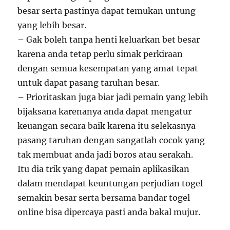
besar serta pastinya dapat temukan untung
yang lebih besar.
– Gak boleh tanpa henti keluarkan bet besar
karena anda tetap perlu simak perkiraan
dengan semua kesempatan yang amat tepat
untuk dapat pasang taruhan besar.
– Prioritaskan juga biar jadi pemain yang lebih
bijaksana karenanya anda dapat mengatur
keuangan secara baik karena itu selekasnya
pasang taruhan dengan sangatlah cocok yang
tak membuat anda jadi boros atau serakah.
Itu dia trik yang dapat pemain aplikasikan
dalam mendapat keuntungan perjudian togel
semakin besar serta bersama bandar togel
online bisa dipercaya pasti anda bakal mujur.