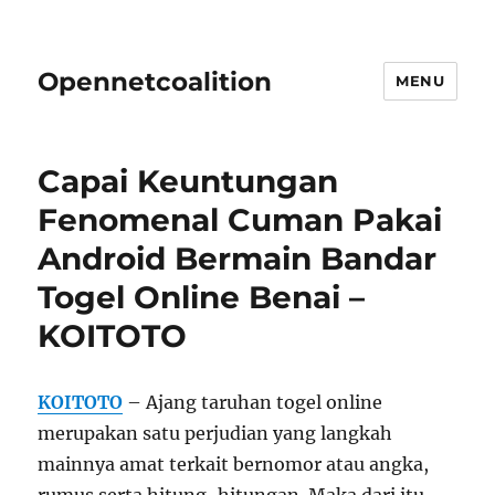
Opennetcoalition
MENU
Capai Keuntungan
Fenomenal Cuman Pakai
Android Bermain Bandar
Togel Online Benai –
KOITOTO
KOITOTO
– Ajang taruhan togel online
merupakan satu perjudian yang langkah
mainnya amat terkait bernomor atau angka,