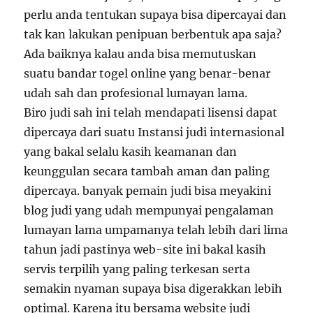
perlu anda tentukan supaya bisa dipercayai dan
tak kan lakukan penipuan berbentuk apa saja?
Ada baiknya kalau anda bisa memutuskan
suatu bandar togel online yang benar-benar
udah sah dan profesional lumayan lama.
Biro judi sah ini telah mendapati lisensi dapat
dipercaya dari suatu Instansi judi internasional
yang bakal selalu kasih keamanan dan
keunggulan secara tambah aman dan paling
dipercaya. banyak pemain judi bisa meyakini
blog judi yang udah mempunyai pengalaman
lumayan lama umpamanya telah lebih dari lima
tahun jadi pastinya web-site ini bakal kasih
servis terpilih yang paling terkesan serta
semakin nyaman supaya bisa digerakkan lebih
optimal. Karena itu bersama website judi