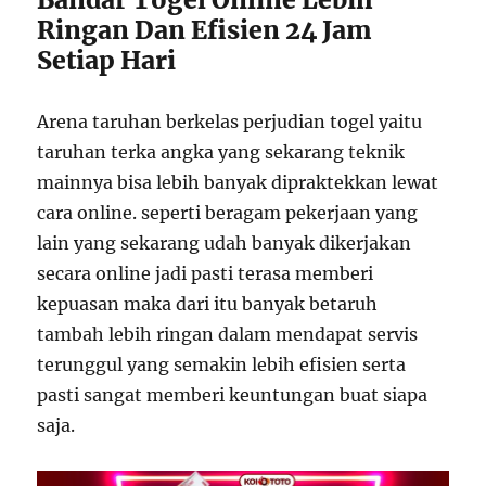
Ringan Dan Efisien 24 Jam
Setiap Hari
Arena taruhan berkelas perjudian togel yaitu
taruhan terka angka yang sekarang teknik
mainnya bisa lebih banyak dipraktekkan lewat
cara online. seperti beragam pekerjaan yang
lain yang sekarang udah banyak dikerjakan
secara online jadi pasti terasa memberi
kepuasan maka dari itu banyak betaruh
tambah lebih ringan dalam mendapat servis
terunggul yang semakin lebih efisien serta
pasti sangat memberi keuntungan buat siapa
saja.