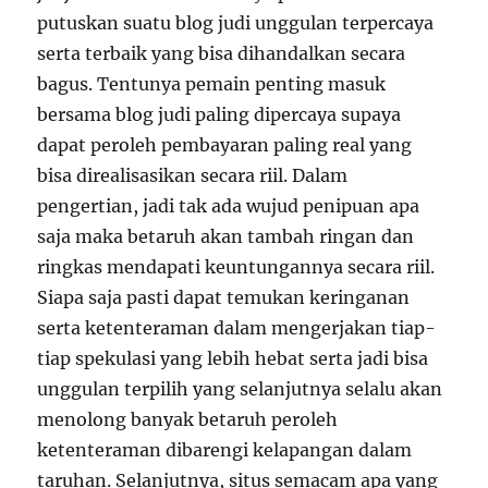
putuskan suatu blog judi unggulan terpercaya
serta terbaik yang bisa dihandalkan secara
bagus. Tentunya pemain penting masuk
bersama blog judi paling dipercaya supaya
dapat peroleh pembayaran paling real yang
bisa direalisasikan secara riil. Dalam
pengertian, jadi tak ada wujud penipuan apa
saja maka betaruh akan tambah ringan dan
ringkas mendapati keuntungannya secara riil.
Siapa saja pasti dapat temukan keringanan
serta ketenteraman dalam mengerjakan tiap-
tiap spekulasi yang lebih hebat serta jadi bisa
unggulan terpilih yang selanjutnya selalu akan
menolong banyak betaruh peroleh
ketenteraman dibarengi kelapangan dalam
taruhan. Selanjutnya, situs semacam apa yang