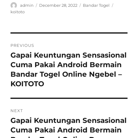
Author
Posted
Categories
Tags
admin
December 28, 2022
Bandar Togel
on
koitoto
Post
PREVIOUS
navigation
Gapai Keuntungan Sensasional
Previous
post:
Cuma Pakai Android Bermain
Bandar Togel Online Ngebel –
KOITOTO
NEXT
Gapai Keuntungan Sensasional
Next
post:
Cuma Pakai Android Bermain