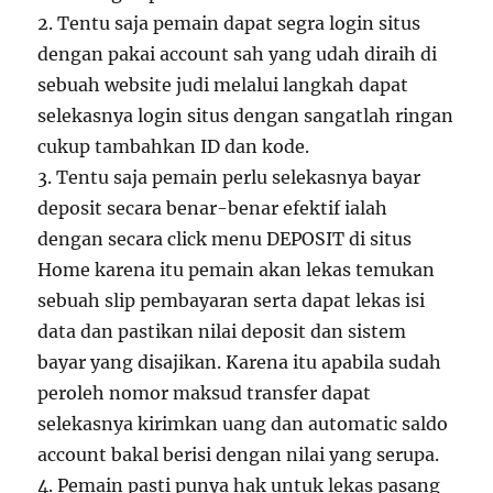
2. Tentu saja pemain dapat segra login situs
dengan pakai account sah yang udah diraih di
sebuah website judi melalui langkah dapat
selekasnya login situs dengan sangatlah ringan
cukup tambahkan ID dan kode.
3. Tentu saja pemain perlu selekasnya bayar
deposit secara benar-benar efektif ialah
dengan secara click menu DEPOSIT di situs
Home karena itu pemain akan lekas temukan
sebuah slip pembayaran serta dapat lekas isi
data dan pastikan nilai deposit dan sistem
bayar yang disajikan. Karena itu apabila sudah
peroleh nomor maksud transfer dapat
selekasnya kirimkan uang dan automatic saldo
account bakal berisi dengan nilai yang serupa.
4. Pemain pasti punya hak untuk lekas pasang