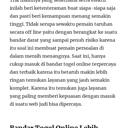
Trik mainnya yang sederhana serta efektif
inilah beri ketenteraman buat siapa-siapa saja
dan pasti beri kemampuan menang semakin
tinggi. Tidak serupa sewaktu pemain taruhan
secara off line yaitu dengan berangkat ke suatu
bandar darat yang sampai penuh risiko karena
itu soal ini membuat pemain persoalan di
dalam meraih menangnya. Saat ini, hanya
cukup masuk di bandar togel online terpercaya
dan terbaik karena itu betaruh makin lebih
ringan temukan layanan yang jauh semakin
komplet. Karena itu temukan juga layanan
yang paling memberi kepuasan dengan masuk
di suatu web judi bisa dipercaya.
Bandar Togel Online Lebih