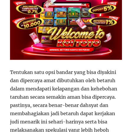
Tentukan satu opsi bandar yang bisa diyakini
dan dipercaya amat dibutuhkan oleh betaruh
dalam mendapati kelapangan dan kehebohan
taruhan secara semakin aman bisa dipercaya.
pastinya, secara benar-benar dahsyat dan
membahagiakan jadi betaruh dapat kerjakan
judi menarik ini sehari-harinya serta bisa
melaksanakan spekulasi yang lebih heboh