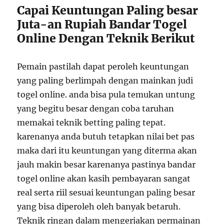
Capai Keuntungan Paling besar
Juta-an Rupiah Bandar Togel
Online Dengan Teknik Berikut
Pemain pastilah dapat peroleh keuntungan
yang paling berlimpah dengan mainkan judi
togel online. anda bisa pula temukan untung
yang begitu besar dengan coba taruhan
memakai teknik betting paling tepat.
karenanya anda butuh tetapkan nilai bet pas
maka dari itu keuntungan yang diterma akan
jauh makin besar karenanya pastinya bandar
togel online akan kasih pembayaran sangat
real serta riil sesuai keuntungan paling besar
yang bisa diperoleh oleh banyak betaruh.
Teknik ringan dalam mengerjakan permainan