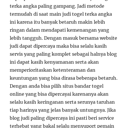
terka angka paling gampang. Jadi metode
termudah di saat main judi togel terka angka
ini karena itu banyak betaruh makin lebih
ringan dalam mendapati kemenangan yang
lebih tangguh. Dengan masuk bersama website
judi dapat dipercaya maka bisa selalu kasih
servis yang paling komplet sebagai halnya blog
ini dapat kasih kenyamanan serta akan
memperioritaskan ketenteraman dan
keuntungan yang bisa dirasa beberapa betaruh.
Dengan anda bisa pilih situs bandar togel
online yang bisa dipercayai karenanya akan
selalu kasih keringanan serta serunya taruhan
tiap harinya yang jelas banyak untungnya. Jika
blog judi paling dipercaya ini pasti beri service
terhebat yang bakal selalu menyuport pemain