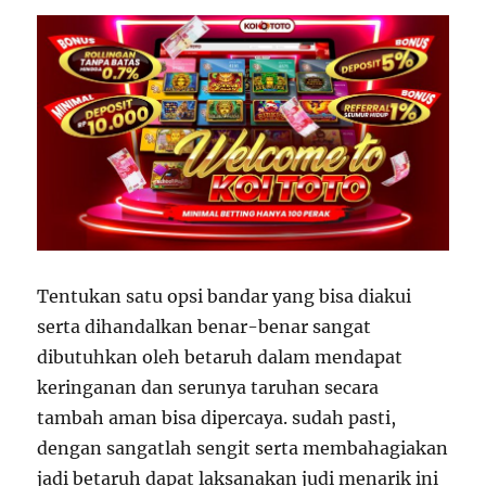
Tentukan satu opsi bandar yang bisa diakui
serta dihandalkan benar-benar sangat
dibutuhkan oleh betaruh dalam mendapat
keringanan dan serunya taruhan secara
tambah aman bisa dipercaya. sudah pasti,
dengan sangatlah sengit serta membahagiakan
jadi betaruh dapat laksanakan judi menarik ini