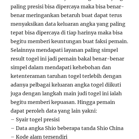
paling presisi bisa dipercaya maka bisa benar-
benar meringankan betaruh buat dapat terus
menyaksikan data keluaran angka yang paling
tepat bisa dipercaya di tiap harinya maka bisa
begitu memberi keuntungan buat faksi pemain.
Selainnya mendapati layanan paling simpel
result togel ini jadi pemain bakal benar-benar
simpel dalam mendapati kehebohan dan
ketenteraman taruhan togel terlebih dengan
adanya pelbagai keluaran angka togel diikuti
juga dengan langkah main judi togel ini ialah
begitu memberi kepuasan. Hingga pemain
dapat peroleh data yang lain yakni:
– Syair togel presisi
– Data angka Shio beberapa tanda Shio China
– Kode alam tersendiri