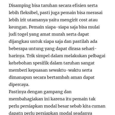
Disamping bisa taruhan secara efisien serta
lebih fleksibel, pasti juga pemain bisa merasai
lebih irit utamanya yaitu mengirit cost atau
keungan. Pemain siapa-siapa saja bisa mulai
judi togel yang amat murah serta dapat
dijangkau untuk siapa saja dan pastilah ada
beberapa untung yang dapat dirasa sehari-
harinya. Trik simpel dalam melakukan pelbagai
kehebohan spesifik dalam taruhan sangat
memberi kepuasan sewaktu-waktu serta
dimanapun secara bertambah aman dapat
dipercaya.
Pastinya dengan gampang dan
membahagiakan ini karena itu pemain tak
perlu persiapkan modal besar sebab kita cuman
dapatn perlu persiapkan modal seadanya