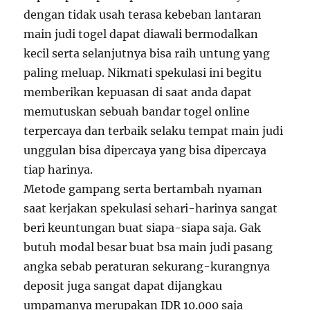
dengan tidak usah terasa kebeban lantaran
main judi togel dapat diawali bermodalkan
kecil serta selanjutnya bisa raih untung yang
paling meluap. Nikmati spekulasi ini begitu
memberikan kepuasan di saat anda dapat
memutuskan sebuah bandar togel online
terpercaya dan terbaik selaku tempat main judi
unggulan bisa dipercaya yang bisa dipercaya
tiap harinya.
Metode gampang serta bertambah nyaman
saat kerjakan spekulasi sehari-harinya sangat
beri keuntungan buat siapa-siapa saja. Gak
butuh modal besar buat bsa main judi pasang
angka sebab peraturan sekurang-kurangnya
deposit juga sangat dapat dijangkau
umpamanya merupakan IDR 10.000 saja