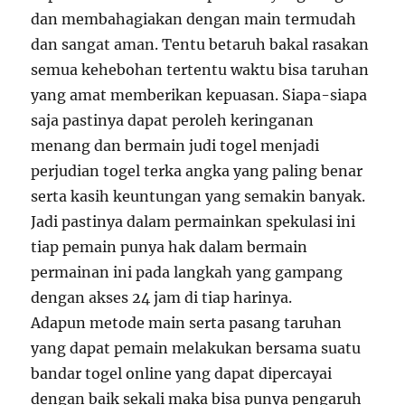
dan membahagiakan dengan main termudah
dan sangat aman. Tentu betaruh bakal rasakan
semua kehebohan tertentu waktu bisa taruhan
yang amat memberikan kepuasan. Siapa-siapa
saja pastinya dapat peroleh keringanan
menang dan bermain judi togel menjadi
perjudian togel terka angka yang paling benar
serta kasih keuntungan yang semakin banyak.
Jadi pastinya dalam permainkan spekulasi ini
tiap pemain punya hak dalam bermain
permainan ini pada langkah yang gampang
dengan akses 24 jam di tiap harinya.
Adapun metode main serta pasang taruhan
yang dapat pemain melakukan bersama suatu
bandar togel online yang dapat dipercayai
dengan baik sekali maka bisa punya pengaruh