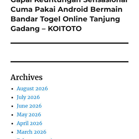
post:
Cuma Pakai Android Bermain
Bandar Togel Online Tanjung
Gadang – KOITOTO
Archives
August 2026
July 2026
June 2026
May 2026
April 2026
March 2026