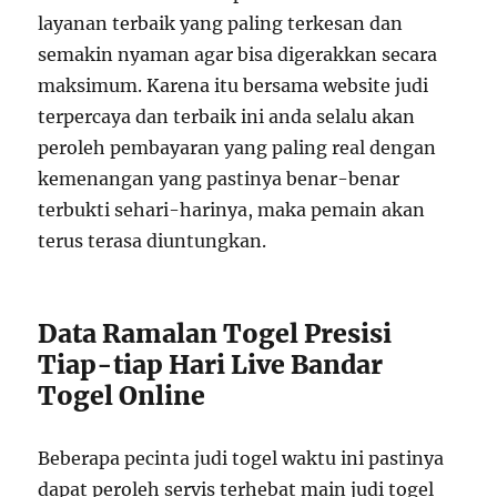
layanan terbaik yang paling terkesan dan
semakin nyaman agar bisa digerakkan secara
maksimum. Karena itu bersama website judi
terpercaya dan terbaik ini anda selalu akan
peroleh pembayaran yang paling real dengan
kemenangan yang pastinya benar-benar
terbukti sehari-harinya, maka pemain akan
terus terasa diuntungkan.
Data Ramalan Togel Presisi
Tiap-tiap Hari Live Bandar
Togel Online
Beberapa pecinta judi togel waktu ini pastinya
dapat peroleh servis terhebat main judi togel