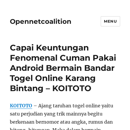
Opennetcoalition
MENU
Capai Keuntungan
Fenomenal Cuman Pakai
Android Bermain Bandar
Togel Online Karang
Bintang – KOITOTO
KOITOTO
– Ajang taruhan togel online yaitu
satu perjudian yang trik mainnya begitu
berkenaan bernomor atau angka, rumus dan