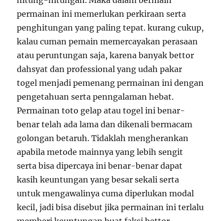
hitung-hitungan. Maka dalam bermain
permainan ini memerlukan perkiraan serta
penghitungan yang paling tepat. kurang cukup,
kalau cuman pemain memercayakan perasaan
atau peruntungan saja, karena banyak bettor
dahsyat dan professional yang udah pakar
togel menjadi pemenang permainan ini dengan
pengetahuan serta penngalaman hebat.
Permainan toto gelap atau togel ini benar-
benar telah ada lama dan dikenali bermacam
golongan betaruh. Tidaklah mengherankan
apabila metode mainnya yang lebih sengit
serta bisa dipercaya ini benar-benar dapat
kasih keuntungan yang besar sekali serta
untuk mengawalinya cuma diperlukan modal
kecil, jadi bisa disebut jika permainan ini terlalu