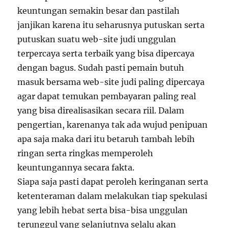
keuntungan semakin besar dan pastilah
janjikan karena itu seharusnya putuskan serta
putuskan suatu web-site judi unggulan
terpercaya serta terbaik yang bisa dipercaya
dengan bagus. Sudah pasti pemain butuh
masuk bersama web-site judi paling dipercaya
agar dapat temukan pembayaran paling real
yang bisa direalisasikan secara riil. Dalam
pengertian, karenanya tak ada wujud penipuan
apa saja maka dari itu betaruh tambah lebih
ringan serta ringkas memperoleh
keuntungannya secara fakta.
Siapa saja pasti dapat peroleh keringanan serta
ketenteraman dalam melakukan tiap spekulasi
yang lebih hebat serta bisa-bisa unggulan
terunggul yang selanjutnya selalu akan