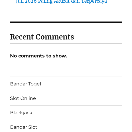
Juli 2026 Paling Akurat dan Terpercaya
Recent Comments
No comments to show.
Bandar Togel
Slot Online
Blackjack
Bandar Slot