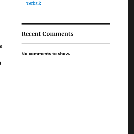
Terbaik
Recent Comments
a
No comments to show.
,
i