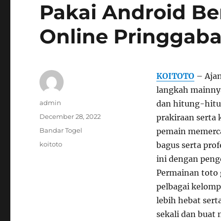
Pakai Android Be
Online Pringgab
KOITOTO
– Ajan
langkah mainny
Author
admin
dan hitung-hit
Posted
December 28, 2022
prakiraan serta 
on
Categories
Bandar Togel
pemain memercay
Tags
koitoto
bagus serta pro
ini dengan peng
Permainan toto g
pelbagai kelomp
lebih hebat sert
sekali dan buat 