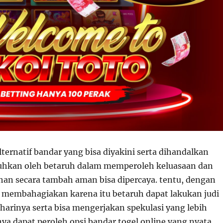
ternatif bandar yang bisa diyakini serta dihandalkan
uhkan oleh betaruh dalam memperoleh keluasaan dan
an secara tambah aman bisa dipercaya. tentu, dengan
membahagiakan karena itu betaruh dapat lakukan judi
 harinya serta bisa mengerjakan spekulasi yang lebih
ya dapat peroleh opsi bandar togel online yang nyata