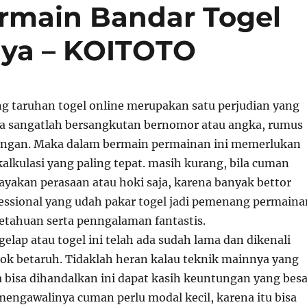
rmain Bandar Togel
aya – KOITOTO
g taruhan togel online merupakan satu perjudian yang
a sangatlah bersangkutan bernomor atau angka, rumus
ungan. Maka dalam bermain permainan ini memerlukan
kalkulasi yang paling tepat. masih kurang, bila cuman
akan perasaan atau hoki saja, karena banyak bettor
fessional yang udah pakar togel jadi pemenang permaina
etahuan serta penngalaman fantastis.
elap atau togel ini telah ada sudah lama dan dikenali
ok betaruh. Tidaklah heran kalau teknik mainnya yang
a bisa dihandalkan ini dapat kasih keuntungan yang besa
mengawalinya cuman perlu modal kecil, karena itu bisa