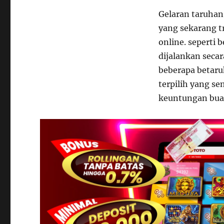
Gelaran taruhan
yang sekarang t
online. seperti 
dijalankan seca
beberapa betaru
terpilih yang s
keuntungan buat