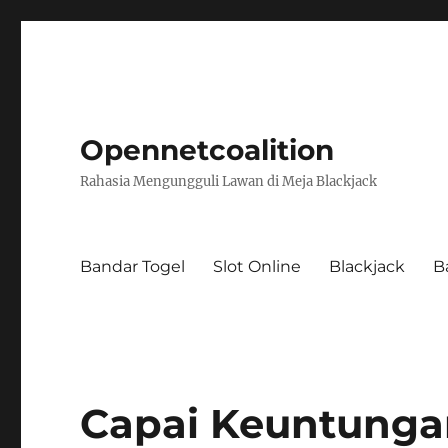
Opennetcoalition
Rahasia Mengungguli Lawan di Meja Blackjack
Bandar Togel
Slot Online
Blackjack
B
Capai Keuntung