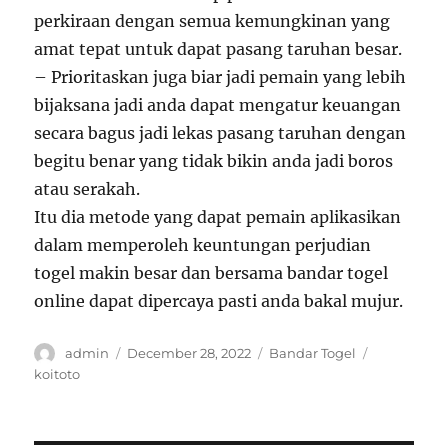
perkiraan dengan semua kemungkinan yang
amat tepat untuk dapat pasang taruhan besar.
– Prioritaskan juga biar jadi pemain yang lebih
bijaksana jadi anda dapat mengatur keuangan
secara bagus jadi lekas pasang taruhan dengan
begitu benar yang tidak bikin anda jadi boros
atau serakah.
Itu dia metode yang dapat pemain aplikasikan
dalam memperoleh keuntungan perjudian
togel makin besar dan bersama bandar togel
online dapat dipercaya pasti anda bakal mujur.
Author
Posted
Categories
Tags
admin
December 28, 2022
Bandar Togel
on
koitoto