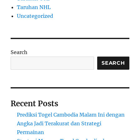
Taruhan NHL
Uncategorized
Search
SEARCH
Recent Posts
Prediksi Togel Cambodia Malam Ini dengan
Angka Jadi Terakurat dan Strategi
Permainan