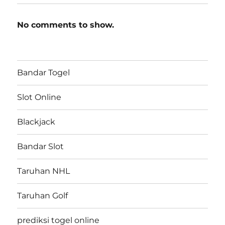
No comments to show.
Bandar Togel
Slot Online
Blackjack
Bandar Slot
Taruhan NHL
Taruhan Golf
prediksi togel online