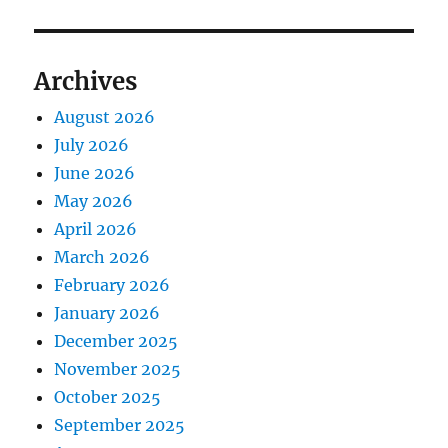
Archives
August 2026
July 2026
June 2026
May 2026
April 2026
March 2026
February 2026
January 2026
December 2025
November 2025
October 2025
September 2025