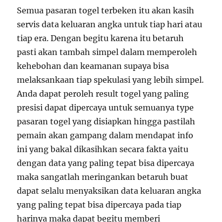
Semua pasaran togel terbeken itu akan kasih
servis data keluaran angka untuk tiap hari atau
tiap era. Dengan begitu karena itu betaruh
pasti akan tambah simpel dalam memperoleh
kehebohan dan keamanan supaya bisa
melaksankaan tiap spekulasi yang lebih simpel.
Anda dapat peroleh result togel yang paling
presisi dapat dipercaya untuk semuanya type
pasaran togel yang disiapkan hingga pastilah
pemain akan gampang dalam mendapat info
ini yang bakal dikasihkan secara fakta yaitu
dengan data yang paling tepat bisa dipercaya
maka sangatlah meringankan betaruh buat
dapat selalu menyaksikan data keluaran angka
yang paling tepat bisa dipercaya pada tiap
harinya maka dapat begitu memberi