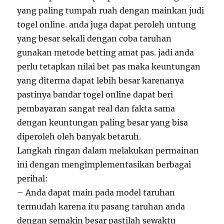
yang paling tumpah ruah dengan mainkan judi
togel online. anda juga dapat peroleh untung
yang besar sekali dengan coba taruhan
gunakan metode betting amat pas. jadi anda
perlu tetapkan nilai bet pas maka keuntungan
yang diterma dapat lebih besar karenanya
pastinya bandar togel online dapat beri
pembayaran sangat real dan fakta sama
dengan keuntungan paling besar yang bisa
diperoleh oleh banyak betaruh.
Langkah ringan dalam melakukan permainan
ini dengan mengimplementasikan berbagai
perihal:
– Anda dapat main pada model taruhan
termudah karena itu pasang taruhan anda
dengan semakin besar pastilah sewaktu