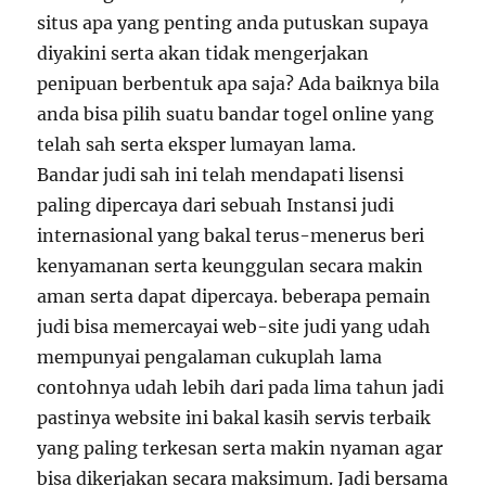
situs apa yang penting anda putuskan supaya
diyakini serta akan tidak mengerjakan
penipuan berbentuk apa saja? Ada baiknya bila
anda bisa pilih suatu bandar togel online yang
telah sah serta eksper lumayan lama.
Bandar judi sah ini telah mendapati lisensi
paling dipercaya dari sebuah Instansi judi
internasional yang bakal terus-menerus beri
kenyamanan serta keunggulan secara makin
aman serta dapat dipercaya. beberapa pemain
judi bisa memercayai web-site judi yang udah
mempunyai pengalaman cukuplah lama
contohnya udah lebih dari pada lima tahun jadi
pastinya website ini bakal kasih servis terbaik
yang paling terkesan serta makin nyaman agar
bisa dikerjakan secara maksimum. Jadi bersama