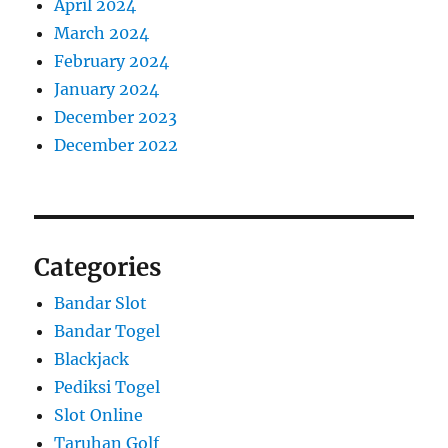
April 2024
March 2024
February 2024
January 2024
December 2023
December 2022
Categories
Bandar Slot
Bandar Togel
Blackjack
Pediksi Togel
Slot Online
Taruhan Golf