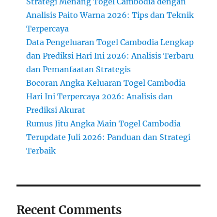
Strategi Menang Togel Cambodia dengan
Analisis Paito Warna 2026: Tips dan Teknik
Terpercaya
Data Pengeluaran Togel Cambodia Lengkap
dan Prediksi Hari Ini 2026: Analisis Terbaru
dan Pemanfaatan Strategis
Bocoran Angka Keluaran Togel Cambodia
Hari Ini Terpercaya 2026: Analisis dan
Prediksi Akurat
Rumus Jitu Angka Main Togel Cambodia
Terupdate Juli 2026: Panduan dan Strategi
Terbaik
Recent Comments