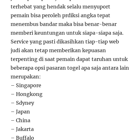
terhebat yang hendak selalu menyuport
pemain bisa peroleh prdiksi angka tepat
menembus bandar maka bisa benar-benar
memberi keuntungan untuk siapa-siapa saja.
Service yang pasti dikasihkan tiap-tiap web
judi akan tetap memberikan kepuasan
terpenting di saat pemain dapat taruhan untuk
beberapa opsi pasaran togel apa saja antara lain
merupakan:
– Singapore
– Hongkong
– Sdyney
– Japan
– China
– Jakarta
– Buffalo