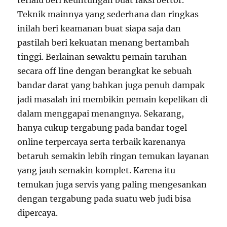
terlalu beri keuntungan buat faksi bettor.
Teknik mainnya yang sederhana dan ringkas
inilah beri keamanan buat siapa saja dan
pastilah beri kekuatan menang bertambah
tinggi. Berlainan sewaktu pemain taruhan
secara off line dengan berangkat ke sebuah
bandar darat yang bahkan juga penuh dampak
jadi masalah ini membikin pemain kepelikan di
dalam menggapai menangnya. Sekarang,
hanya cukup tergabung pada bandar togel
online terpercaya serta terbaik karenanya
betaruh semakin lebih ringan temukan layanan
yang jauh semakin komplet. Karena itu
temukan juga servis yang paling mengesankan
dengan tergabung pada suatu web judi bisa
dipercaya.