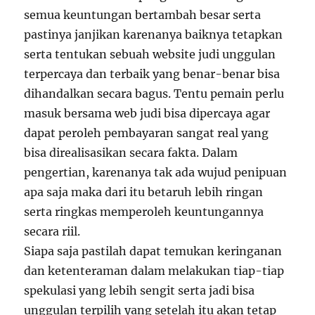
semua keuntungan bertambah besar serta
pastinya janjikan karenanya baiknya tetapkan
serta tentukan sebuah website judi unggulan
terpercaya dan terbaik yang benar-benar bisa
dihandalkan secara bagus. Tentu pemain perlu
masuk bersama web judi bisa dipercaya agar
dapat peroleh pembayaran sangat real yang
bisa direalisasikan secara fakta. Dalam
pengertian, karenanya tak ada wujud penipuan
apa saja maka dari itu betaruh lebih ringan
serta ringkas memperoleh keuntungannya
secara riil.
Siapa saja pastilah dapat temukan keringanan
dan ketenteraman dalam melakukan tiap-tiap
spekulasi yang lebih sengit serta jadi bisa
unggulan terpilih yang setelah itu akan tetap