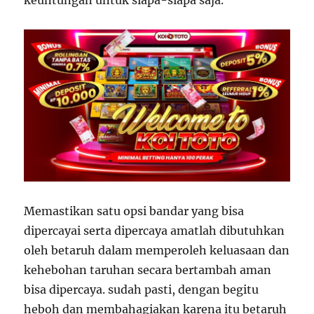
keuntungan untuk siapa-siapa saja.
Memastikan satu opsi bandar yang bisa
dipercayai serta dipercaya amatlah dibutuhkan
oleh betaruh dalam memperoleh keluasaan dan
kehebohan taruhan secara bertambah aman
bisa dipercaya. sudah pasti, dengan begitu
heboh dan membahagiakan karena itu betaruh