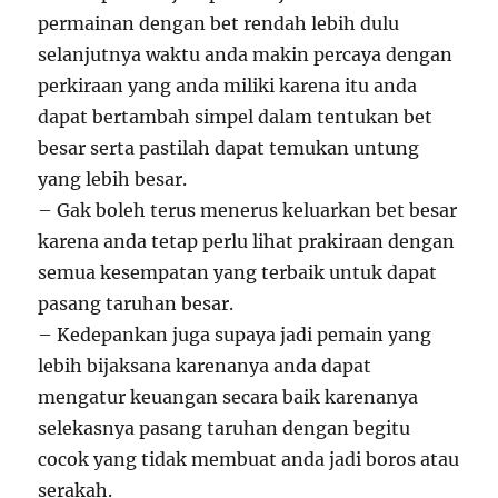
permainan dengan bet rendah lebih dulu
selanjutnya waktu anda makin percaya dengan
perkiraan yang anda miliki karena itu anda
dapat bertambah simpel dalam tentukan bet
besar serta pastilah dapat temukan untung
yang lebih besar.
– Gak boleh terus menerus keluarkan bet besar
karena anda tetap perlu lihat prakiraan dengan
semua kesempatan yang terbaik untuk dapat
pasang taruhan besar.
– Kedepankan juga supaya jadi pemain yang
lebih bijaksana karenanya anda dapat
mengatur keuangan secara baik karenanya
selekasnya pasang taruhan dengan begitu
cocok yang tidak membuat anda jadi boros atau
serakah.