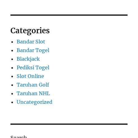
Categories
Bandar Slot
Bandar Togel
Blackjack
Pediksi Togel
Slot Online
Taruhan Golf
Taruhan NHL
Uncategorized
Search