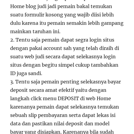
Home blog judi jadi pemain bakal temukan
suatu formulir kosong yang wajib diisi lebih
dulu karena itu pemain semakin lebih gampang
mainkan taruhan ini.
2. Tentu saja pemain dapat segra login situs
dengan pakai account sah yang telah diraih di
suatu web judi secara dapat selekasnya login
situs dengan begitu simpel cukup tambahkan
ID juga sandi.
3. Tentu saja pemain penting selekasnya bayar
deposit secara amat efektif yaitu dengan
langkah click menu DEPOSIT di web Home
karenanya pemain dapat selekasnya temukan
sebuah slip pembayaran serta dapat lekas isi
data dan pastikan nilai deposit dan model
bayar yang disiapkan. Karenanya bila sudah