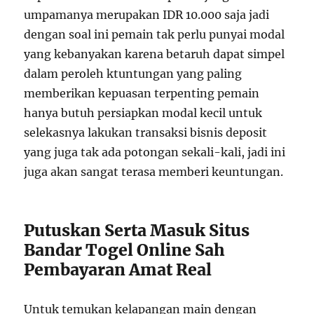
umpamanya merupakan IDR 10.000 saja jadi
dengan soal ini pemain tak perlu punyai modal
yang kebanyakan karena betaruh dapat simpel
dalam peroleh ktuntungan yang paling
memberikan kepuasan terpenting pemain
hanya butuh persiapkan modal kecil untuk
selekasnya lakukan transaksi bisnis deposit
yang juga tak ada potongan sekali-kali, jadi ini
juga akan sangat terasa memberi keuntungan.
Putuskan Serta Masuk Situs
Bandar Togel Online Sah
Pembayaran Amat Real
Untuk temukan kelapangan main dengan