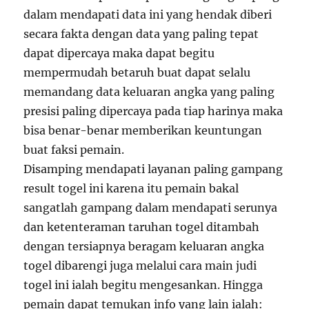
dalam mendapati data ini yang hendak diberi
secara fakta dengan data yang paling tepat
dapat dipercaya maka dapat begitu
mempermudah betaruh buat dapat selalu
memandang data keluaran angka yang paling
presisi paling dipercaya pada tiap harinya maka
bisa benar-benar memberikan keuntungan
buat faksi pemain.
Disamping mendapati layanan paling gampang
result togel ini karena itu pemain bakal
sangatlah gampang dalam mendapati serunya
dan ketenteraman taruhan togel ditambah
dengan tersiapnya beragam keluaran angka
togel dibarengi juga melalui cara main judi
togel ini ialah begitu mengesankan. Hingga
pemain dapat temukan info yang lain ialah: