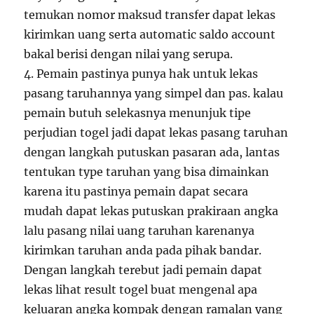
temukan nomor maksud transfer dapat lekas
kirimkan uang serta automatic saldo account
bakal berisi dengan nilai yang serupa.
4. Pemain pastinya punya hak untuk lekas
pasang taruhannya yang simpel dan pas. kalau
pemain butuh selekasnya menunjuk tipe
perjudian togel jadi dapat lekas pasang taruhan
dengan langkah putuskan pasaran ada, lantas
tentukan type taruhan yang bisa dimainkan
karena itu pastinya pemain dapat secara
mudah dapat lekas putuskan prakiraan angka
lalu pasang nilai uang taruhan karenanya
kirimkan taruhan anda pada pihak bandar.
Dengan langkah terebut jadi pemain dapat
lekas lihat result togel buat mengenal apa
keluaran angka kompak dengan ramalan yang