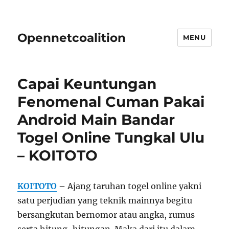
Opennetcoalition
MENU
Capai Keuntungan
Fenomenal Cuman Pakai
Android Main Bandar
Togel Online Tungkal Ulu
– KOITOTO
KOITOTO
– Ajang taruhan togel online yakni
satu perjudian yang teknik mainnya begitu
bersangkutan bernomor atau angka, rumus