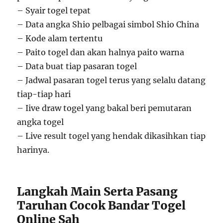
– Syair togel tepat
– Data angka Shio pelbagai simbol Shio China
– Kode alam tertentu
– Paito togel dan akan halnya paito warna
– Data buat tiap pasaran togel
– Jadwal pasaran togel terus yang selalu datang
tiap-tiap hari
– Iive draw togel yang bakal beri pemutaran
angka togel
– Live result togel yang hendak dikasihkan tiap
harinya.
Langkah Main Serta Pasang
Taruhan Cocok Bandar Togel
Online Sah