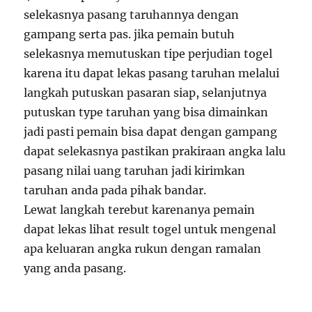
selekasnya pasang taruhannya dengan
gampang serta pas. jika pemain butuh
selekasnya memutuskan tipe perjudian togel
karena itu dapat lekas pasang taruhan melalui
langkah putuskan pasaran siap, selanjutnya
putuskan type taruhan yang bisa dimainkan
jadi pasti pemain bisa dapat dengan gampang
dapat selekasnya pastikan prakiraan angka lalu
pasang nilai uang taruhan jadi kirimkan
taruhan anda pada pihak bandar.
Lewat langkah terebut karenanya pemain
dapat lekas lihat result togel untuk mengenal
apa keluaran angka rukun dengan ramalan
yang anda pasang.