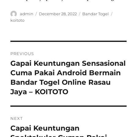
Author
Posted
Categories
Tags
admin
December 28, 2022
Bandar Togel
on
koitoto
Post
PREVIOUS
navigation
Gapai Keuntungan Sensasional
Previous
post:
Cuma Pakai Android Bermain
Bandar Togel Online Rasau
Jaya – KOITOTO
NEXT
Capai Keuntungan
Next
post: