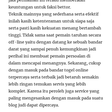
jika permainan ini terlalu memberikan
keuntungan untuk faksi bettor.
Teknik mainnya yang sederhana serta efektif
inilah kasih ketenteraman untuk siapa saja
serta pasti kasih kekuatan menang bertambah
tinggi. Tidak sama saat pemain taruhan secara
off-line yaitu dengan datang ke sebuah bandar
darat yang sampai penuh kemungkinan jadi
perihal ini membuat pemain persoalan di
dalam mencapai menangnya. Sekarang, cukup
dengan masuk pada bandar togel online
terpercaya serta terbaik jadi betaruh semakin
lebih ringan temukan servis yang lebih
komplet. Karena itu peroleh juga service yang
paling mengesankan dengan masuk pada suatu
blog judi dapat dipercaya.