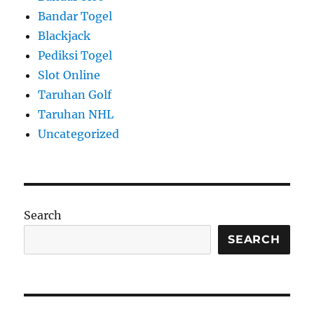
Bandar Togel
Blackjack
Pediksi Togel
Slot Online
Taruhan Golf
Taruhan NHL
Uncategorized
Search
SEARCH