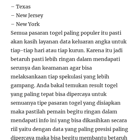
– Texas
– New Jersey
– New York
Semua pasaran togel paling populer itu pasti
akan kasih layanan data keluaran angka untuk
tiap-tiap hari atau tiap kurun. Karena itu jadi
betaruh pasti lebih ringan dalam mendapati
serunya dan keamanan agar bisa
melaksankaan tiap spekulasi yang lebih
gampang. Anda bakal temukan result togel
yang paling tepat bisa dipercaya untuk
semuanya tipe pasaran togel yang disiapkan
maka pastilah pemain begitu ringan dalam
mendapati info ini yang bisa dikasihkan secara
riil yaitu dengan data yang paling presisi paling
dipercaya maka bisa begitu membantu betaruh