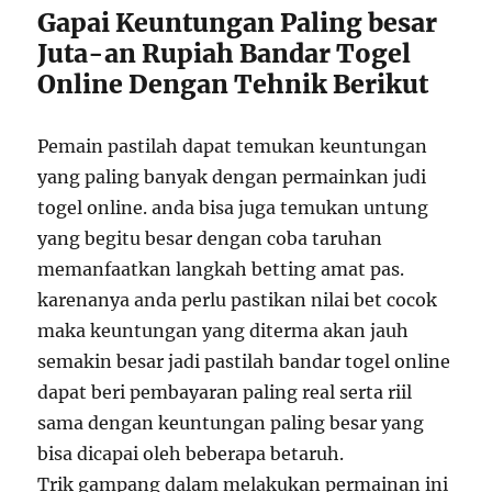
Gapai Keuntungan Paling besar
Juta-an Rupiah Bandar Togel
Online Dengan Tehnik Berikut
Pemain pastilah dapat temukan keuntungan
yang paling banyak dengan permainkan judi
togel online. anda bisa juga temukan untung
yang begitu besar dengan coba taruhan
memanfaatkan langkah betting amat pas.
karenanya anda perlu pastikan nilai bet cocok
maka keuntungan yang diterma akan jauh
semakin besar jadi pastilah bandar togel online
dapat beri pembayaran paling real serta riil
sama dengan keuntungan paling besar yang
bisa dicapai oleh beberapa betaruh.
Trik gampang dalam melakukan permainan ini