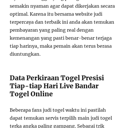
semakin nyaman agar dapat dikerjakan secara
optimal. Karena itu bersama website judi
terpercaya dan terbaik ini anda akan temukan
pembayaran yang paling real dengan
kemenangan yang pasti benar-benar terjaga
tiap harinya, maka pemain akan terus berasa
diuntungkan.
Data Perkiraan Togel Presisi
Tiap-tiap Hari Live Bandar
Togel Online
Beberapa fans judi togel waktu ini pastilah
dapat temukan servis terpilih main judi togel
terka angka paling gampang. Sebagai trik