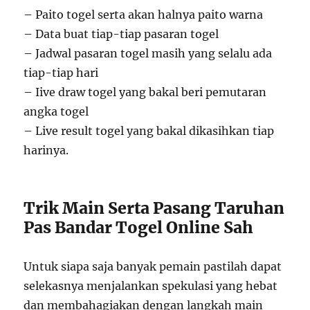
– Paito togel serta akan halnya paito warna
– Data buat tiap-tiap pasaran togel
– Jadwal pasaran togel masih yang selalu ada
tiap-tiap hari
– Iive draw togel yang bakal beri pemutaran
angka togel
– Live result togel yang bakal dikasihkan tiap
harinya.
Trik Main Serta Pasang Taruhan
Pas Bandar Togel Online Sah
Untuk siapa saja banyak pemain pastilah dapat
selekasnya menjalankan spekulasi yang hebat
dan membahagiakan dengan langkah main