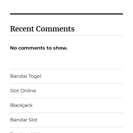
Recent Comments
No comments to show.
Bandar Togel
Slot Online
Blackjack
Bandar Slot