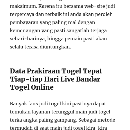
maksimum. Karena itu bersama web-site judi
terpercaya dan terbaik ini anda akan peroleh
pembayaran yang paling real dengan
kemenangan yang pasti sangatlah terjaga
sehari-harinya, hingga pemain pasti akan
selalu terasa diuntungkan.
Data Prakiraan Togel Tepat
Tiap-tiap Hari Live Bandar
Togel Online
Banyak fans judi togel kini pastinya dapat
temukan layanan terunggul main judi togel
terka angka paling gampang. Sebagai metode
termudah di saat main judi togel kira-kira