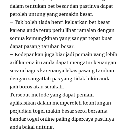
dalam tentukan bet besar dan pastinya dapat
peroleh untung yang semakin besar.
– Tak boleh tiada henti keluarkan bet besar
karena anda tetap perlu lihat ramalan dengan
semua kemungkinan yang sangat tepat buat
dapat pasang taruhan besar.
– Kedepankan juga biar jadi pemain yang lebih
arif karena itu anda dapat mengatur keuangan
secara bagus karenanya lekas pasang taruhan
dengan sangatlah pas yang tidak bikin anda
jadi boros atau serakah.
Tersebut metode yang dapat pemain
aplikasikan dalam memperoleh keuntungan
perjudian togel makin besar serta bersama
bandar togel online paling dipercaya pastinya
anda bakal untung.