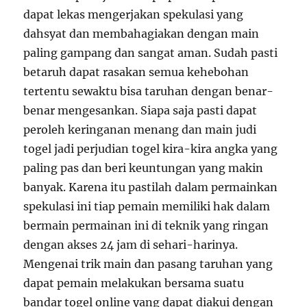
dapat lekas mengerjakan spekulasi yang
dahsyat dan membahagiakan dengan main
paling gampang dan sangat aman. Sudah pasti
betaruh dapat rasakan semua kehebohan
tertentu sewaktu bisa taruhan dengan benar-
benar mengesankan. Siapa saja pasti dapat
peroleh keringanan menang dan main judi
togel jadi perjudian togel kira-kira angka yang
paling pas dan beri keuntungan yang makin
banyak. Karena itu pastilah dalam permainkan
spekulasi ini tiap pemain memiliki hak dalam
bermain permainan ini di teknik yang ringan
dengan akses 24 jam di sehari-harinya.
Mengenai trik main dan pasang taruhan yang
dapat pemain melakukan bersama suatu
bandar togel online yang dapat diakui dengan