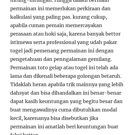
hitung-hitungan. Hingga dalam bermain
permainan ini memerlukan perkiraan dan
kalkulasi yang paling pas. kurang cukup,
apabila cuman pemain memercayakan
perasaan atau hoki saja, karena banyak bettor
istimewa serta professional yang udah pakar
togel jadi pemenang permainan ini dengan
pengetahuan dan penngalaman gemilang.
Permainan toto gelap atau togel ini telah ada
lama dan dikenali beberapa golongan betaruh.
Tidaklah heran apabila trik mainnya yang lebih
dahsyat dan bisa dihandalkan ini benar-benar
dapat kasih keuntungan yang begitu besar dan
buat mengawalinya cuma dibutuhkan modal
kecil, karenanya bisa disebutkan jika
permainan ini amatlah beri keuntungan buat