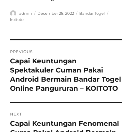
Author
Posted
Categories
Tags
admin
December 28, 2022
Bandar Togel
on
koitoto
Post
PREVIOUS
navigation
Capai Keuntungan
Previous
post:
Spektakuler Cuman Pakai
Android Bermain Bandar Togel
Online Pangururan – KOITOTO
NEXT
Capai Keuntungan Fenomenal
Next
post: