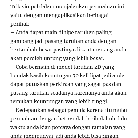
Trik simpel dalam menjalankan permainan ini
yaitu dengan mengaplikasikan berbagai
perihal:
– Anda dapat main di tipe taruhan paling
gampang jadi pasang taruhan anda dengan
bertambah besar pastinya di saat menang anda
akan peroleh untung yang lebih besar.
– Coba bermain di model taruhan 2D yang
hendak kasih keuntugan 70 kali lipat jadi anda
dapat putuskan perkiraan yang sagat pas dan
pasang taruhan seadanya karenanya anda akan
temukan keuntungan yang lebih tinggi.
– Kedepankan sebagai pemula karena itu mulai
permainan dengan bet rendah lebih dahulu lalu
waktu anda kian percaya dengan ramalan yang
anda mempunyai jadi anda lebih bisa ringan