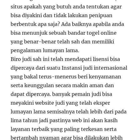
situs apakah yang butuh anda tentukan agar
bisa diyakini dan tidak lakukan penipuan
berbentuk apa saja? Ada baiknya apabila anda
bisa menunjuk sebuah bandar togel online
yang benar-benar telah sah dan memiliki
pengalaman lumayan lama.
Biro judi sah ini telah mendapati lisensi bisa
dipercaya dari suatu Instansi judi internasional
yang bakal terus-menerus beri kenyamanan
serta keunggulan secara makin aman dan
dapat dipercaya. banyak pemain judi bisa
meyakini website judi yang telah eksper
lumayan lama semisalnya telah lebih dari pada
lima tahun jadi pastinya web ini akan kasih
layanan terbaik yang paling terkesan serta
bertambah nyaman agar bisa dilakukan lebih