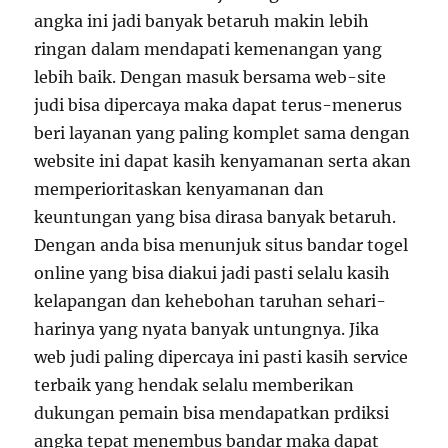
angka ini jadi banyak betaruh makin lebih
ringan dalam mendapati kemenangan yang
lebih baik. Dengan masuk bersama web-site
judi bisa dipercaya maka dapat terus-menerus
beri layanan yang paling komplet sama dengan
website ini dapat kasih kenyamanan serta akan
memperioritaskan kenyamanan dan
keuntungan yang bisa dirasa banyak betaruh.
Dengan anda bisa menunjuk situs bandar togel
online yang bisa diakui jadi pasti selalu kasih
kelapangan dan kehebohan taruhan sehari-
harinya yang nyata banyak untungnya. Jika
web judi paling dipercaya ini pasti kasih service
terbaik yang hendak selalu memberikan
dukungan pemain bisa mendapatkan prdiksi
angka tepat menembus bandar maka dapat