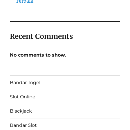
Terbaik
Recent Comments
No comments to show.
Bandar Togel
Slot Online
Blackjack
Bandar Slot