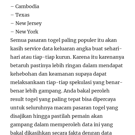
– Cambodia
– Texas
– New Jersey
– New York
Semua pasaran togel paling populer itu akan
kasih service data keluaran angka buat sehari-
hari atau tiap-tiap kurun. Karena itu karenanya
betaruh pastinya lebih ringan dalam mendapat
kehebohan dan keamanan supaya dapat
melaksankaan tiap-tiap spekulasi yang benar-
benar lebih gampang. Anda bakal peroleh
result togel yang paling tepat bisa dipercaya
untuk seluruhnya macam pasaran togel yang
disajikan hingga pastilah pemain akan
gampang dalam memperoleh data ini yang
bakal dikasihkan secara fakta dengan data