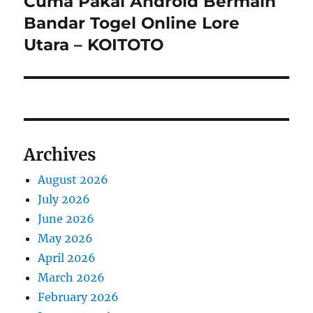
Cuma Pakai Android Bermain
Bandar Togel Online Lore
Utara – KOITOTO
Archives
August 2026
July 2026
June 2026
May 2026
April 2026
March 2026
February 2026