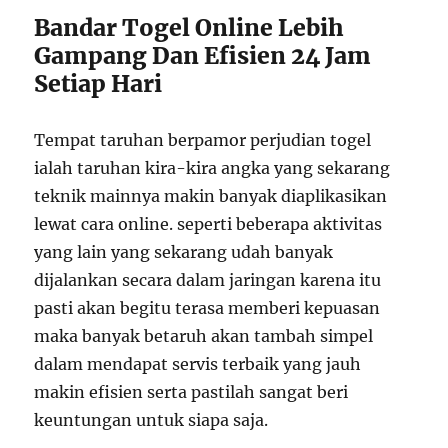
Bandar Togel Online Lebih
Gampang Dan Efisien 24 Jam
Setiap Hari
Tempat taruhan berpamor perjudian togel
ialah taruhan kira-kira angka yang sekarang
teknik mainnya makin banyak diaplikasikan
lewat cara online. seperti beberapa aktivitas
yang lain yang sekarang udah banyak
dijalankan secara dalam jaringan karena itu
pasti akan begitu terasa memberi kepuasan
maka banyak betaruh akan tambah simpel
dalam mendapat servis terbaik yang jauh
makin efisien serta pastilah sangat beri
keuntungan untuk siapa saja.