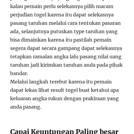
kalau pemain perlu selekasnya pilih macam
perjudian togel karena itu dapat selekasnya
pasang taruhan melalui cara tentukan pasaran
ada, selanjutnya putuskan type taruhan yang
bisa dimainkan karena itu pastilah pemain
segera dapat secara gampang dapat selekasnya
tetapkan ramalan angka lalu pasang nilai uang
taruhan jadi kirimkan taruhan anda pada pihak
bandar.
Melalui langkah terebut karena itu pemain
dapat lekas lihat result togel buat ketahui apa
keluaran angka rukun dengan prakiraan yang
anda pasang.
Capai Keuntungan Paling besar