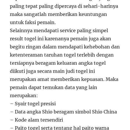
paling tepat paling dipercaya di sehari-harinya
maka sangatlah memberikan keuntungan
untuk faksi pemain.
Selainnya mendapati service paling simpel
result togel ini karenanya pemain juga akan
begitu ringan dalam mendapati kehebohan dan
ketenteraman taruhan togel terlebih dengan
tersiapnya beragam keluaran angka togel
diikuti juga secara main judi togel ini
merupakan amat memberikan kepuasan. Maka
pemain dapat temukan data yang lain
merupakan:
– Syair togel presisi
– Data angka Shio beragam simbol Shio China
– Kode alam tersendiri
– Paito togel serta tentang hal paito warna