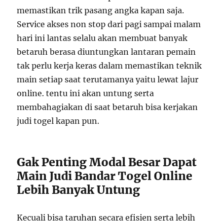
memastikan trik pasang angka kapan saja.
Service akses non stop dari pagi sampai malam
hari ini lantas selalu akan membuat banyak
betaruh berasa diuntungkan lantaran pemain
tak perlu kerja keras dalam memastikan teknik
main setiap saat terutamanya yaitu lewat lajur
online. tentu ini akan untung serta
membahagiakan di saat betaruh bisa kerjakan
judi togel kapan pun.
Gak Penting Modal Besar Dapat
Main Judi Bandar Togel Online
Lebih Banyak Untung
Kecuali bisa taruhan secara efisien serta lebih