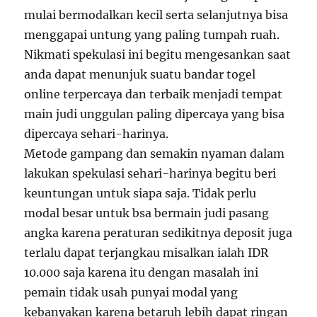
mulai bermodalkan kecil serta selanjutnya bisa
menggapai untung yang paling tumpah ruah.
Nikmati spekulasi ini begitu mengesankan saat
anda dapat menunjuk suatu bandar togel
online terpercaya dan terbaik menjadi tempat
main judi unggulan paling dipercaya yang bisa
dipercaya sehari-harinya.
Metode gampang dan semakin nyaman dalam
lakukan spekulasi sehari-harinya begitu beri
keuntungan untuk siapa saja. Tidak perlu
modal besar untuk bsa bermain judi pasang
angka karena peraturan sedikitnya deposit juga
terlalu dapat terjangkau misalkan ialah IDR
10.000 saja karena itu dengan masalah ini
pemain tidak usah punyai modal yang
kebanyakan karena betaruh lebih dapat ringan