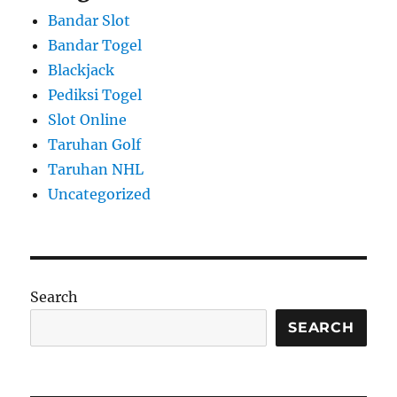
Bandar Slot
Bandar Togel
Blackjack
Pediksi Togel
Slot Online
Taruhan Golf
Taruhan NHL
Uncategorized
Search
SEARCH