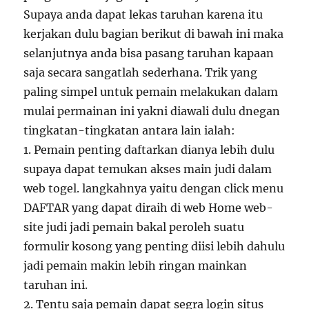
Supaya anda dapat lekas taruhan karena itu
kerjakan dulu bagian berikut di bawah ini maka
selanjutnya anda bisa pasang taruhan kapaan
saja secara sangatlah sederhana. Trik yang
paling simpel untuk pemain melakukan dalam
mulai permainan ini yakni diawali dulu dnegan
tingkatan-tingkatan antara lain ialah:
1. Pemain penting daftarkan dianya lebih dulu
supaya dapat temukan akses main judi dalam
web togel. langkahnya yaitu dengan click menu
DAFTAR yang dapat diraih di web Home web-
site judi jadi pemain bakal peroleh suatu
formulir kosong yang penting diisi lebih dahulu
jadi pemain makin lebih ringan mainkan
taruhan ini.
2. Tentu saja pemain dapat segra login situs