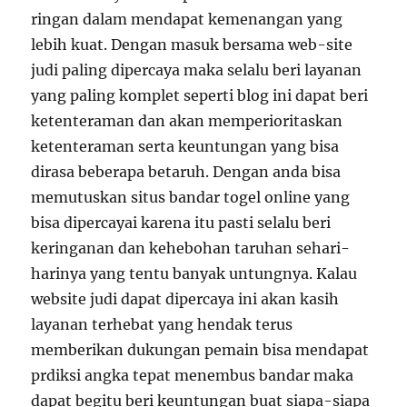
ringan dalam mendapat kemenangan yang
lebih kuat. Dengan masuk bersama web-site
judi paling dipercaya maka selalu beri layanan
yang paling komplet seperti blog ini dapat beri
ketenteraman dan akan memperioritaskan
ketenteraman serta keuntungan yang bisa
dirasa beberapa betaruh. Dengan anda bisa
memutuskan situs bandar togel online yang
bisa dipercayai karena itu pasti selalu beri
keringanan dan kehebohan taruhan sehari-
harinya yang tentu banyak untungnya. Kalau
website judi dapat dipercaya ini akan kasih
layanan terhebat yang hendak terus
memberikan dukungan pemain bisa mendapat
prdiksi angka tepat menembus bandar maka
dapat begitu beri keuntungan buat siapa-siapa