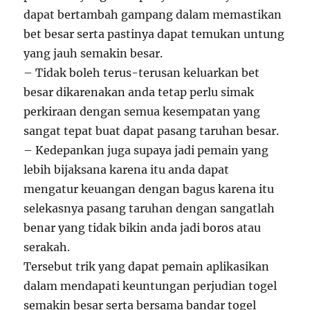
dapat bertambah gampang dalam memastikan
bet besar serta pastinya dapat temukan untung
yang jauh semakin besar.
– Tidak boleh terus-terusan keluarkan bet
besar dikarenakan anda tetap perlu simak
perkiraan dengan semua kesempatan yang
sangat tepat buat dapat pasang taruhan besar.
– Kedepankan juga supaya jadi pemain yang
lebih bijaksana karena itu anda dapat
mengatur keuangan dengan bagus karena itu
selekasnya pasang taruhan dengan sangatlah
benar yang tidak bikin anda jadi boros atau
serakah.
Tersebut trik yang dapat pemain aplikasikan
dalam mendapati keuntungan perjudian togel
semakin besar serta bersama bandar togel