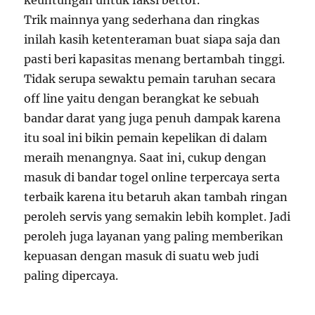
keuntungan untuk faksi bettor.
Trik mainnya yang sederhana dan ringkas
inilah kasih ketenteraman buat siapa saja dan
pasti beri kapasitas menang bertambah tinggi.
Tidak serupa sewaktu pemain taruhan secara
off line yaitu dengan berangkat ke sebuah
bandar darat yang juga penuh dampak karena
itu soal ini bikin pemain kepelikan di dalam
meraih menangnya. Saat ini, cukup dengan
masuk di bandar togel online terpercaya serta
terbaik karena itu betaruh akan tambah ringan
peroleh servis yang semakin lebih komplet. Jadi
peroleh juga layanan yang paling memberikan
kepuasan dengan masuk di suatu web judi
paling dipercaya.