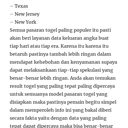
– Texas
– New Jersey
– New York
Semua pasaran togel paling populer itu pasti
akan beri layanan data keluaran angka buat
tiap hari atau tiap era. Karena itu karena itu
betaruh pastinya tambah lebih ringan dalam
mendapat kehebohan dan kenyamanan supaya
dapat melaksankaan tiap-tiap spekulasi yang
benar-benar lebih ringan. Anda akan temukan
result togel yang paling tepat paling dipercaya
untuk semuanya model pasaran togel yang
disiapkan maka pastinya pemain begitu simpel
dalam memperoleh info ini yang bakal diberi
secara fakta yaitu dengan data yang paling
tepat dapat dipercaya maka bisa benar-benar