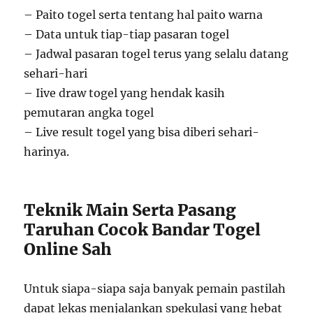
– Paito togel serta tentang hal paito warna
– Data untuk tiap-tiap pasaran togel
– Jadwal pasaran togel terus yang selalu datang
sehari-hari
– Iive draw togel yang hendak kasih
pemutaran angka togel
– Live result togel yang bisa diberi sehari-
harinya.
Teknik Main Serta Pasang
Taruhan Cocok Bandar Togel
Online Sah
Untuk siapa-siapa saja banyak pemain pastilah
dapat lekas menjalankan spekulasi yang hebat