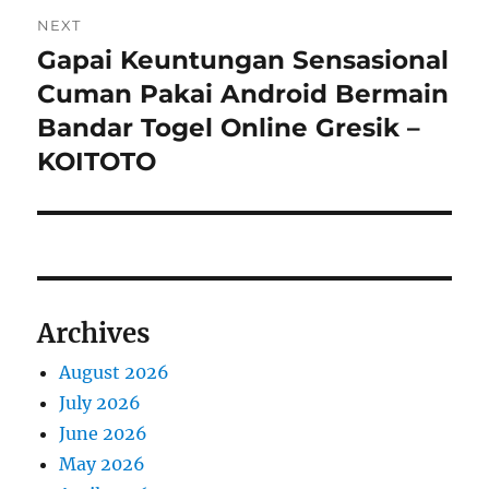
NEXT
Gapai Keuntungan Sensasional
Next
post:
Cuman Pakai Android Bermain
Bandar Togel Online Gresik –
KOITOTO
Archives
August 2026
July 2026
June 2026
May 2026