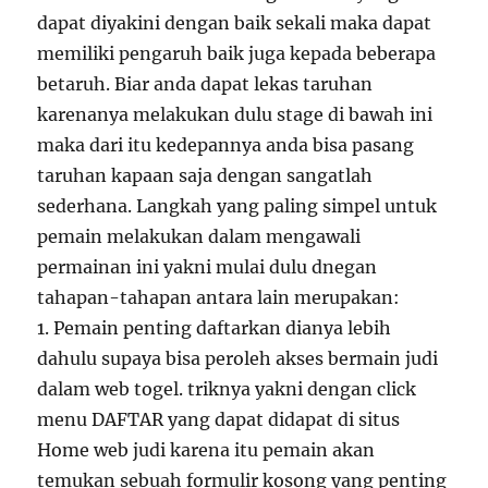
dapat diyakini dengan baik sekali maka dapat
memiliki pengaruh baik juga kepada beberapa
betaruh. Biar anda dapat lekas taruhan
karenanya melakukan dulu stage di bawah ini
maka dari itu kedepannya anda bisa pasang
taruhan kapaan saja dengan sangatlah
sederhana. Langkah yang paling simpel untuk
pemain melakukan dalam mengawali
permainan ini yakni mulai dulu dnegan
tahapan-tahapan antara lain merupakan:
1. Pemain penting daftarkan dianya lebih
dahulu supaya bisa peroleh akses bermain judi
dalam web togel. triknya yakni dengan click
menu DAFTAR yang dapat didapat di situs
Home web judi karena itu pemain akan
temukan sebuah formulir kosong yang penting