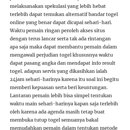
melaksanakan spekulasi yang lebih hebat
terlebih dapat temukan alternatif bandar togel
online yang benar dapat dicapai sehari-hari.
Waktu pemain ringan peroleh akses situs
dengan terus lancar serta tak ada rintangan
apa saja maka dapat membantu pemain dalam
mengawali perjudian togel khususnya waktu
dapat pasang angka dan mendapat info result
togel. adapun servis yang dikasihkan ialah
24jam sehari-harinya karena itu soal ini begitu
memberi kepuasan serta beri keuntungan.
Lantaran pemain lebih bisa simpel tentukan
waktu main sehari-harinya kapan saja terlebih
oleh karena ada agenda masih tetap buat
membuka tutup togel semuanya bakal
memudahkan pemain dalam tentukan metode