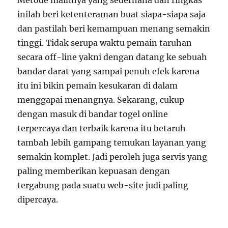
Metode mainnya yang sederhana dan ringkas
inilah beri ketenteraman buat siapa-siapa saja
dan pastilah beri kemampuan menang semakin
tinggi. Tidak serupa waktu pemain taruhan
secara off-line yakni dengan datang ke sebuah
bandar darat yang sampai penuh efek karena
itu ini bikin pemain kesukaran di dalam
menggapai menangnya. Sekarang, cukup
dengan masuk di bandar togel online
terpercaya dan terbaik karena itu betaruh
tambah lebih gampang temukan layanan yang
semakin komplet. Jadi peroleh juga servis yang
paling memberikan kepuasan dengan
tergabung pada suatu web-site judi paling
dipercaya.