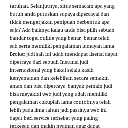
taruhan. Selanjutnya, situs semacam apa yang
butuh anda putuskan supaya dipercayai dan
tidak mengerjakan penipuan berbentuk apa
saja? Ada baiknya kalau anda bisa pilih sebuah
bandar togel online yang benar-benar telah
sah serta memiliki pengalaman lumayan lama.
Broker judi sah ini udah mendapat lisensi dapat
dipercaya dari sebuah Instansi judi
internasional yang bakal selalu kasih
kenyamanan dan kelebihan secara semakin
aman dan bisa dipercaya. banyak pemain judi
bisa meyakini web judi yang udah memiliki
pengalaman cukuplah lama contohnya telah
lebih pada lima tahun jadi pastinya web ini
dapat beri service terhebat yang paling
terkesan dan makin nyaman agar dapat