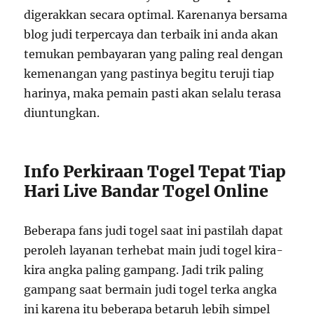
digerakkan secara optimal. Karenanya bersama
blog judi terpercaya dan terbaik ini anda akan
temukan pembayaran yang paling real dengan
kemenangan yang pastinya begitu teruji tiap
harinya, maka pemain pasti akan selalu terasa
diuntungkan.
Info Perkiraan Togel Tepat Tiap
Hari Live Bandar Togel Online
Beberapa fans judi togel saat ini pastilah dapat
peroleh layanan terhebat main judi togel kira-
kira angka paling gampang. Jadi trik paling
gampang saat bermain judi togel terka angka
ini karena itu beberapa betaruh lebih simpel