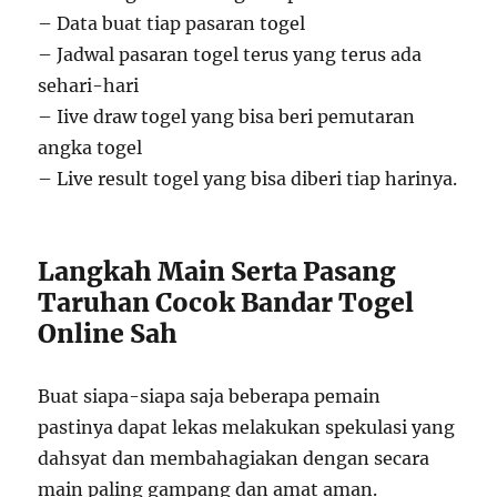
– Data buat tiap pasaran togel
– Jadwal pasaran togel terus yang terus ada
sehari-hari
– Iive draw togel yang bisa beri pemutaran
angka togel
– Live result togel yang bisa diberi tiap harinya.
Langkah Main Serta Pasang
Taruhan Cocok Bandar Togel
Online Sah
Buat siapa-siapa saja beberapa pemain
pastinya dapat lekas melakukan spekulasi yang
dahsyat dan membahagiakan dengan secara
main paling gampang dan amat aman.