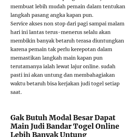
membuat lebih mudah pemain dalam tentukan
langkah pasang angka kapan pun.
Service akses non stop dari pagi sampai malam
hari ini lantas terus-menerus selalu akan
membikin banyak betaruh terasa diuntungkan
karena pemain tak perlu kerepotan dalam
memastikan langkah main kapan pun
terutamanya ialah lewat lajur online. sudah
pasti ini akan untung dan membahagiakan
waktu betaruh bisa kerjakan judi togel setiap
saat.
Gak Butuh Modal Besar Dapat
Main Judi Bandar Togel Online
Lebih Banyak Untung