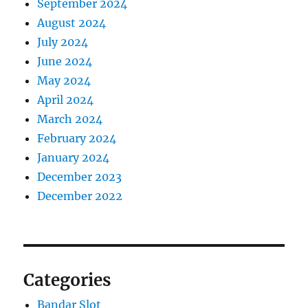
September 2024
August 2024
July 2024
June 2024
May 2024
April 2024
March 2024
February 2024
January 2024
December 2023
December 2022
Categories
Bandar Slot