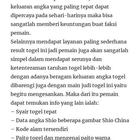
keluaran angka yang paling tepat dapat
dipercaya pada sehari-harinya maka bisa
sangatlah memberi keuntungan buat faksi
pemain.
Selainnya mendapat layanan paling sederhana
result togel ini jadi pemain juga akan sangatlah
simpel dalam mendapat serunya dan
ketenteraman taruhan togel lebih-lebih
dengan adanya beragam keluaran angka togel
dibarengi juga dengan main judi togel ini yaitu
begitu mengesankan. Maka dari itu pemain
dapat temukan info yang lain ialah:
– Syair togel tepat
– Data angka Shio beberapa gambar Shio China
– Kode alam tersendiri
– Paito togel dan mengenai paito warna