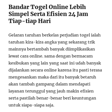
Bandar Togel Online Lebih
Simpel Serta Efisien 24 Jam
Tiap-tiap Hari
Gelaran taruhan berkelas perjudian togel ialah
taruhan kira-kira angka yang sekarang trik
mainnya bertambah banyak diimplikasikan
lewat cara online. sama dengan bermacam
kesibukan yang lain yang saat ini udah banyak
dijalankan secara online karena itu pasti terasa
mengesankan maka dari itu banyak betaruh
akan tambah gampang dalam mendapati
layanan terunggul yang jauh makin efisien
serta pastilah benar-benar beri keuntungan
untuk siapa-siapa saja.