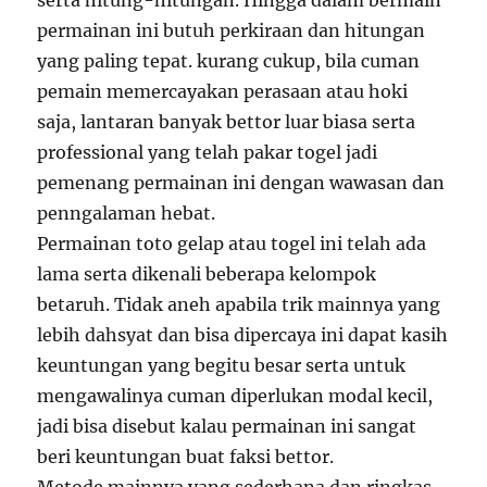
serta hitung-hitungan. Hingga dalam bermain
permainan ini butuh perkiraan dan hitungan
yang paling tepat. kurang cukup, bila cuman
pemain memercayakan perasaan atau hoki
saja, lantaran banyak bettor luar biasa serta
professional yang telah pakar togel jadi
pemenang permainan ini dengan wawasan dan
penngalaman hebat.
Permainan toto gelap atau togel ini telah ada
lama serta dikenali beberapa kelompok
betaruh. Tidak aneh apabila trik mainnya yang
lebih dahsyat dan bisa dipercaya ini dapat kasih
keuntungan yang begitu besar serta untuk
mengawalinya cuman diperlukan modal kecil,
jadi bisa disebut kalau permainan ini sangat
beri keuntungan buat faksi bettor.