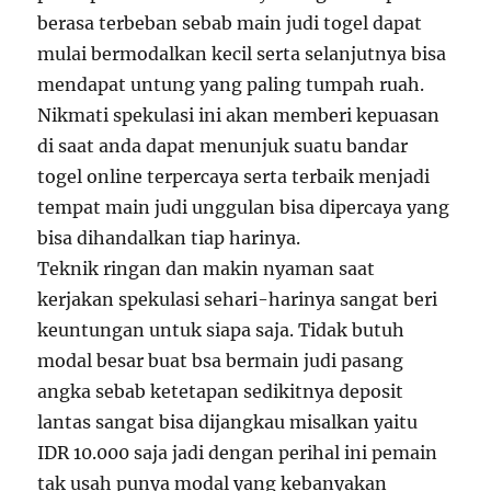
berasa terbeban sebab main judi togel dapat
mulai bermodalkan kecil serta selanjutnya bisa
mendapat untung yang paling tumpah ruah.
Nikmati spekulasi ini akan memberi kepuasan
di saat anda dapat menunjuk suatu bandar
togel online terpercaya serta terbaik menjadi
tempat main judi unggulan bisa dipercaya yang
bisa dihandalkan tiap harinya.
Teknik ringan dan makin nyaman saat
kerjakan spekulasi sehari-harinya sangat beri
keuntungan untuk siapa saja. Tidak butuh
modal besar buat bsa bermain judi pasang
angka sebab ketetapan sedikitnya deposit
lantas sangat bisa dijangkau misalkan yaitu
IDR 10.000 saja jadi dengan perihal ini pemain
tak usah punya modal yang kebanyakan