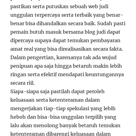
pastikan serta putuskan sebuah web judi
unggulan terpercaya serta terbaik yang benar-
benar bisa dihandalkan secara baik. Sudah pasti
pemain butuh masuk bersama blog judi dapat
dipercaya supaya dapat temukan pembayaran
amat real yang bisa direalisasikan secara fakta.
Dalam pengertian, karenanya tak ada wujud
penipuan apa saja hingga betaruh makin lebih
ringan serta efektif mendapati keuntungannya
secara riil.
Siapa-siapa saja pastilah dapat peroleh
keluasaan serta ketenteraman dalam
mengerjakan tiap-tiap spekulasi yang lebih
heboh dan bisa-bisa unggulan terpilih yang
lalu akan menolong banyak betaruh temukan
ketenteraman dibarengi keluasaan dalam