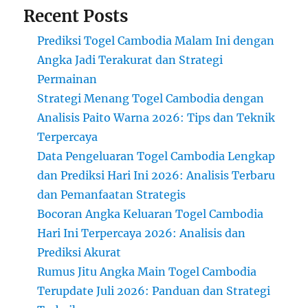
Recent Posts
Prediksi Togel Cambodia Malam Ini dengan
Angka Jadi Terakurat dan Strategi
Permainan
Strategi Menang Togel Cambodia dengan
Analisis Paito Warna 2026: Tips dan Teknik
Terpercaya
Data Pengeluaran Togel Cambodia Lengkap
dan Prediksi Hari Ini 2026: Analisis Terbaru
dan Pemanfaatan Strategis
Bocoran Angka Keluaran Togel Cambodia
Hari Ini Terpercaya 2026: Analisis dan
Prediksi Akurat
Rumus Jitu Angka Main Togel Cambodia
Terupdate Juli 2026: Panduan dan Strategi