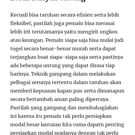
Kecuali bisa taruhan secara efisien serta lebih
fleksibel, pastilah juga pemain bisa merasai
lebih irit terutamanya yaitu mengirit ongkos
atau keungan. Pemain siapa saja bisa mulai judi
togel secara benar-benar murah serta dapat
terjangkau buat siapa-siapa saja serta pastinya
ada beberapa untung yang dapat dirasa tiap
harinya. Teknik gampang dalam melakukan
pelbagai serunya tertentu dalam taruhan akan
memberi kepuasan kapan pun serta dimanapun
secara bertambah aman paling dipercaya.
Pastilah yang gampang dan membahagiakan
ini karena itu pemain tak perlu persiapkan
modal besar lantaran kita cuma dapatn penting
persiapkan modal seadanya dengan tak perlu