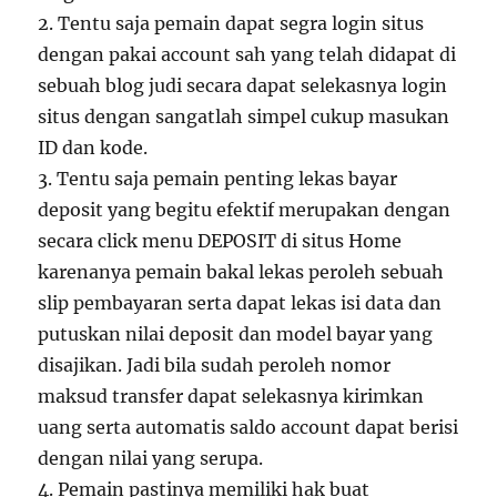
2. Tentu saja pemain dapat segra login situs
dengan pakai account sah yang telah didapat di
sebuah blog judi secara dapat selekasnya login
situs dengan sangatlah simpel cukup masukan
ID dan kode.
3. Tentu saja pemain penting lekas bayar
deposit yang begitu efektif merupakan dengan
secara click menu DEPOSIT di situs Home
karenanya pemain bakal lekas peroleh sebuah
slip pembayaran serta dapat lekas isi data dan
putuskan nilai deposit dan model bayar yang
disajikan. Jadi bila sudah peroleh nomor
maksud transfer dapat selekasnya kirimkan
uang serta automatis saldo account dapat berisi
dengan nilai yang serupa.
4. Pemain pastinya memiliki hak buat