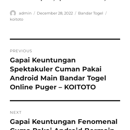
Author
Posted
Categories
Tags
admin
December 28, 2022
Bandar Togel
on
koitoto
Post
PREVIOUS
navigation
Gapai Keuntungan
Previous
post:
Spektakuler Cuman Pakai
Android Main Bandar Togel
Online Puger – KOITOTO
NEXT
Gapai Keuntungan Fenomenal
Next
post: