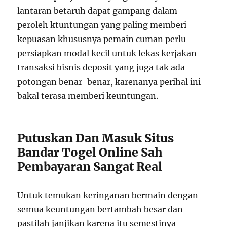
lantaran betaruh dapat gampang dalam
peroleh ktuntungan yang paling memberi
kepuasan khususnya pemain cuman perlu
persiapkan modal kecil untuk lekas kerjakan
transaksi bisnis deposit yang juga tak ada
potongan benar-benar, karenanya perihal ini
bakal terasa memberi keuntungan.
Putuskan Dan Masuk Situs
Bandar Togel Online Sah
Pembayaran Sangat Real
Untuk temukan keringanan bermain dengan
semua keuntungan bertambah besar dan
pastilah janjikan karena itu semestinya