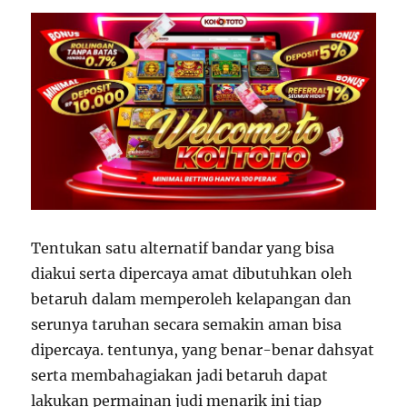
Tentukan satu alternatif bandar yang bisa
diakui serta dipercaya amat dibutuhkan oleh
betaruh dalam memperoleh kelapangan dan
serunya taruhan secara semakin aman bisa
dipercaya. tentunya, yang benar-benar dahsyat
serta membahagiakan jadi betaruh dapat
lakukan permainan judi menarik ini tiap