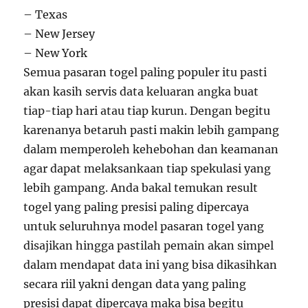
– Texas
– New Jersey
– New York
Semua pasaran togel paling populer itu pasti
akan kasih servis data keluaran angka buat
tiap-tiap hari atau tiap kurun. Dengan begitu
karenanya betaruh pasti makin lebih gampang
dalam memperoleh kehebohan dan keamanan
agar dapat melaksankaan tiap spekulasi yang
lebih gampang. Anda bakal temukan result
togel yang paling presisi paling dipercaya
untuk seluruhnya model pasaran togel yang
disajikan hingga pastilah pemain akan simpel
dalam mendapat data ini yang bisa dikasihkan
secara riil yakni dengan data yang paling
presisi dapat dipercaya maka bisa begitu