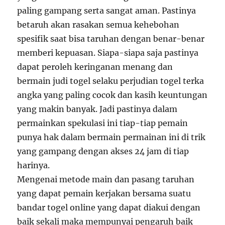
paling gampang serta sangat aman. Pastinya
betaruh akan rasakan semua kehebohan
spesifik saat bisa taruhan dengan benar-benar
memberi kepuasan. Siapa-siapa saja pastinya
dapat peroleh keringanan menang dan
bermain judi togel selaku perjudian togel terka
angka yang paling cocok dan kasih keuntungan
yang makin banyak. Jadi pastinya dalam
permainkan spekulasi ini tiap-tiap pemain
punya hak dalam bermain permainan ini di trik
yang gampang dengan akses 24 jam di tiap
harinya.
Mengenai metode main dan pasang taruhan
yang dapat pemain kerjakan bersama suatu
bandar togel online yang dapat diakui dengan
baik sekali maka mempunyai pengaruh baik