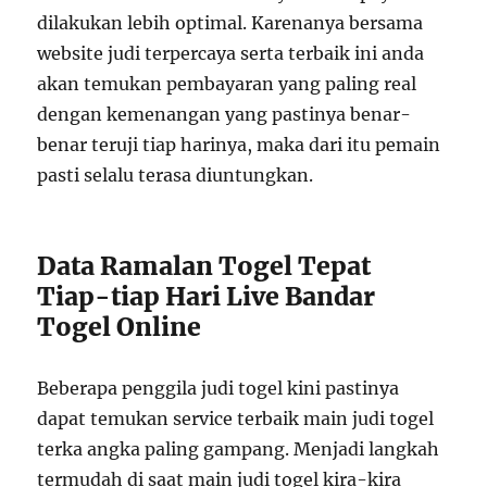
dilakukan lebih optimal. Karenanya bersama
website judi terpercaya serta terbaik ini anda
akan temukan pembayaran yang paling real
dengan kemenangan yang pastinya benar-
benar teruji tiap harinya, maka dari itu pemain
pasti selalu terasa diuntungkan.
Data Ramalan Togel Tepat
Tiap-tiap Hari Live Bandar
Togel Online
Beberapa penggila judi togel kini pastinya
dapat temukan service terbaik main judi togel
terka angka paling gampang. Menjadi langkah
termudah di saat main judi togel kira-kira