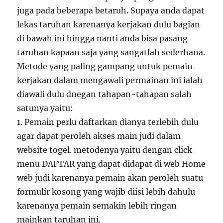
juga pada beberapa betaruh. Supaya anda dapat
lekas taruhan karenanya kerjakan dulu bagian
di bawah ini hingga nanti anda bisa pasang
taruhan kapaan saja yang sangatlah sederhana.
Metode yang paling gampang untuk pemain
kerjakan dalam mengawali permainan ini ialah
diawali dulu dnegan tahapan-tahapan salah
satunya yaitu:
1. Pemain perlu daftarkan dianya terlebih dulu
agar dapat peroleh akses main judi dalam
website togel. metodenya yaitu dengan click
menu DAFTAR yang dapat didapat di web Home
web judi karenanya pemain akan peroleh suatu
formulir kosong yang wajib diisi lebih dahulu
karenanya pemain semakin lebih ringan
mainkan taruhan ini.