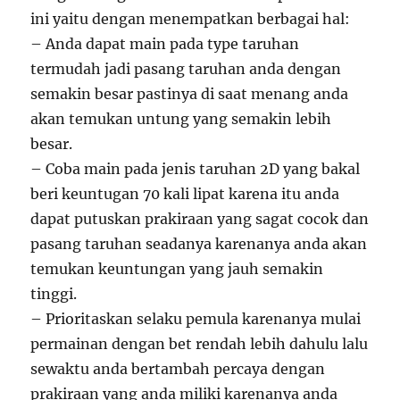
ini yaitu dengan menempatkan berbagai hal:
– Anda dapat main pada type taruhan
termudah jadi pasang taruhan anda dengan
semakin besar pastinya di saat menang anda
akan temukan untung yang semakin lebih
besar.
– Coba main pada jenis taruhan 2D yang bakal
beri keuntugan 70 kali lipat karena itu anda
dapat putuskan prakiraan yang sagat cocok dan
pasang taruhan seadanya karenanya anda akan
temukan keuntungan yang jauh semakin
tinggi.
– Prioritaskan selaku pemula karenanya mulai
permainan dengan bet rendah lebih dahulu lalu
sewaktu anda bertambah percaya dengan
prakiraan yang anda miliki karenanya anda