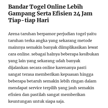
Bandar Togel Online Lebih
Gampang Serta Efisien 24 Jam
Tiap-tiap Hari
Arena taruhan berpamor perjudian togel yaitu
taruhan terka angka yang sekarang metode
mainnya semakin banyak diimplikasikan lewat
cara online. sebagai halnya beberapa kesibukan
yang lain yang sekarang udah banyak
dijalankan secara online karenanya pasti
sangat terasa memberikan kepuasan hingga
beberapa betaruh semakin lebih ringan dalam
mendapat service terpilih yang jauh semakin
efisien dan pastilah sangat memberikan
keuntungan untuk siapa saja.