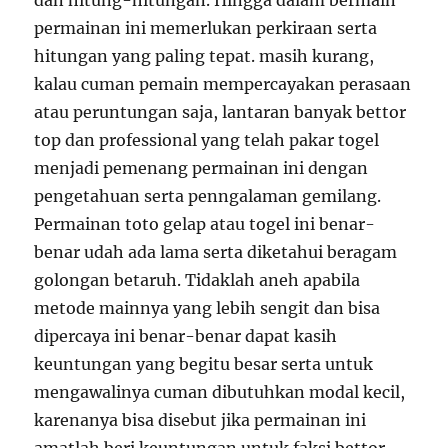
dan hitung-hitungan. Hingga dalam bermain
permainan ini memerlukan perkiraan serta
hitungan yang paling tepat. masih kurang,
kalau cuman pemain mempercayakan perasaan
atau peruntungan saja, lantaran banyak bettor
top dan professional yang telah pakar togel
menjadi pemenang permainan ini dengan
pengetahuan serta penngalaman gemilang.
Permainan toto gelap atau togel ini benar-
benar udah ada lama serta diketahui beragam
golongan betaruh. Tidaklah aneh apabila
metode mainnya yang lebih sengit dan bisa
dipercaya ini benar-benar dapat kasih
keuntungan yang begitu besar serta untuk
mengawalinya cuman dibutuhkan modal kecil,
karenanya bisa disebut jika permainan ini