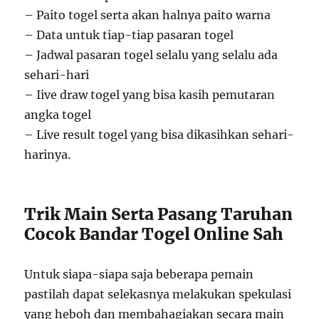
– Paito togel serta akan halnya paito warna
– Data untuk tiap-tiap pasaran togel
– Jadwal pasaran togel selalu yang selalu ada
sehari-hari
– Iive draw togel yang bisa kasih pemutaran
angka togel
– Live result togel yang bisa dikasihkan sehari-
harinya.
Trik Main Serta Pasang Taruhan
Cocok Bandar Togel Online Sah
Untuk siapa-siapa saja beberapa pemain
pastilah dapat selekasnya melakukan spekulasi
yang heboh dan membahagiakan secara main