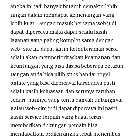
angka ini jadi banyak betaruh semakin lebih
ringan dalam mendapat kemenangan yang
lebih kuat. Dengan masuk bersama web judi
dapat dipercaya maka dapat selalu kasih
layanan yang paling komplet sama dengan
web-site ini dapat kasih ketenteraman serta
selalu akan memperioritaskan keamanan dan
keuntungan yang bisa dirasa beberapa betaruh.
Dengan anda bisa pilih situs bandar togel
online yang bisa dipercayai karenanya pasti
selalu kasih keluasaan dan serunya taruhan
sehari-harinya yang tentu banyak untungnya.
Kalau web-site judi dapat dipercaya ini pasti
kasih service terpilih yang bakal terus
memberikan dukungan pemain bisa
mendapatkan prdiksi angka tepat menembus