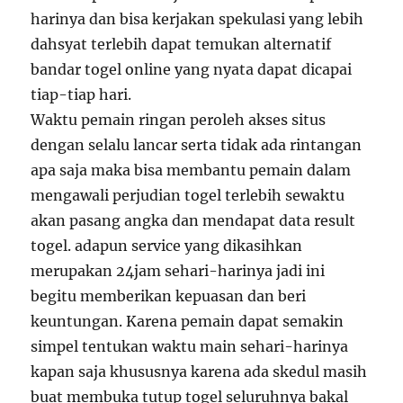
harinya dan bisa kerjakan spekulasi yang lebih
dahsyat terlebih dapat temukan alternatif
bandar togel online yang nyata dapat dicapai
tiap-tiap hari.
Waktu pemain ringan peroleh akses situs
dengan selalu lancar serta tidak ada rintangan
apa saja maka bisa membantu pemain dalam
mengawali perjudian togel terlebih sewaktu
akan pasang angka dan mendapat data result
togel. adapun service yang dikasihkan
merupakan 24jam sehari-harinya jadi ini
begitu memberikan kepuasan dan beri
keuntungan. Karena pemain dapat semakin
simpel tentukan waktu main sehari-harinya
kapan saja khususnya karena ada skedul masih
buat membuka tutup togel seluruhnya bakal