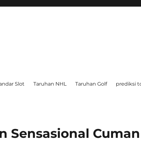
andar Slot
Taruhan NHL
Taruhan Golf
prediksi t
n Sensasional Cuman