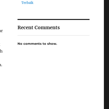
Terbaik
Recent Comments
ar
No comments to show.
k
ih
a.