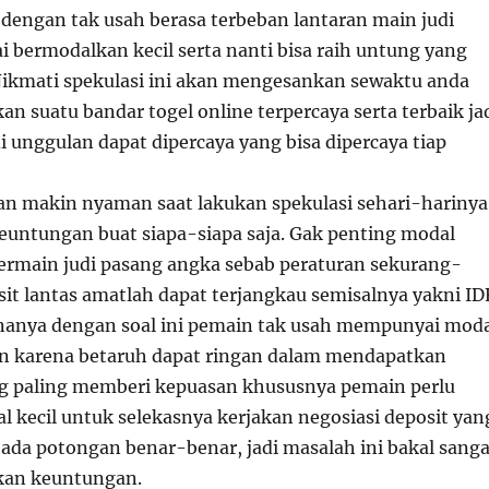
dengan tak usah berasa terbeban lantaran main judi
i bermodalkan kecil serta nanti bisa raih untung yang
Nikmati spekulasi ini akan mengesankan sewaktu anda
 suatu bandar togel online terpercaya serta terbaik ja
 unggulan dapat dipercaya yang bisa dipercaya tiap
an makin nyaman saat lakukan spekulasi sehari-harinya
untungan buat siapa-siapa saja. Gak penting modal
bermain judi pasang angka sebab peraturan sekurang-
it lantas amatlah dapat terjangkau semisalnya yakni ID
enanya dengan soal ini pemain tak usah mempunyai mod
n karena betaruh dapat ringan dalam mendapatkan
g paling memberi kepuasan khususnya pemain perlu
l kecil untuk selekasnya kerjakan negosiasi deposit yan
 ada potongan benar-benar, jadi masalah ini bakal sanga
kan keuntungan.