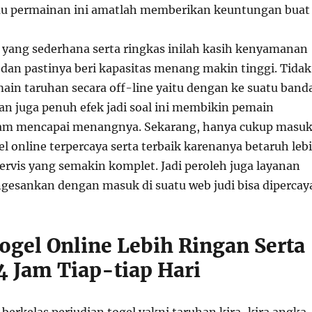
lau permainan ini amatlah memberikan keuntungan buat
yang sederhana serta ringkas inilah kasih kenyamanan
 dan pastinya beri kapasitas menang makin tinggi. Tidak
main taruhan secara off-line yaitu dengan ke suatu band
an juga penuh efek jadi soal ini membikin pemain
alam mencapai menangnya. Sekarang, hanya cukup masu
l online terpercaya serta terbaik karenanya betaruh leb
ervis yang semakin komplet. Jadi peroleh juga layanan
gesankan dengan masuk di suatu web judi bisa dipercay
ogel Online Lebih Ringan Serta
4 Jam Tiap-tiap Hari