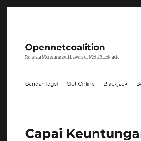
Opennetcoalition
Rahasia Mengungguli Lawan di Meja Blackjack
Bandar Togel
Slot Online
Blackjack
B
Capai Keuntunga