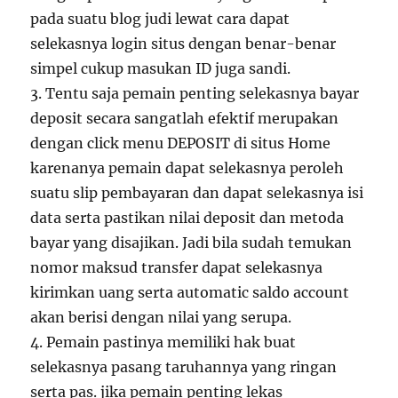
pada suatu blog judi lewat cara dapat
selekasnya login situs dengan benar-benar
simpel cukup masukan ID juga sandi.
3. Tentu saja pemain penting selekasnya bayar
deposit secara sangatlah efektif merupakan
dengan click menu DEPOSIT di situs Home
karenanya pemain dapat selekasnya peroleh
suatu slip pembayaran dan dapat selekasnya isi
data serta pastikan nilai deposit dan metoda
bayar yang disajikan. Jadi bila sudah temukan
nomor maksud transfer dapat selekasnya
kirimkan uang serta automatic saldo account
akan berisi dengan nilai yang serupa.
4. Pemain pastinya memiliki hak buat
selekasnya pasang taruhannya yang ringan
serta pas. jika pemain penting lekas