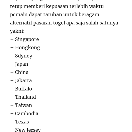
tetap memberi kepuasan terlebih waktu
pemain dapat taruhan untuk beragam
alternatif pasaran togel apa saja salah satunya
yakni:
– Singapore
– Hongkong
– Sdyney
– Japan
– China
– Jakarta
– Buffalo
– Thailand
– Taiwan
– Cambodia
– Texas
– New Jersey