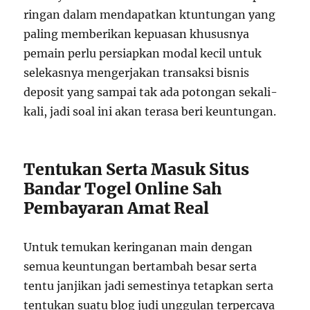
ringan dalam mendapatkan ktuntungan yang
paling memberikan kepuasan khususnya
pemain perlu persiapkan modal kecil untuk
selekasnya mengerjakan transaksi bisnis
deposit yang sampai tak ada potongan sekali-
kali, jadi soal ini akan terasa beri keuntungan.
Tentukan Serta Masuk Situs
Bandar Togel Online Sah
Pembayaran Amat Real
Untuk temukan keringanan main dengan
semua keuntungan bertambah besar serta
tentu janjikan jadi semestinya tetapkan serta
tentukan suatu blog judi unggulan terpercaya