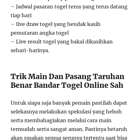
– Jadwal pasaran togel terus yang terus datang
tiap hari
– Iive draw togel yang hendak kasih
pemutaran angka togel
– Live result togel yang bakal dikasihkan
sehari-harinya.
Trik Main Dan Pasang Taruhan
Benar Bandar Togel Online Sah
Untuk siapa saja banyak pemain pastilah dapat
selekasnya melakukan spekulasi yang heboh
serta membahagiakan melalui cara main
termudah serta sangat aman. Pastinya betaruh
akan rasakan semua serunya tertentu saat bisa