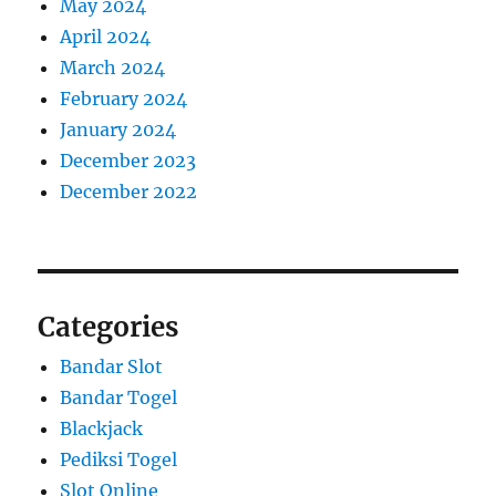
May 2024
April 2024
March 2024
February 2024
January 2024
December 2023
December 2022
Categories
Bandar Slot
Bandar Togel
Blackjack
Pediksi Togel
Slot Online