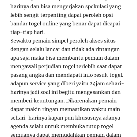
harinya dan bisa mengerjakan spekulasi yang
lebih sengit terpenting dapat peroleh opsi
bandar togel online yang benar dapat dicapai
tiap-tiap hari.
Sewaktu pemain simpel peroleh akses situs
dengan selalu lancar dan tidak ada rintangan
apa saja maka bisa membantu pemain dalam
mengawali perjudian togel terlebih saat dapat
pasang angka dan mendapati info result togel.
adapun service yang diberi yaitu 24jam sehari-
harinya jadi soal ini begitu mengesankan dan
memberi keuntungan. Dikarenakan pemain
dapat makin ringan memastikan waktu main
sehari-harinya kapan pun khususnya adanya
agenda selalu untuk membuka tutup togel
semuanya dapat memudahkan pemain dalam