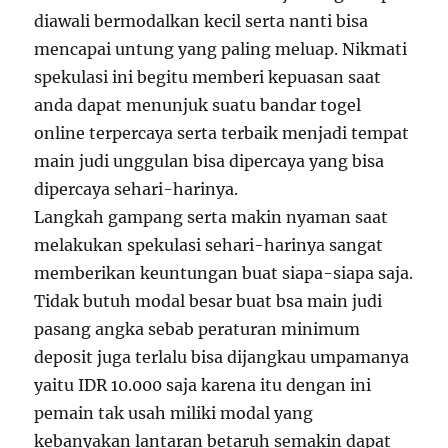
diawali bermodalkan kecil serta nanti bisa
mencapai untung yang paling meluap. Nikmati
spekulasi ini begitu memberi kepuasan saat
anda dapat menunjuk suatu bandar togel
online terpercaya serta terbaik menjadi tempat
main judi unggulan bisa dipercaya yang bisa
dipercaya sehari-harinya.
Langkah gampang serta makin nyaman saat
melakukan spekulasi sehari-harinya sangat
memberikan keuntungan buat siapa-siapa saja.
Tidak butuh modal besar buat bsa main judi
pasang angka sebab peraturan minimum
deposit juga terlalu bisa dijangkau umpamanya
yaitu IDR 10.000 saja karena itu dengan ini
pemain tak usah miliki modal yang
kebanyakan lantaran betaruh semakin dapat