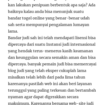
kan lakukan penipuan berbentuk apa saja? Ada
baiknya kalau anda bisa menunjuk suatu
bandar togel online yang benar-benar udah
sah serta mempunyai pengalaman lumayan
lama.
Bandar judi sah ini telah mendapati lisensi bisa
dipercaya dari suatu Instansi judi internasional
yang hendak terus-menerus kasih keamanan
dan keunggulan secara semakin aman dan bisa
dipercaya. banyak pemain judi bisa memercayai
blog judi yang telah eksper cukuplah lama
misalkan telah lebih dari pada lima tahun
karenanya pastilah web ini akan beri layanan
terunggul yang paling terkesan dan bertambah
nyaman agar dapat digerakkan secara
maksimum. Karenanya bersama web-site judi