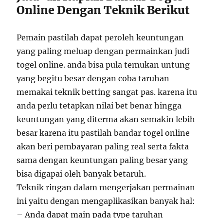
Online Dengan Teknik Berikut
Pemain pastilah dapat peroleh keuntungan
yang paling meluap dengan permainkan judi
togel online. anda bisa pula temukan untung
yang begitu besar dengan coba taruhan
memakai teknik betting sangat pas. karena itu
anda perlu tetapkan nilai bet benar hingga
keuntungan yang diterma akan semakin lebih
besar karena itu pastilah bandar togel online
akan beri pembayaran paling real serta fakta
sama dengan keuntungan paling besar yang
bisa digapai oleh banyak betaruh.
Teknik ringan dalam mengerjakan permainan
ini yaitu dengan mengaplikasikan banyak hal:
– Anda dapat main pada type taruhan