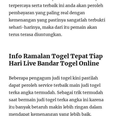
terpercaya serta terbaik ini anda akan peroleh
pembayaran yang paling real dengan
kemenangan yang pastinya sangatlah terbukti
sehari-harinya, maka dari itu pemain akan
terus terasa diuntungkan.
Info Ramalan Togel Tepat Tiap
Hari Live Bandar Togel Online
Beberapa pengagum judi togel kini pastilah
dapat peroleh service terbaik main judi togel
terka angka termudah. Sebagai trik termudah
saat bermain judi togel terka angka ini karena
itu banyak betaruh makin lebih ringan dalam
mendapat kemenangan yang lebih baik.