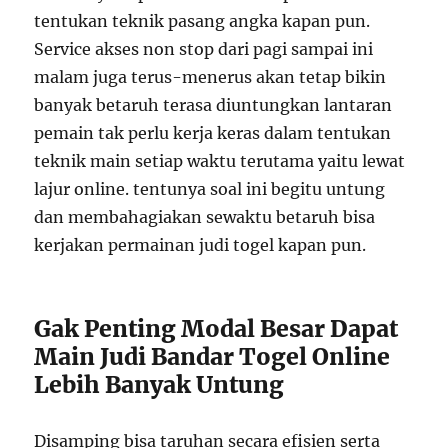
tentukan teknik pasang angka kapan pun.
Service akses non stop dari pagi sampai ini
malam juga terus-menerus akan tetap bikin
banyak betaruh terasa diuntungkan lantaran
pemain tak perlu kerja keras dalam tentukan
teknik main setiap waktu terutama yaitu lewat
lajur online. tentunya soal ini begitu untung
dan membahagiakan sewaktu betaruh bisa
kerjakan permainan judi togel kapan pun.
Gak Penting Modal Besar Dapat
Main Judi Bandar Togel Online
Lebih Banyak Untung
Disamping bisa taruhan secara efisien serta