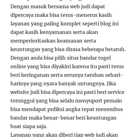
Dengan masuk bersama web judi dapat
dipercaya maka bisa terus-menerus kasih
layanan yang paling komplet seperti blog ini
dapat kasih kenyamanan serta akan
memperioritaskan keamanan serta
keuntungan yang bisa dirasa beberapa betaruh.
Dengan anda bisa pilih situs bandar togel
online yang bisa diyakini karena itu pasti terus
beri keringanan serta serunya taruhan sehari-
harinya yang nyata banyak untungnya. Jika
website judi bisa dipercaya ini pasti beri service
terunggul yang bisa selalu menyuport pemain
bisa mendapat prdiksi angka tepat menembus
bandar maka benar-benar beri keuntungan
buat siapa saja.
Layanan yang akan diberi tiap web judi akan