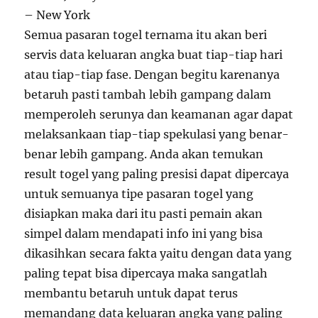
– New York
Semua pasaran togel ternama itu akan beri
servis data keluaran angka buat tiap-tiap hari
atau tiap-tiap fase. Dengan begitu karenanya
betaruh pasti tambah lebih gampang dalam
memperoleh serunya dan keamanan agar dapat
melaksankaan tiap-tiap spekulasi yang benar-
benar lebih gampang. Anda akan temukan
result togel yang paling presisi dapat dipercaya
untuk semuanya tipe pasaran togel yang
disiapkan maka dari itu pasti pemain akan
simpel dalam mendapati info ini yang bisa
dikasihkan secara fakta yaitu dengan data yang
paling tepat bisa dipercaya maka sangatlah
membantu betaruh untuk dapat terus
memandang data keluaran angka yang paling