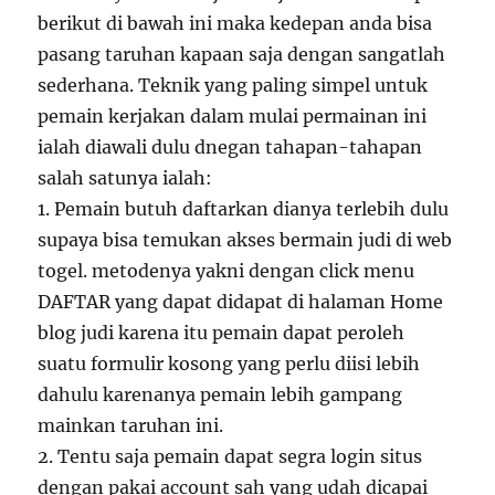
berikut di bawah ini maka kedepan anda bisa
pasang taruhan kapaan saja dengan sangatlah
sederhana. Teknik yang paling simpel untuk
pemain kerjakan dalam mulai permainan ini
ialah diawali dulu dnegan tahapan-tahapan
salah satunya ialah:
1. Pemain butuh daftarkan dianya terlebih dulu
supaya bisa temukan akses bermain judi di web
togel. metodenya yakni dengan click menu
DAFTAR yang dapat didapat di halaman Home
blog judi karena itu pemain dapat peroleh
suatu formulir kosong yang perlu diisi lebih
dahulu karenanya pemain lebih gampang
mainkan taruhan ini.
2. Tentu saja pemain dapat segra login situs
dengan pakai account sah yang udah dicapai