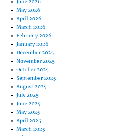
June 2026
May 2026
April 2026
March 2026
February 2026
January 2026
December 2025
November 2025
October 2025
September 2025
August 2025
July 2025
June 2025
May 2025
April 2025
March 2025