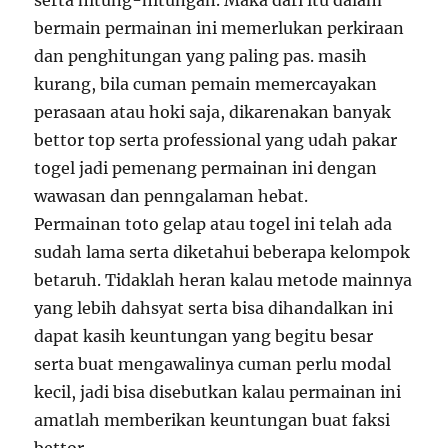
serta hitung-hitungan. Maka dari itu dalam
bermain permainan ini memerlukan perkiraan
dan penghitungan yang paling pas. masih
kurang, bila cuman pemain memercayakan
perasaan atau hoki saja, dikarenakan banyak
bettor top serta professional yang udah pakar
togel jadi pemenang permainan ini dengan
wawasan dan penngalaman hebat.
Permainan toto gelap atau togel ini telah ada
sudah lama serta diketahui beberapa kelompok
betaruh. Tidaklah heran kalau metode mainnya
yang lebih dahsyat serta bisa dihandalkan ini
dapat kasih keuntungan yang begitu besar
serta buat mengawalinya cuman perlu modal
kecil, jadi bisa disebutkan kalau permainan ini
amatlah memberikan keuntungan buat faksi