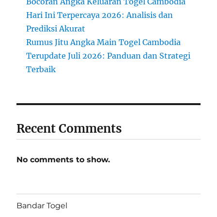
Bocoran Angka Keluaran Togel Cambodia
Hari Ini Terpercaya 2026: Analisis dan
Prediksi Akurat
Rumus Jitu Angka Main Togel Cambodia
Terupdate Juli 2026: Panduan dan Strategi
Terbaik
Recent Comments
No comments to show.
Bandar Togel