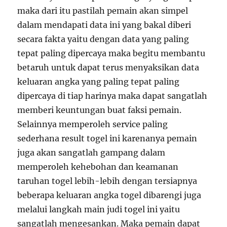
maka dari itu pastilah pemain akan simpel
dalam mendapati data ini yang bakal diberi
secara fakta yaitu dengan data yang paling
tepat paling dipercaya maka begitu membantu
betaruh untuk dapat terus menyaksikan data
keluaran angka yang paling tepat paling
dipercaya di tiap harinya maka dapat sangatlah
memberi keuntungan buat faksi pemain.
Selainnya memperoleh service paling
sederhana result togel ini karenanya pemain
juga akan sangatlah gampang dalam
memperoleh kehebohan dan keamanan
taruhan togel lebih-lebih dengan tersiapnya
beberapa keluaran angka togel dibarengi juga
melalui langkah main judi togel ini yaitu
sangatlah mengesankan. Maka pemain dapat