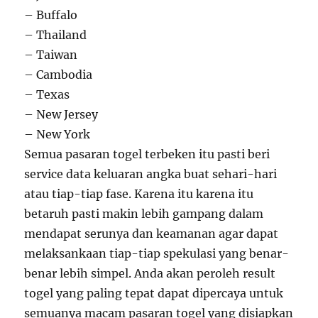
– Buffalo
– Thailand
– Taiwan
– Cambodia
– Texas
– New Jersey
– New York
Semua pasaran togel terbeken itu pasti beri
service data keluaran angka buat sehari-hari
atau tiap-tiap fase. Karena itu karena itu
betaruh pasti makin lebih gampang dalam
mendapat serunya dan keamanan agar dapat
melaksankaan tiap-tiap spekulasi yang benar-
benar lebih simpel. Anda akan peroleh result
togel yang paling tepat dapat dipercaya untuk
semuanya macam pasaran togel yang disiapkan