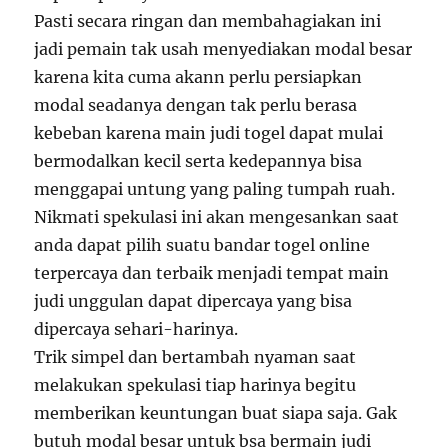
Pasti secara ringan dan membahagiakan ini
jadi pemain tak usah menyediakan modal besar
karena kita cuma akann perlu persiapkan
modal seadanya dengan tak perlu berasa
kebeban karena main judi togel dapat mulai
bermodalkan kecil serta kedepannya bisa
menggapai untung yang paling tumpah ruah.
Nikmati spekulasi ini akan mengesankan saat
anda dapat pilih suatu bandar togel online
terpercaya dan terbaik menjadi tempat main
judi unggulan dapat dipercaya yang bisa
dipercaya sehari-harinya.
Trik simpel dan bertambah nyaman saat
melakukan spekulasi tiap harinya begitu
memberikan keuntungan buat siapa saja. Gak
butuh modal besar untuk bsa bermain judi