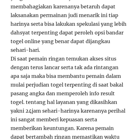
membahagiakan karenanya betaruh dapat
laksanakan permainan judi menarik ini tiap
harinya serta bisa lakukan spekulasi yang lebih
dahsyat terpenting dapat peroleh opsi bandar
togel online yang benar dapat dijangkau
sehari-hari.
Di saat pemain ringan temukan akses situs
dengan terus lancar serta tak ada rintangan
apa saja maka bisa membantu pemain dalam
mulai perjudian togel terpenting di saat bakal
pasang angka dan memperoleh info result
togel. tentang hal layanan yang dikasihkan
yakni 24jam sehari-harinya karenanya perihal
ini sangat memberi kepuasan serta
memberikan keuntungan. Karena pemain
dapat bertambah ringan memastikan waktu