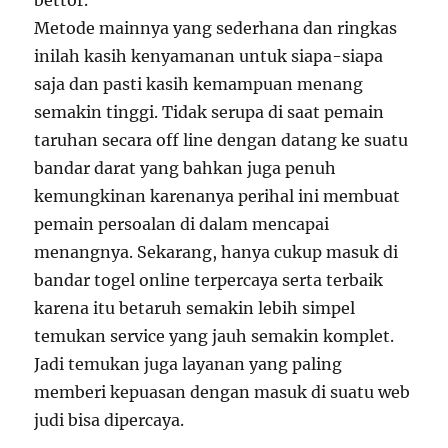
bettor.
Metode mainnya yang sederhana dan ringkas
inilah kasih kenyamanan untuk siapa-siapa
saja dan pasti kasih kemampuan menang
semakin tinggi. Tidak serupa di saat pemain
taruhan secara off line dengan datang ke suatu
bandar darat yang bahkan juga penuh
kemungkinan karenanya perihal ini membuat
pemain persoalan di dalam mencapai
menangnya. Sekarang, hanya cukup masuk di
bandar togel online terpercaya serta terbaik
karena itu betaruh semakin lebih simpel
temukan service yang jauh semakin komplet.
Jadi temukan juga layanan yang paling
memberi kepuasan dengan masuk di suatu web
judi bisa dipercaya.