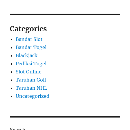
Categories
Bandar Slot
Bandar Togel
Blackjack
Pediksi Togel
Slot Online
Taruhan Golf
Taruhan NHL
Uncategorized
Search