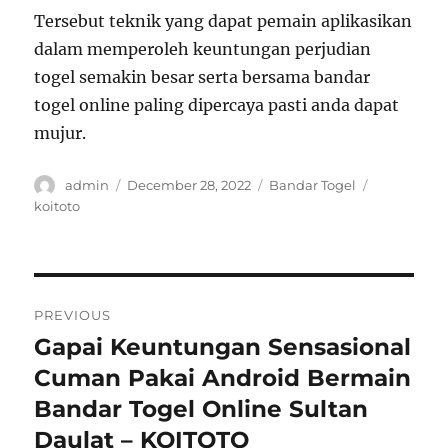
Tersebut teknik yang dapat pemain aplikasikan
dalam memperoleh keuntungan perjudian
togel semakin besar serta bersama bandar
togel online paling dipercaya pasti anda dapat
mujur.
Author
Posted
Categories
Tags
admin
December 28, 2022
Bandar Togel
on
koitoto
Post
PREVIOUS
navigation
Gapai Keuntungan Sensasional
Previous
post:
Cuman Pakai Android Bermain
Bandar Togel Online Sultan
Daulat – KOITOTO