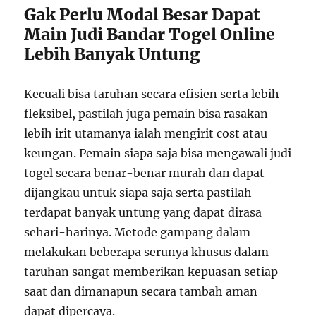
Gak Perlu Modal Besar Dapat
Main Judi Bandar Togel Online
Lebih Banyak Untung
Kecuali bisa taruhan secara efisien serta lebih
fleksibel, pastilah juga pemain bisa rasakan
lebih irit utamanya ialah mengirit cost atau
keungan. Pemain siapa saja bisa mengawali judi
togel secara benar-benar murah dan dapat
dijangkau untuk siapa saja serta pastilah
terdapat banyak untung yang dapat dirasa
sehari-harinya. Metode gampang dalam
melakukan beberapa serunya khusus dalam
taruhan sangat memberikan kepuasan setiap
saat dan dimanapun secara tambah aman
dapat dipercaya.