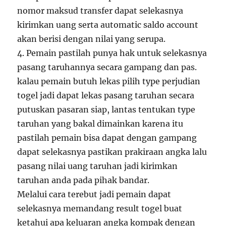
nomor maksud transfer dapat selekasnya
kirimkan uang serta automatic saldo account
akan berisi dengan nilai yang serupa.
4. Pemain pastilah punya hak untuk selekasnya
pasang taruhannya secara gampang dan pas.
kalau pemain butuh lekas pilih type perjudian
togel jadi dapat lekas pasang taruhan secara
putuskan pasaran siap, lantas tentukan type
taruhan yang bakal dimainkan karena itu
pastilah pemain bisa dapat dengan gampang
dapat selekasnya pastikan prakiraan angka lalu
pasang nilai uang taruhan jadi kirimkan
taruhan anda pada pihak bandar.
Melalui cara terebut jadi pemain dapat
selekasnya memandang result togel buat
ketahui apa keluaran angka kompak dengan