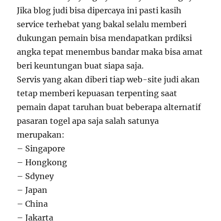
Jika blog judi bisa dipercaya ini pasti kasih
service terhebat yang bakal selalu memberi
dukungan pemain bisa mendapatkan prdiksi
angka tepat menembus bandar maka bisa amat
beri keuntungan buat siapa saja.
Servis yang akan diberi tiap web-site judi akan
tetap memberi kepuasan terpenting saat
pemain dapat taruhan buat beberapa alternatif
pasaran togel apa saja salah satunya
merupakan:
– Singapore
– Hongkong
– Sdyney
– Japan
– China
– Jakarta