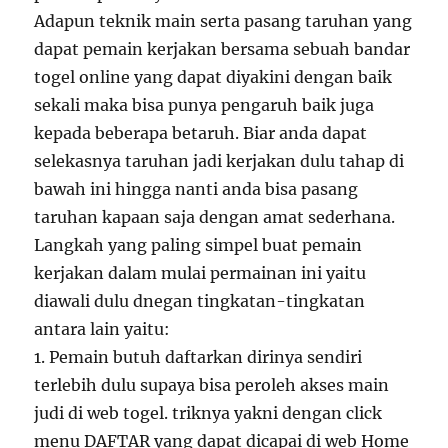
Adapun teknik main serta pasang taruhan yang
dapat pemain kerjakan bersama sebuah bandar
togel online yang dapat diyakini dengan baik
sekali maka bisa punya pengaruh baik juga
kepada beberapa betaruh. Biar anda dapat
selekasnya taruhan jadi kerjakan dulu tahap di
bawah ini hingga nanti anda bisa pasang
taruhan kapaan saja dengan amat sederhana.
Langkah yang paling simpel buat pemain
kerjakan dalam mulai permainan ini yaitu
diawali dulu dnegan tingkatan-tingkatan
antara lain yaitu:
1. Pemain butuh daftarkan dirinya sendiri
terlebih dulu supaya bisa peroleh akses main
judi di web togel. triknya yakni dengan click
menu DAFTAR yang dapat dicapai di web Home