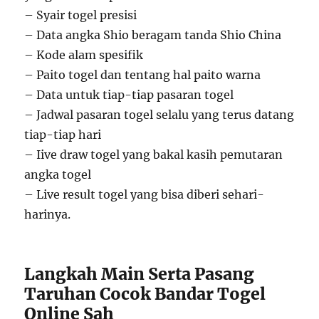
– Syair togel presisi
– Data angka Shio beragam tanda Shio China
– Kode alam spesifik
– Paito togel dan tentang hal paito warna
– Data untuk tiap-tiap pasaran togel
– Jadwal pasaran togel selalu yang terus datang
tiap-tiap hari
– Iive draw togel yang bakal kasih pemutaran
angka togel
– Live result togel yang bisa diberi sehari-
harinya.
Langkah Main Serta Pasang
Taruhan Cocok Bandar Togel
Online Sah