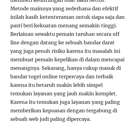
memberi keuntungan buat faksi bettor.
Metode mainnya yang sederhana dan efektif
inilah kasih ketenteraman untuk siapa saja dan
pasti beri kekuatan menang semakin tinggi.
Berlainan sewaktu pemain taruhan secara off
line dengan datang ke sebuah bandar darat
yang juga penuh risiko karena itu masalah ini
membuat pemain kepelikan di dalam mencapai
menangnya. Sekarang, hanya cukup masuk di
bandar togel online terpercaya dan terbaik
karena itu betaruh makin lebih simpel
temukan layanan yang jauh makin komplet.
Karena itu temukan juga layanan yang paling
memberikan kepuasan dengan tergabung di
sebuah web judi paling dipercaya.