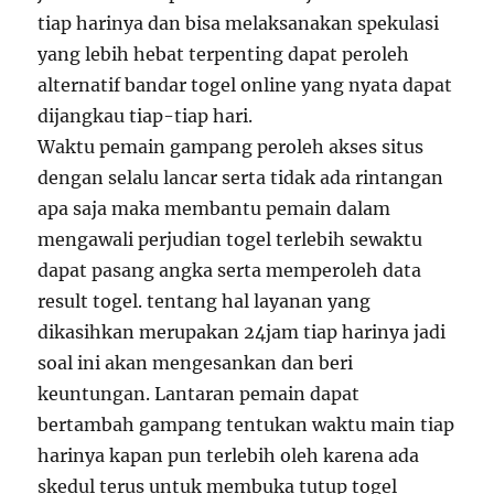
tiap harinya dan bisa melaksanakan spekulasi
yang lebih hebat terpenting dapat peroleh
alternatif bandar togel online yang nyata dapat
dijangkau tiap-tiap hari.
Waktu pemain gampang peroleh akses situs
dengan selalu lancar serta tidak ada rintangan
apa saja maka membantu pemain dalam
mengawali perjudian togel terlebih sewaktu
dapat pasang angka serta memperoleh data
result togel. tentang hal layanan yang
dikasihkan merupakan 24jam tiap harinya jadi
soal ini akan mengesankan dan beri
keuntungan. Lantaran pemain dapat
bertambah gampang tentukan waktu main tiap
harinya kapan pun terlebih oleh karena ada
skedul terus untuk membuka tutup togel