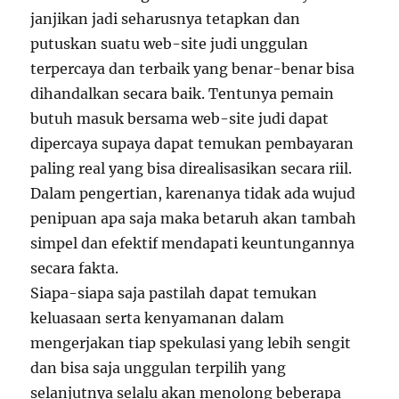
janjikan jadi seharusnya tetapkan dan
putuskan suatu web-site judi unggulan
terpercaya dan terbaik yang benar-benar bisa
dihandalkan secara baik. Tentunya pemain
butuh masuk bersama web-site judi dapat
dipercaya supaya dapat temukan pembayaran
paling real yang bisa direalisasikan secara riil.
Dalam pengertian, karenanya tidak ada wujud
penipuan apa saja maka betaruh akan tambah
simpel dan efektif mendapati keuntungannya
secara fakta.
Siapa-siapa saja pastilah dapat temukan
keluasaan serta kenyamanan dalam
mengerjakan tiap spekulasi yang lebih sengit
dan bisa saja unggulan terpilih yang
selanjutnya selalu akan menolong beberapa