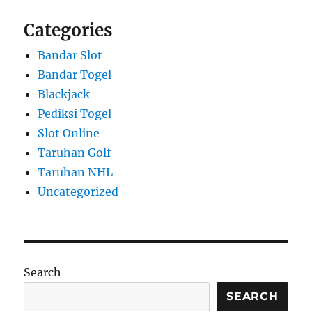
Categories
Bandar Slot
Bandar Togel
Blackjack
Pediksi Togel
Slot Online
Taruhan Golf
Taruhan NHL
Uncategorized
Search
SEARCH