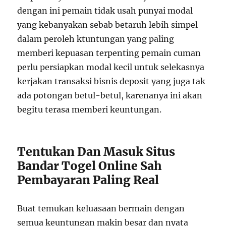
dengan ini pemain tidak usah punyai modal
yang kebanyakan sebab betaruh lebih simpel
dalam peroleh ktuntungan yang paling
memberi kepuasan terpenting pemain cuman
perlu persiapkan modal kecil untuk selekasnya
kerjakan transaksi bisnis deposit yang juga tak
ada potongan betul-betul, karenanya ini akan
begitu terasa memberi keuntungan.
Tentukan Dan Masuk Situs
Bandar Togel Online Sah
Pembayaran Paling Real
Buat temukan keluasaan bermain dengan
semua keuntungan makin besar dan nyata