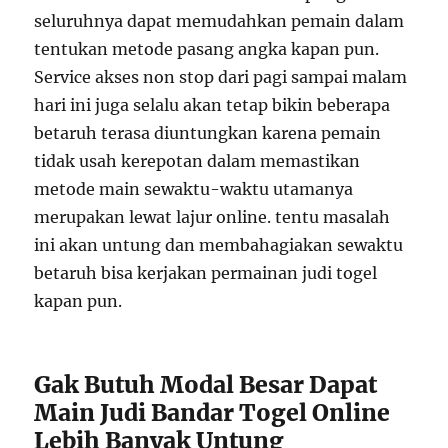
seluruhnya dapat memudahkan pemain dalam
tentukan metode pasang angka kapan pun.
Service akses non stop dari pagi sampai malam
hari ini juga selalu akan tetap bikin beberapa
betaruh terasa diuntungkan karena pemain
tidak usah kerepotan dalam memastikan
metode main sewaktu-waktu utamanya
merupakan lewat lajur online. tentu masalah
ini akan untung dan membahagiakan sewaktu
betaruh bisa kerjakan permainan judi togel
kapan pun.
Gak Butuh Modal Besar Dapat
Main Judi Bandar Togel Online
Lebih Banyak Untung