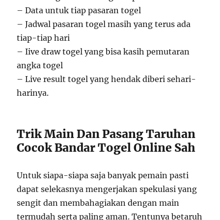
– Data untuk tiap pasaran togel
– Jadwal pasaran togel masih yang terus ada
tiap-tiap hari
– Iive draw togel yang bisa kasih pemutaran
angka togel
– Live result togel yang hendak diberi sehari-
harinya.
Trik Main Dan Pasang Taruhan
Cocok Bandar Togel Online Sah
Untuk siapa-siapa saja banyak pemain pasti
dapat selekasnya mengerjakan spekulasi yang
sengit dan membahagiakan dengan main
termudah serta paling aman. Tentunya betaruh