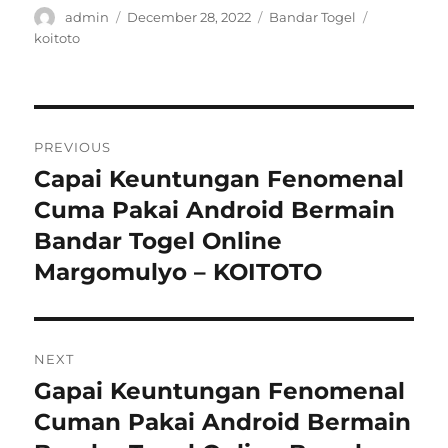
Author
Posted
Categories
Tags
admin
December 28, 2022
Bandar Togel
on
koitoto
Post
PREVIOUS
navigation
Capai Keuntungan Fenomenal
Previous
post:
Cuma Pakai Android Bermain
Bandar Togel Online
Margomulyo – KOITOTO
NEXT
Gapai Keuntungan Fenomenal
Next
post:
Cuman Pakai Android Bermain