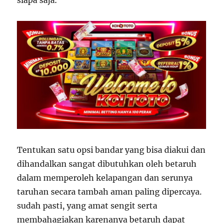
siapa saja.
Tentukan satu opsi bandar yang bisa diakui dan
dihandalkan sangat dibutuhkan oleh betaruh
dalam memperoleh kelapangan dan serunya
taruhan secara tambah aman paling dipercaya.
sudah pasti, yang amat sengit serta
membahagiakan karenanya betaruh dapat