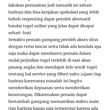
lakukan permainan judi menarik ini sehari-
harinya dan bisa kerjakan spekulasi yang lebih
heboh terpenting dapat peroleh alternatif
bandar togel online yang jelas dapat dicapai
sehari-hari.
Sewaktu pemain gampang peroleh akses situs
dengan terus lancar serta tidak ada kendala apa
saja maka dapat membantu pemain dalam
mulai perjudian togel terlebih di saat akan
pasang angka dan mendapat info result togel.
tentang hal service yang diberi yaitu 24jam tiap
harinya karenanya masalah ini begitu
memberikan kepuasan serta memberikan
keuntungan. Dikarenakan pemain dapat
bertambah gampang memastikan waktu main
tiap harinya kapan saja terpenting karena ada