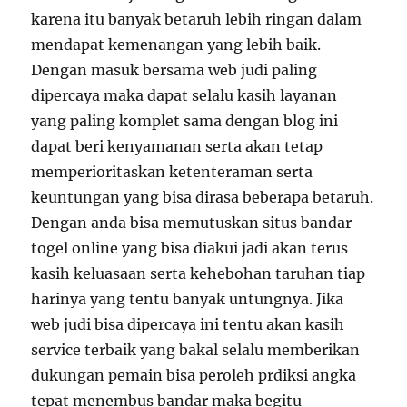
karena itu banyak betaruh lebih ringan dalam
mendapat kemenangan yang lebih baik.
Dengan masuk bersama web judi paling
dipercaya maka dapat selalu kasih layanan
yang paling komplet sama dengan blog ini
dapat beri kenyamanan serta akan tetap
memperioritaskan ketenteraman serta
keuntungan yang bisa dirasa beberapa betaruh.
Dengan anda bisa memutuskan situs bandar
togel online yang bisa diakui jadi akan terus
kasih keluasaan serta kehebohan taruhan tiap
harinya yang tentu banyak untungnya. Jika
web judi bisa dipercaya ini tentu akan kasih
service terbaik yang bakal selalu memberikan
dukungan pemain bisa peroleh prdiksi angka
tepat menembus bandar maka begitu