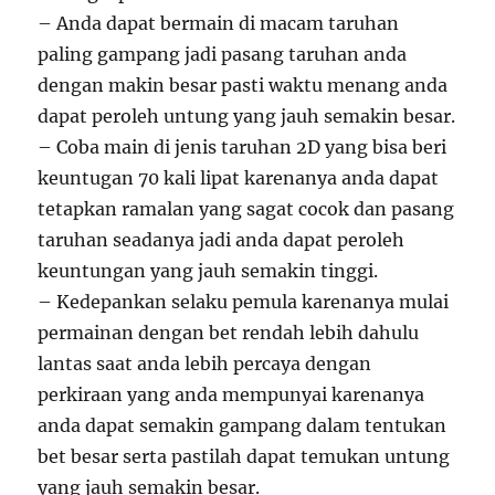
– Anda dapat bermain di macam taruhan
paling gampang jadi pasang taruhan anda
dengan makin besar pasti waktu menang anda
dapat peroleh untung yang jauh semakin besar.
– Coba main di jenis taruhan 2D yang bisa beri
keuntugan 70 kali lipat karenanya anda dapat
tetapkan ramalan yang sagat cocok dan pasang
taruhan seadanya jadi anda dapat peroleh
keuntungan yang jauh semakin tinggi.
– Kedepankan selaku pemula karenanya mulai
permainan dengan bet rendah lebih dahulu
lantas saat anda lebih percaya dengan
perkiraan yang anda mempunyai karenanya
anda dapat semakin gampang dalam tentukan
bet besar serta pastilah dapat temukan untung
yang jauh semakin besar.