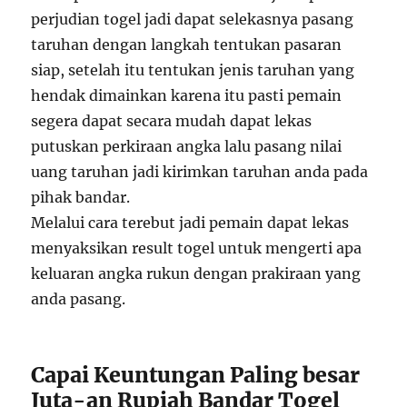
perjudian togel jadi dapat selekasnya pasang
taruhan dengan langkah tentukan pasaran
siap, setelah itu tentukan jenis taruhan yang
hendak dimainkan karena itu pasti pemain
segera dapat secara mudah dapat lekas
putuskan perkiraan angka lalu pasang nilai
uang taruhan jadi kirimkan taruhan anda pada
pihak bandar.
Melalui cara terebut jadi pemain dapat lekas
menyaksikan result togel untuk mengerti apa
keluaran angka rukun dengan prakiraan yang
anda pasang.
Capai Keuntungan Paling besar
Juta-an Rupiah Bandar Togel