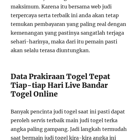
maksimum. Karena itu bersama web judi
terpercaya serta terbaik ini anda akan tetap
temukan pembayaran yang paling real dengan
kemenangan yang pastinya sangatlah terjaga
sehari-harinya, maka dari itu pemain pasti
akan selalu terasa diuntungkan.
Data Prakiraan Togel Tepat
Tiap-tiap Hari Live Bandar
Togel Online
Banyak pencinta judi togel saat ini pasti dapat
peroleh servis terbaik main judi togel terka
angka paling gampang. Jadi langkah termudah
saat bermain judi togel kira-kira angka ini