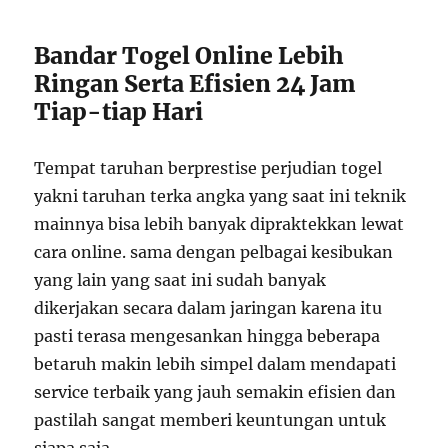
Bandar Togel Online Lebih
Ringan Serta Efisien 24 Jam
Tiap-tiap Hari
Tempat taruhan berprestise perjudian togel
yakni taruhan terka angka yang saat ini teknik
mainnya bisa lebih banyak dipraktekkan lewat
cara online. sama dengan pelbagai kesibukan
yang lain yang saat ini sudah banyak
dikerjakan secara dalam jaringan karena itu
pasti terasa mengesankan hingga beberapa
betaruh makin lebih simpel dalam mendapati
service terbaik yang jauh semakin efisien dan
pastilah sangat memberi keuntungan untuk