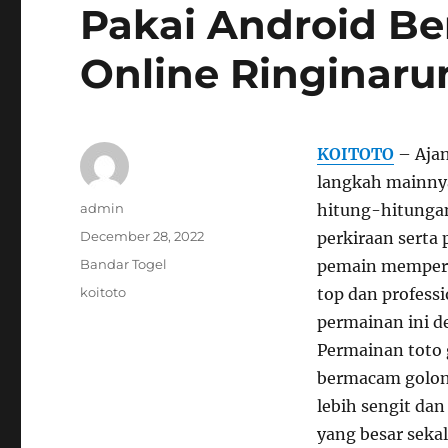
Pakai Android Be
Online Ringinar
KOITOTO
– Ajan
langkah mainnya
Author
admin
hitung-hitungan
Posted
December 28, 2022
perkiraan serta
on
Categories
Bandar Togel
pemain memperca
Tags
koitoto
top dan profess
permainan ini d
Permainan toto g
bermacam golong
lebih sengit da
yang besar seka