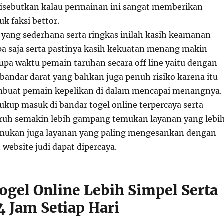
 disebutkan kalau permainan ini sangat memberikan
k faksi bettor.
yang sederhana serta ringkas inilah kasih keamanan
pa saja serta pastinya kasih kekuatan menang makin
rupa waktu pemain taruhan secara off line yaitu dengan
 bandar darat yang bahkan juga penuh risiko karena itu
mbuat pemain kepelikan di dalam mencapai menangnya.
cukup masuk di bandar togel online terpercaya serta
taruh semakin lebih gampang temukan layanan yang lebi
emukan juga layanan yang paling mengesankan dengan
website judi dapat dipercaya.
ogel Online Lebih Simpel Serta
4 Jam Setiap Hari