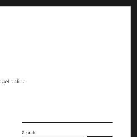
ogel online
Search