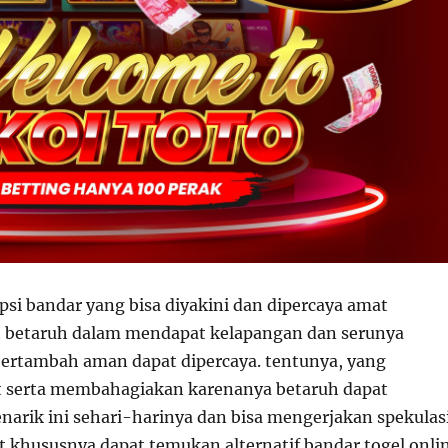
psi bandar yang bisa diyakini dan dipercaya amat
h betaruh dalam mendapat kelapangan dan serunya
bertambah aman dapat dipercaya. tentunya, yang
t serta membahagiakan karenanya betaruh dapat
enarik ini sehari-harinya dan bisa mengerjakan spekulas
it khususnya dapat temukan alternatif bandar togel onli