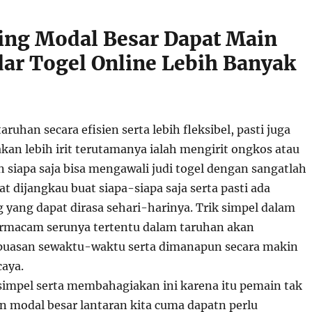
ing Modal Besar Dapat Main
dar Togel Online Lebih Banyak
aruhan secara efisien serta lebih fleksibel, pasti juga
kan lebih irit terutamanya ialah mengirit ongkos atau
 siapa saja bisa mengawali judi togel dengan sangatlah
t dijangkau buat siapa-siapa saja serta pasti ada
 yang dapat dirasa sehari-harinya. Trik simpel dalam
rmacam serunya tertentu dalam taruhan akan
uasan sewaktu-waktu serta dimanapun secara makin
caya.
 simpel serta membahagiakan ini karena itu pemain tak
 modal besar lantaran kita cuma dapatn perlu