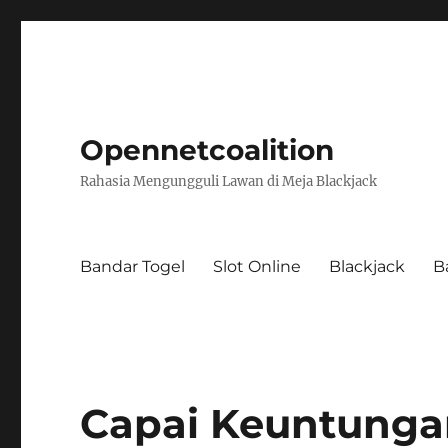
Opennetcoalition
Rahasia Mengungguli Lawan di Meja Blackjack
Bandar Togel
Slot Online
Blackjack
B
Capai Keuntunga