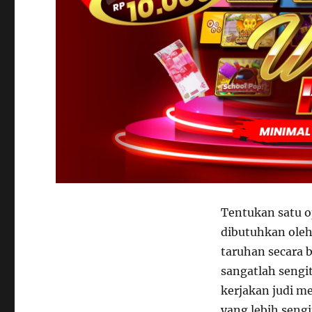
Tentukan satu o
dibutuhkan ole
taruhan secara 
sangatlah sengi
kerjakan judi m
yang lebih seng