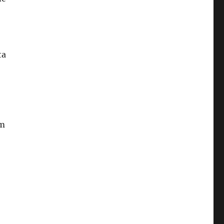
ta
am