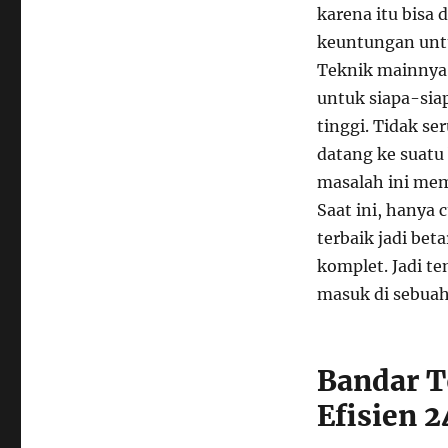
karena itu bisa
keuntungan untu
Teknik mainnya 
untuk siapa-sia
tinggi. Tidak se
datang ke suatu
masalah ini me
Saat ini, hanya 
terbaik jadi be
komplet. Jadi t
masuk di sebuah 
Bandar T
Efisien 2