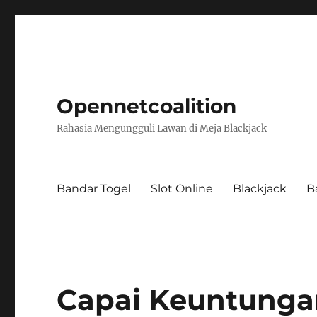
Opennetcoalition
Rahasia Mengungguli Lawan di Meja Blackjack
Bandar Togel
Slot Online
Blackjack
B
Capai Keuntunga