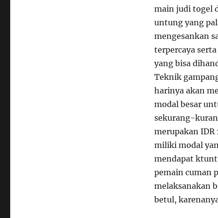
main judi togel 
untung yang pal
mengesankan sa
terpercaya serta
yang bisa dihan
Teknik gampang 
harinya akan me
modal besar unt
sekurang-kurang
merupakan IDR 1
miliki modal ya
mendapat ktunt
pemain cuman pe
melaksanakan bi
betul, karenany