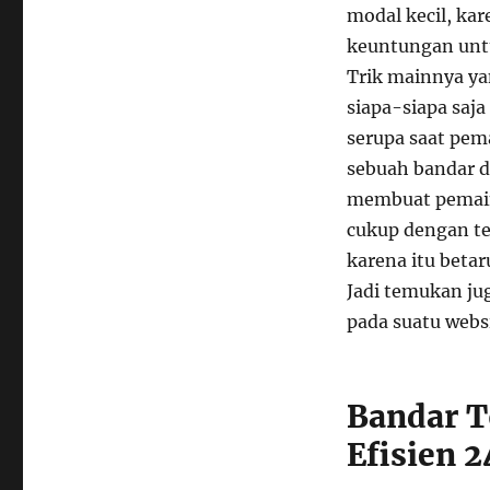
modal kecil, kar
keuntungan untu
Trik mainnya ya
siapa-siapa saja
serupa saat pem
sebuah bandar d
membuat pemain
cukup dengan te
karena itu beta
Jadi temukan ju
pada suatu websi
Bandar T
Efisien 2