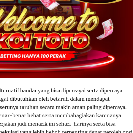
ternatif bandar yang bisa dipercayai serta dipercaya
ngat dibutuhkan oleh betaruh dalam mendapat
serunya taruhan secara makin aman paling dipercaya.
benar-benar hebat serta membahagiakan karenanya
rjakan judi menarik ini sehari-harinya serta bisa
ekulasi yang lebih heboh terpenting dapat peroleh opsi