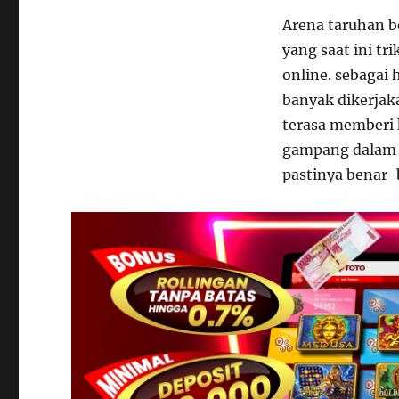
Arena taruhan be
yang saat ini t
online. sebagai
banyak dikerjak
terasa memberi 
gampang dalam m
pastinya benar-