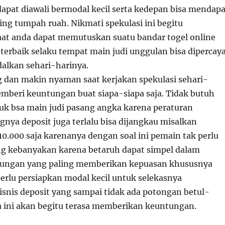
dapat diawali bermodal kecil serta kedepan bisa mendapa
ing tumpah ruah. Nikmati spekulasi ini begitu
at anda dapat memutuskan suatu bandar togel online
 terbaik selaku tempat main judi unggulan bisa dipercay
dalkan sehari-harinya.
dan makin nyaman saat kerjakan spekulasi sehari-
mberi keuntungan buat siapa-siapa saja. Tidak butuh
uk bsa main judi pasang angka karena peraturan
nya deposit juga terlalu bisa dijangkau misalkan
0.000 saja karenanya dengan soal ini pemain tak perlu
ng kebanyakan karena betaruh dapat simpel dalam
ungan yang paling memberikan kepuasan khususnya
rlu persiapkan modal kecil untuk selekasnya
snis deposit yang sampai tidak ada potongan betul-
a ini akan begitu terasa memberikan keuntungan.