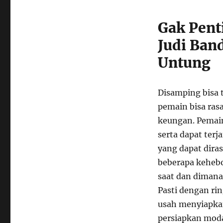
Gak Pent
Judi Ban
Untung
Disamping bisa t
pemain bisa rasa
keungan. Pemain
serta dapat terj
yang dapat dira
beberapa kehebo
saat dan dimana
Pasti dengan ri
usah menyiapkan
persiapkan moda