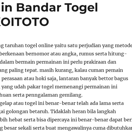
in Bandar Togel
 KOITOTO
g taruhan togel online yaitu satu perjudian yang metod
berkenaan bernomor atau angka, rumus serta hitung-
dalam bermain permainan ini perlu prakiraan dan
ng paling tepat. masih kurang, kalau cuman pemain
erasaan atau hoki saja, lantaran banyak bettor bagus
l yang udah pakar togel memenangi permainan ini
huan serta penngalaman gemilang.
elap atau togel ini benar-benar telah ada lama serta
gai golongan betaruh. Tidaklah heran bila langkah
ih hebat serta bisa dipercaya ini benar-benar dapat ber
 besar sekali serta buat mengawalinya cuma dibutuhka