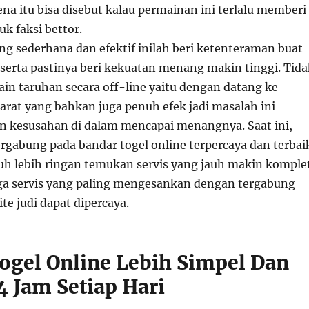
ena itu bisa disebut kalau permainan ini terlalu memberi
k faksi bettor.
ng sederhana dan efektif inilah beri ketenteraman buat
 serta pastinya beri kekuatan menang makin tinggi. Tida
ain taruhan secara off-line yaitu dengan datang ke
arat yang bahkan juga penuh efek jadi masalah ini
 kesusahan di dalam mencapai menangnya. Saat ini,
rgabung pada bandar togel online terpercaya dan terbai
ruh lebih ringan temukan servis yang jauh makin komplet
ga servis yang paling mengesankan dengan tergabung
te judi dapat dipercaya.
ogel Online Lebih Simpel Dan
4 Jam Setiap Hari