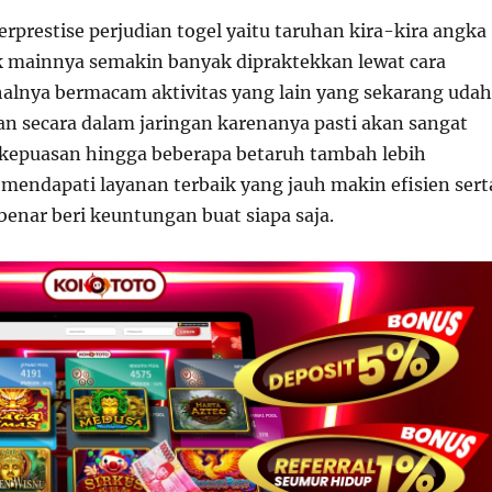
rprestise perjudian togel yaitu taruhan kira-kira angka
rik mainnya semakin banyak dipraktekkan lewat cara
 halnya bermacam aktivitas yang lain yang sekarang udah
an secara dalam jaringan karenanya pasti akan sangat
kepuasan hingga beberapa betaruh tambah lebih
endapati layanan terbaik yang jauh makin efisien sert
benar beri keuntungan buat siapa saja.