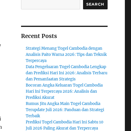
SEARCH
Recent Posts
e
Strategi Menang Togel Cambodia dengan
Analisis Paito Warna 2026: Tips dan Teknik
Terpercaya
Data Pengeluaran Togel Cambodia Lengkap
dan Prediksi Hari Ini 2026: Analisis Terbaru
dan Pemanfaatan Strategis
Bocoran Angka Keluaran Togel Cambodia
Hari Ini Terpercaya 2026: Analisis dan
Prediksi Akurat
Rumus Jitu Angka Main Togel Cambodia
Terupdate Juli 2026: Panduan dan Strategi
Terbaik
i
Prediksi Togel Cambodia Hari Ini Sabtu 10
n
Juli 2026 Paling Akurat dan Terpercaya