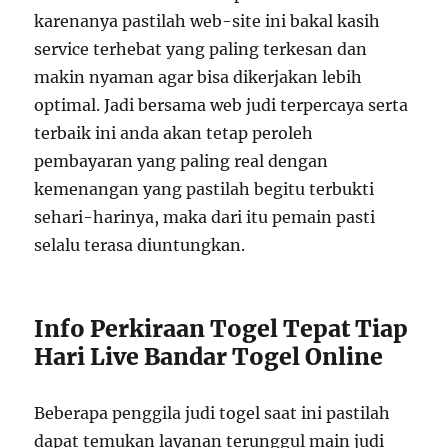
karenanya pastilah web-site ini bakal kasih
service terhebat yang paling terkesan dan
makin nyaman agar bisa dikerjakan lebih
optimal. Jadi bersama web judi terpercaya serta
terbaik ini anda akan tetap peroleh
pembayaran yang paling real dengan
kemenangan yang pastilah begitu terbukti
sehari-harinya, maka dari itu pemain pasti
selalu terasa diuntungkan.
Info Perkiraan Togel Tepat Tiap
Hari Live Bandar Togel Online
Beberapa penggila judi togel saat ini pastilah
dapat temukan layanan terunggul main judi