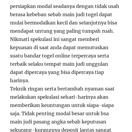
persiapkan modal seadanya dengan tidak usah
berasa kebeban sebab main judi togel dapat
mulai bermodalkan kecil dan selanjutnya bisa
mendapat untung yang paling tumpah ruah.
Nikmati spekulasi ini sangat memberi
kepuasan di saat anda dapat memutuskan
suatu bandar togel online terpercaya serta
terbaik selaku tempat main judi unggulan
dapat dipercaya yang bisa dipercaya tiap
harinya.
Teknik ringan serta bertambah nyaman saat
melakukan spekulasi sehari-harinya akan
memberikan keuntungan untuk siapa-siapa
saja. Tidak penting modal besar untuk bsa
main judi pasang angka sebab keputusan
sekurang-kurangnya deposit lantas sangat