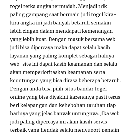
togel terka angka termudah. Menjadi trik
paling gampang saat bermain judi togel kira-
kira angka ini jadi banyak betaruh semakin
lebih ringan dalam mendapati kemenangan
yang lebih kuat. Dengan masuk bersama web
judi bisa dipercaya maka dapat selalu kasih
layanan yang paling komplet sebagai halnya
web-site ini dapat kasih keamanan dan selalu
akan memperioritaskan keamanan serta
keuntungan yang bisa dirasa beberapa betaruh.
Dengan anda bisa pilih situs bandar togel
online yang bisa diyakini karenanya pasti terus
beri kelapangan dan kehebohan taruhan tiap
harinya yang jelas banyak untungnya. Jika web
judi paling dipercaya ini akan kasih servis
terbaik yang hendak selalu menyuport pemain