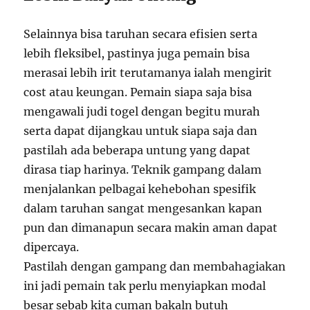
Selainnya bisa taruhan secara efisien serta
lebih fleksibel, pastinya juga pemain bisa
merasai lebih irit terutamanya ialah mengirit
cost atau keungan. Pemain siapa saja bisa
mengawali judi togel dengan begitu murah
serta dapat dijangkau untuk siapa saja dan
pastilah ada beberapa untung yang dapat
dirasa tiap harinya. Teknik gampang dalam
menjalankan pelbagai kehebohan spesifik
dalam taruhan sangat mengesankan kapan
pun dan dimanapun secara makin aman dapat
dipercaya.
Pastilah dengan gampang dan membahagiakan
ini jadi pemain tak perlu menyiapkan modal
besar sebab kita cuman bakaln butuh