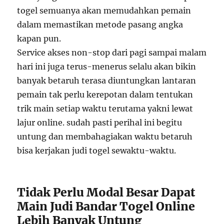
togel semuanya akan memudahkan pemain
dalam memastikan metode pasang angka
kapan pun.
Service akses non-stop dari pagi sampai malam
hari ini juga terus-menerus selalu akan bikin
banyak betaruh terasa diuntungkan lantaran
pemain tak perlu kerepotan dalam tentukan
trik main setiap waktu terutama yakni lewat
lajur online. sudah pasti perihal ini begitu
untung dan membahagiakan waktu betaruh
bisa kerjakan judi togel sewaktu-waktu.
Tidak Perlu Modal Besar Dapat
Main Judi Bandar Togel Online
Lebih Banyak Untung