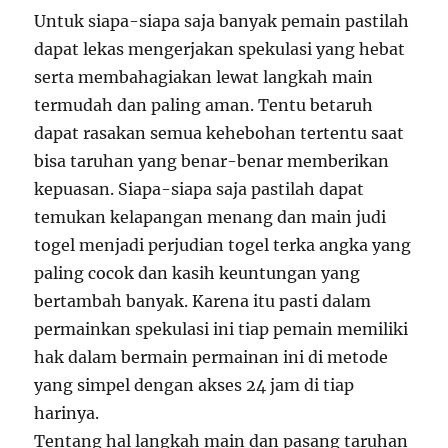
Untuk siapa-siapa saja banyak pemain pastilah
dapat lekas mengerjakan spekulasi yang hebat
serta membahagiakan lewat langkah main
termudah dan paling aman. Tentu betaruh
dapat rasakan semua kehebohan tertentu saat
bisa taruhan yang benar-benar memberikan
kepuasan. Siapa-siapa saja pastilah dapat
temukan kelapangan menang dan main judi
togel menjadi perjudian togel terka angka yang
paling cocok dan kasih keuntungan yang
bertambah banyak. Karena itu pasti dalam
permainkan spekulasi ini tiap pemain memiliki
hak dalam bermain permainan ini di metode
yang simpel dengan akses 24 jam di tiap
harinya.
Tentang hal langkah main dan pasang taruhan