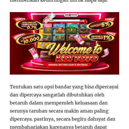
memberikan keuntungan untuk siapa saja.
Tentukan satu opsi bandar yang bisa dipercayai
dan dipercaya sangatlah dibutuhkan oleh
betaruh dalam memperoleh keluasaan dan
serunya taruhan secara makin aman paling
dipercaya. pastinya, secara begitu dahsyat dan
membahagiakan karenanya betaruh dapat