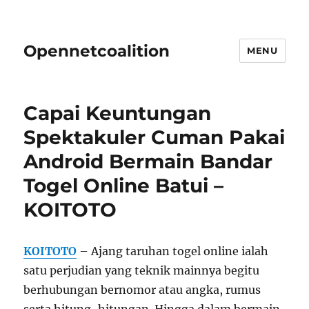
Opennetcoalition
MENU
Capai Keuntungan
Spektakuler Cuman Pakai
Android Bermain Bandar
Togel Online Batui –
KOITOTO
KOITOTO
– Ajang taruhan togel online ialah
satu perjudian yang teknik mainnya begitu
berhubungan bernomor atau angka, rumus