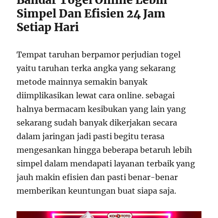
Simpel Dan Efisien 24 Jam
Setiap Hari
Tempat taruhan berpamor perjudian togel
yaitu taruhan terka angka yang sekarang
metode mainnya semakin banyak
diimplikasikan lewat cara online. sebagai
halnya bermacam kesibukan yang lain yang
sekarang sudah banyak dikerjakan secara
dalam jaringan jadi pasti begitu terasa
mengesankan hingga beberapa betaruh lebih
simpel dalam mendapati layanan terbaik yang
jauh makin efisien dan pasti benar-benar
memberikan keuntungan buat siapa saja.