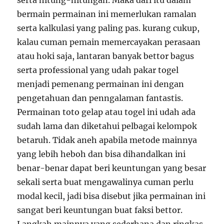
serta hitung-hitungan. Maka dari itu dalam
bermain permainan ini memerlukan ramalan
serta kalkulasi yang paling pas. kurang cukup,
kalau cuman pemain memercayakan perasaan
atau hoki saja, lantaran banyak bettor bagus
serta professional yang udah pakar togel
menjadi pemenang permainan ini dengan
pengetahuan dan penngalaman fantastis.
Permainan toto gelap atau togel ini udah ada
sudah lama dan diketahui pelbagai kelompok
betaruh. Tidak aneh apabila metode mainnya
yang lebih heboh dan bisa dihandalkan ini
benar-benar dapat beri keuntungan yang besar
sekali serta buat mengawalinya cuman perlu
modal kecil, jadi bisa disebut jika permainan ini
sangat beri keuntungan buat faksi bettor.