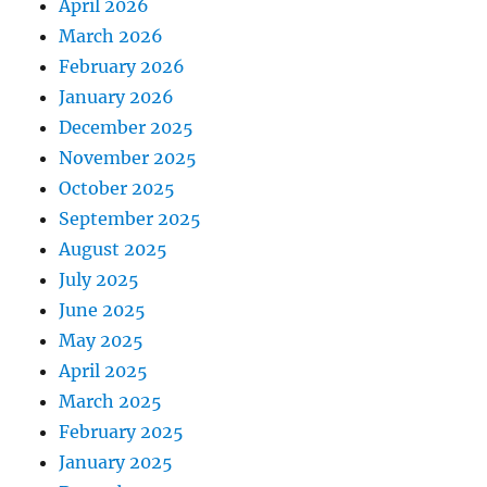
April 2026
March 2026
February 2026
January 2026
December 2025
November 2025
October 2025
September 2025
August 2025
July 2025
June 2025
May 2025
April 2025
March 2025
February 2025
January 2025