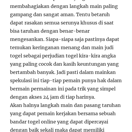
membahagiakan dengan langkah main paling
gampang dan sangat aman. Tentu betaruh
dapat rasakan semua serunya khusus di saat
bisa taruhan dengan benar-benar
mengesankan. Siapa-siapa saja pastinya dapat
temukan keringanan menang dan main judi
togel sebagai perjudian togel kira-kira angka
yang paling cocok dan kasih keuntungan yang
bertambah banyak. Jadi pasti dalam mainkan
spekulasi ini tiap-tiap pemain punya hak dalam
bermain permainan ini pada trik yang simpel
dengan akses 24 jam di tiap harinya.
Akan halnya langkah main dan pasang taruhan
yang dapat pemain kerjakan bersama sebuah
bandar togel online yang dapat dipercayai
dengan baik sekali maka dapat memiliki