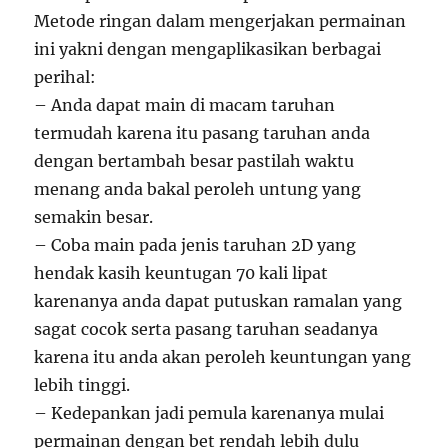
Metode ringan dalam mengerjakan permainan
ini yakni dengan mengaplikasikan berbagai
perihal:
– Anda dapat main di macam taruhan
termudah karena itu pasang taruhan anda
dengan bertambah besar pastilah waktu
menang anda bakal peroleh untung yang
semakin besar.
– Coba main pada jenis taruhan 2D yang
hendak kasih keuntugan 70 kali lipat
karenanya anda dapat putuskan ramalan yang
sagat cocok serta pasang taruhan seadanya
karena itu anda akan peroleh keuntungan yang
lebih tinggi.
– Kedepankan jadi pemula karenanya mulai
permainan dengan bet rendah lebih dulu