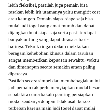
lebih fleksibel, pastilah juga pemain bisa
rasakan lebih irit utamanya yaitu mengirit cost
atau keungan. Pemain siapa-siapa saja bisa
mulai judi togel yang amat murah dan dapat
dijangkau buat siapa saja serta pasti terdapat
banyak untung yang dapat dirasa sehari-
harinya. Teknik ringan dalam melakukan
beragam kehebohan khusus dalam taruhan
sangat memberikan kepuasan sewaktu-waktu
dan dimanapun secara semakin aman paling
dipercaya.
Pastilah secara simpel dan membahagiakan ini
jadi pemain tak perlu menyiapkan modal besar
sebab kita cuma bakaln penting persiapkan
modal seadanya dengan tidak usah berasa
terbeban karena main judi togel dapat mulai