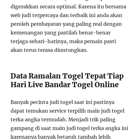
digerakkan secara optimal. Karena itu bersama
web judi terpercaya dan terbaik ini anda akan
peroleh pembayaran yang paling real dengan
kemenangan yang pastilah benar-benar
terjaga sehari-harinya, maka pemain pasti
akan terus terasa diuntungkan.
Data Ramalan Togel Tepat Tiap
Hari Live Bandar Togel Online
Banyak pecinta judi togel saat ini pastinya
dapat temukan service terpilih main judi togel
terka angka termudah. Menjadi trik paling
gampang di saat main judi togel terka angka ini
karenanya banyak betaruh tambah lebih