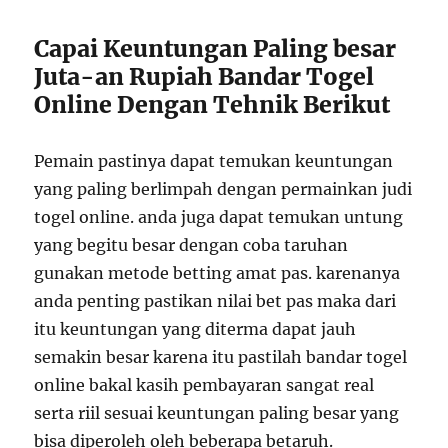
Capai Keuntungan Paling besar
Juta-an Rupiah Bandar Togel
Online Dengan Tehnik Berikut
Pemain pastinya dapat temukan keuntungan
yang paling berlimpah dengan permainkan judi
togel online. anda juga dapat temukan untung
yang begitu besar dengan coba taruhan
gunakan metode betting amat pas. karenanya
anda penting pastikan nilai bet pas maka dari
itu keuntungan yang diterma dapat jauh
semakin besar karena itu pastilah bandar togel
online bakal kasih pembayaran sangat real
serta riil sesuai keuntungan paling besar yang
bisa diperoleh oleh beberapa betaruh.