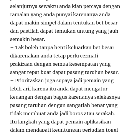
selanjutnya sewaktu anda kian percaya dengan
ramalan yang anda punyai karenanya anda
dapat makin simpel dalam tentukan bet besar
dan pastilah dapat temukan untung yang jauh
semakin besar.
– Tak boleh tanpa henti keluarkan bet besar
dikarenakan anda tetap perlu cermati
prakiraan dengan semua kesempatan yang
sangat tepat buat dapat pasang taruhan besar.
– Prioritaskan juga supaya jadi pemain yang
lebih arif karena itu anda dapat mengatur
keuangan dengan bagus karenanya selekasnya
pasang taruhan dengan sangatlah benar yang
tidak membuat anda jadi boros atau serakah.
Itu langkah yang dapat pemain aplikasikan
dalam mendapati keuntungan perjudian togel