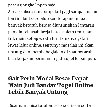
pasang angka kapan saja.
Service akses non-stop dari pagi sampai malam
hari ini lantas selalu akan tetap membuat
banyak betaruh berasa diuntungkan lantaran
pemain tak usah kerja keras dalam tentukan
trik main setiap waktu terutamanya yakni
lewat lajur online. tentunya masalah ini akan
untung dan membahagiakan di saat betaruh
bisa kerjakan permainan judi togel kapan pun.
Gak Perlu Modal Besar Dapat
Main Judi Bandar Togel Online
Lebih Banyak Untung
Disamping bisa taruhan secara efisien serta