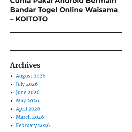
Cuma Pakai Android Bermain
Bandar Togel Online Waisama
– KOITOTO
Archives
August 2026
July 2026
June 2026
May 2026
April 2026
March 2026
February 2026