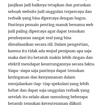
janjikan jadi baiknya tetapkan dan putuskan
sebuah website judi unggulan terpercaya dan
terbaik yang bisa dipercaya dengan bagus.
Pastinya pemain penting masuk bersama web
judi paling dipercaya agar dapat temukan
pembayaran sangat real yang bisa
direalisasikan secara riil. Dalam pengertian,
karena itu tidak ada wujud penipuan apa saja
maka dari itu betaruh makin lebih ringan dan
efektif mendapat keuntungannya secara fakta.
Siapa-siapa saja pastinya dapat temukan
keringanan dan kenyamanan dalam
menjalankan tiap-tiap spekulasi yang lebih
hebat dan dapat saja unggulan terbaik yang
setelah itu selalu akan menolong beberapa
betaruh temukan ketenteraman diikuti