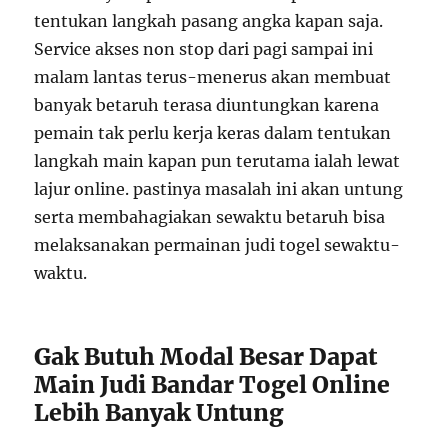
tentukan langkah pasang angka kapan saja.
Service akses non stop dari pagi sampai ini
malam lantas terus-menerus akan membuat
banyak betaruh terasa diuntungkan karena
pemain tak perlu kerja keras dalam tentukan
langkah main kapan pun terutama ialah lewat
lajur online. pastinya masalah ini akan untung
serta membahagiakan sewaktu betaruh bisa
melaksanakan permainan judi togel sewaktu-
waktu.
Gak Butuh Modal Besar Dapat
Main Judi Bandar Togel Online
Lebih Banyak Untung