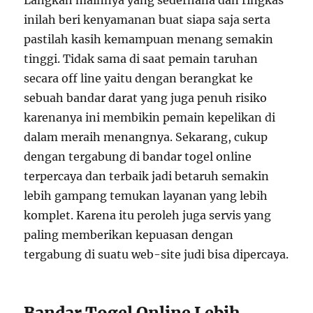
Langkah mainnya yang sederhana dan ringkas
inilah beri kenyamanan buat siapa saja serta
pastilah kasih kemampuan menang semakin
tinggi. Tidak sama di saat pemain taruhan
secara off line yaitu dengan berangkat ke
sebuah bandar darat yang juga penuh risiko
karenanya ini membikin pemain kepelikan di
dalam meraih menangnya. Sekarang, cukup
dengan tergabung di bandar togel online
terpercaya dan terbaik jadi betaruh semakin
lebih gampang temukan layanan yang lebih
komplet. Karena itu peroleh juga servis yang
paling memberikan kepuasan dengan
tergabung di suatu web-site judi bisa dipercaya.
Bandar Togel Online Lebih