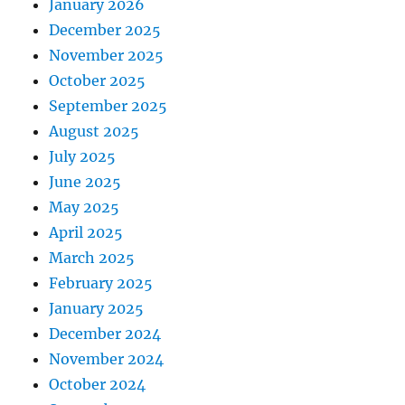
January 2026
December 2025
November 2025
October 2025
September 2025
August 2025
July 2025
June 2025
May 2025
April 2025
March 2025
February 2025
January 2025
December 2024
November 2024
October 2024