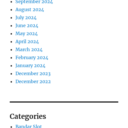
September 2024
August 2024
July 2024
June 2024
May 2024
April 2024
March 2024
February 2024
January 2024
December 2023
December 2022
Categories
Bandar Slot