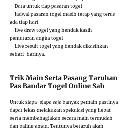
– Data untuk tiap pasaran togel
– Jadwal pasaran togel masih tetap yang terus
ada tiap hari
– Iive draw togel yang hendak kasih
pemutaran angka togel
– Live result togel yang hendak dikasihkan
sehari-harinya.
Trik Main Serta Pasang Taruhan
Pas Bandar Togel Online Sah
Untuk siapa-siapa saja banyak pemain pastinya
dapat lekas melakukan spekulasi yang hebat
serta membahagiakan secara main termudah
dan paling aman. Tentunya betaruh akan