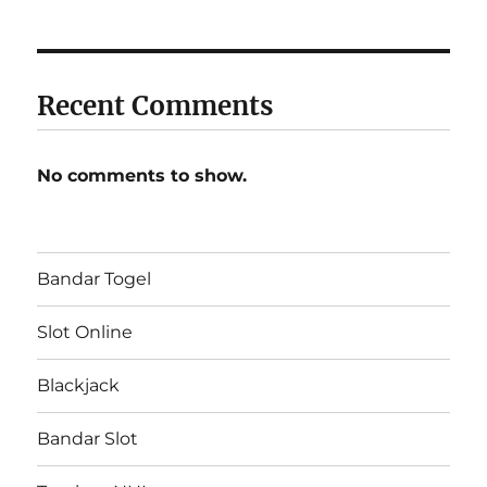
Recent Comments
No comments to show.
Bandar Togel
Slot Online
Blackjack
Bandar Slot