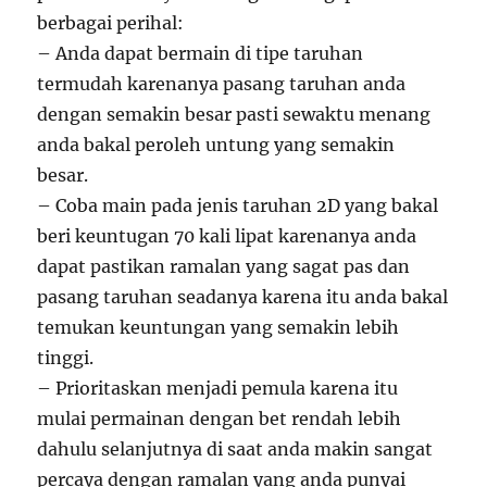
berbagai perihal:
– Anda dapat bermain di tipe taruhan
termudah karenanya pasang taruhan anda
dengan semakin besar pasti sewaktu menang
anda bakal peroleh untung yang semakin
besar.
– Coba main pada jenis taruhan 2D yang bakal
beri keuntugan 70 kali lipat karenanya anda
dapat pastikan ramalan yang sagat pas dan
pasang taruhan seadanya karena itu anda bakal
temukan keuntungan yang semakin lebih
tinggi.
– Prioritaskan menjadi pemula karena itu
mulai permainan dengan bet rendah lebih
dahulu selanjutnya di saat anda makin sangat
percaya dengan ramalan yang anda punyai