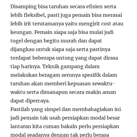
Disamping bisa taruhan secara efisien serta
lebih fleksibel, pasti juga pemain bisa merasai
lebih irit terutamanya yaitu mengirit cost atau
keungan. Pemain siapa saja bisa mulai judi
togel dengan begitu murah dan dapat
dijangkau untuk siapa saja serta pastinya
terdapat beberapa untung yang dapat dirasa
tiap harinya. Teknik gampang dalam
melakukan beragam serunya spesifik dalam
taruhan akan memberi kepuasan sewaktu-
waktu serta dimanapun secara makin aman
dapat dipercaya.
Pastilah yang simpel dan membahagiakan ini
jadi pemain tak usah persiapkan modal besar
lantaran kita cuman bakaln perlu persiapkan
modal seadanya dengan tak perlu berasa